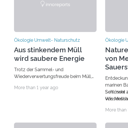
WRRL, geschaffen. In 16 bis maximal
34
Jahren sollen die Gewässer Europas
wieder einen ökologischen, guten
Zustand erreichen. D
Ökologie Umwelt- Naturschutz
Ökologie 
Aus stinkendem Müll
Nature
wird saubere Energie
von Me
Sauers
Trotz der Sammel- und
Wiederverwertungsfreude beim Müll,
Entdeckun
bleibt ein
marinen Ba
More than 1 year ago
stinkender Rest . meist unsortierte
Schlüssel
Seit mehr 
Hausabfälle. Diese rotten auf Deponien
von Methan
Wissenscha
vor sich hin und belasten mit
Mikroorgan
More than 
entstehendem Sickerwasser und Gas
ohne
die
Sauerstoff
Umwelt. Neben Müllverbrennung soll
(chemisch