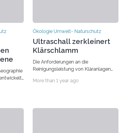
utz
Ökologie Umwelt- Naturschutz
Ultraschall zerkleinert
den
Klärschlamm
sene
Die Anforderungen an die
Reinigungsleistung von Kläranlagen
 Geographie
steigen
entwickelt
More than 1 year ago
ständig. Es werden zunehmend
m BUND
Chemikalien einsetzt, damit sich der
 das
Klärschlamm besser absetzt. Die
Folge: Die Menge des Klärschlammes
sind noch
steigt.
 die
Das Fraunhofer-Institut für Keramische
sflächen
Technologien und Sinterwerkstoffe
se