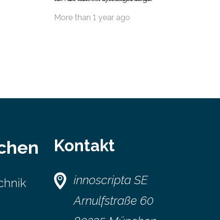
ates in
Binnenfischerei (IGB) erforscht in enger
More than 1 year ago
nische
Zusammenarbeit mit der Hamburger
”
Universität seit dreieinhalb Jahren
Wanderwege und Lebensraumwahl
einiger
Fischarten in der Elbe. Diese
Untersuchungen sind Teil des vom
Bundesministerium für Bildung und
-polnisches
Forschung (BMBF) seit Mär
rstellt,
Kontakt
schen
innoscripta SE
chnik
Arnulfstraße 60