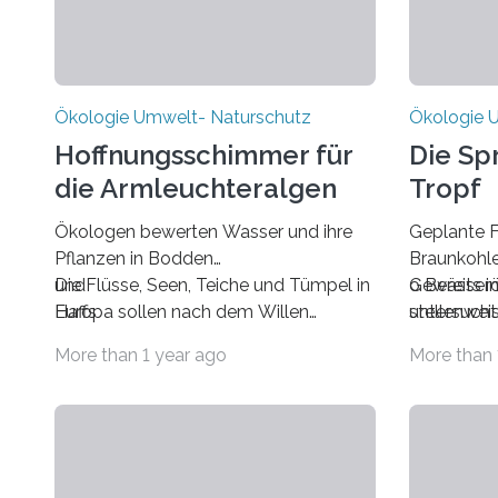
Ökologie Umwelt- Naturschutz
Ökologie 
Hoffnungsschimmer für
Die Sp
die Armleuchteralgen
Tropf
Ökologen bewerten Wasser und ihre
Geplante F
Pflanzen in Bodden
Braunkohle
und
Die Flüsse, Seen, Teiche und Tümpel in
Gewässerö
o Bereits 
Haffs
Europa sollen nach dem Willen
untersucht
stellenwei
aller Mitglieder der Europäischen
für
zum Stills
More than 1 year ago
More than 
Gemeinschaft wieder die
das Spree
o Ganze Fl
Wasserqualität
der Ergebn
Flussfisch
haben, die sie noch bis Anfang des 20.
drohen im
Jahrhunderts hatten. Dazu wurde die
Wasserinse
Wasserrahmenrichtlinie, kurz EU-