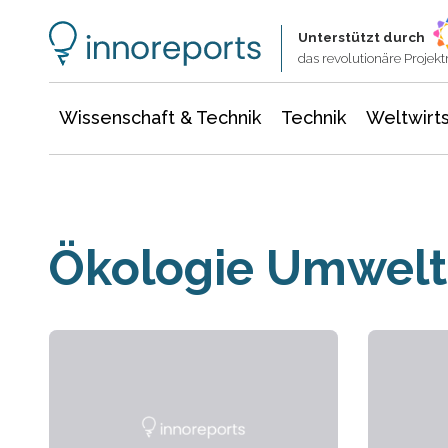
Wissenschaft & Technik
Informationstechnologie
Energie & Elektrotechnik
Unterstützt durch
das revolutionäre Proje
Wissenschaft & Technik
Technik
Weltwirts
Ökologie Umwelt