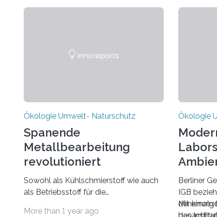
Bad
als die Ot
von der Sonne erwärmen lässt, der
Eigentlich
kann kalten Tagen gelassener
wäre da nic
entgegensehen. Denn
Solarwärmeanlagen in Kombination
mit modernen
Heizkesseln können den Öl- oder
Gasverbrauch um bis zu 50 Prozent
senken.
Für ein optimales Ergebnis so
Ökologie Umwelt- Naturschutz
Ökologie 
Spanende
Moder
Metallbearbeitung
Labors
revolutioniert
Ambie
Sowohl als Kühlschmierstoff wie auch
Berliner 
als Betriebsstoff für die
IGB bezieh
Hydraulik lässt sich ein neues
denkmalge
Mit einem 
More than 1 year ago
Universalfluid für die
benachbart
das Instit