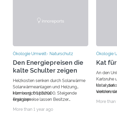
deshalb biologische Entsorgung die
ein
Restmüllberge klein halten. Nach
wichtiges 
Kompostieranlagen haben hier vor
großen Men
allem
Reisfelde
Vergärungsverfahren Hochkonjunktur.
Meer (tief
Sie verringern die Restmenge, und die
Land wird
bei der Gärung entströmenden
Biogase können zur Energiege
Ökologie Umwelt- Naturschutz
Ökologie 
Den Energiepreisen die
Kat für
kalte Schulter zeigen
An den Uni
Karlsruhe 
Heizkosten senken durch Solarwärme
Katalysato
Unter den
Solarwärmeanlagen und Heizung
werden, der
Verbrennu
können sich optimal
Hamburg, 05.10.2000. Steigende
in ungiftig
den Sparkü
ergänzen
Energiepreise lassen Besitzer
More than 
Dieselantr
konventioneller Heizungen frösteln.
More than 1 year ago
weniger Tr
Wer jedoch Wasser für Heizung und
Gegenzug 