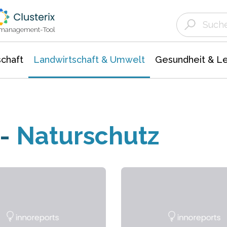
Landwirtschaft & Umwelt
Gesundheit &
Agrar- Forstwissenschaften
Unternehmensmeldungen
Biowissenschafte
Ökologie Umwelt- Naturschutz
ktmanagement-Tool
chaft
Landwirtschaft & Umwelt
Gesundheit & L
-
Naturschutz