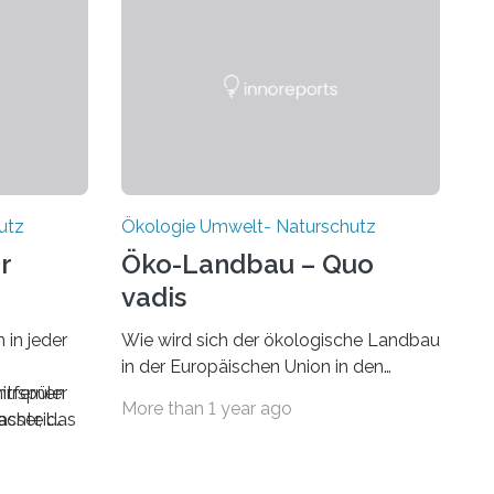
Beim Verzicht auf die Kernenergie wird
eine CO2-neutrale Energiequelle
aufgegeben. Demgegenüber stehen
die Verpflichtungen aus dem
Kyoto-Protokoll und den
Vereinbarungen innerhal
utz
Ökologie Umwelt- Naturschutz
r
Öko-Landbau – Quo
vadis
 in jeder
Wie wird sich der ökologische Landbau
in der Europäischen Union in den
ntfernen
rrspüler
nächsten 10 Jahren entwickeln? Darauf
More than 1 year ago
sser, das
chteil:
gibt die kürzlich veröffentlichte
n auf dem
Studie "Organic farming in Europe by
2010: Scenarios for the future"