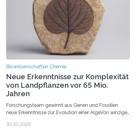
peroxisomalen Proteintransports in der Bäckerhefe
Saccharomyces cerevisiae entdeckt, der für die
Funktionsfähigkeit der Organellen entscheidend ist. Die
Studie wurde am 28. Oktober 2025 in der
Fachzeitschrift…
Biowissenschaften Chemie
Neue Erkenntnisse zur Komplexität
von Landpflanzen vor 65 Mio.
Jahren
Forschungsteam gewinnt aus Genen und Fossilien
neue Erkenntnisse zur Evolution einer AlgeVon winzigen
Moosen über filigrane Farne bis zu riesigen Bäumen –
30.10.2025
Landpflanzen zählen zu den komplexesten
fotosynthetischen Organismen der Erde. Ihre