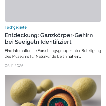
Fachgebiete
Entdeckung: Ganzkörper-Gehirn
bei Seeigeln Identifiziert
Eine internationale Forschungsgruppe unter Beteiligung
des Museums für Naturkunde Berlin hat ein
überraschend komplexes Nervensystem bei Seeigeln
06.11.2025
entdeckt. Die Tiere verfügen über eine Art „Ganzkörper-
Gehirn“, dessen genetische Organisation der des
Wirbeltiergehirns ähnelt. Zudem fanden die
Forschenden lichtempfindliche Zellen im gesamten
Körper der Seeigel – vergleichbar mit Strukturen der
menschlichen Netzhaut. Die Studie, gefördert vom
Human Frontiers Science Program, wurde in