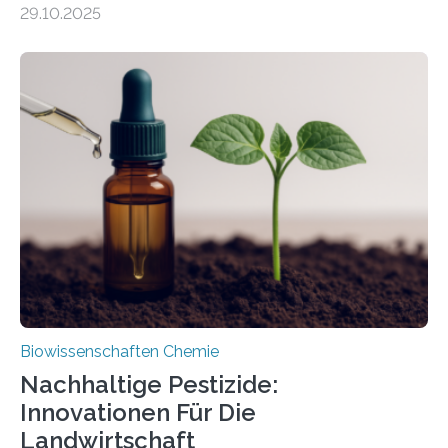
29.10.2025
Forschende die bisher älteste bekannte Stechmücken-
Larve. Das kreidezeitliche Fossil stammt aus der
Region Kachin in Myanmar und hat sich in
ausgezeichnetem Zustand erhalten. Es konnte als neue
Art einer neuen Gattung beschrieben werden und trägt
nun den Namen Cretosabethes primaevus. Dieser erste
fossile Nachweis einer Stechmückenlarve in Bernstein
stellt gleichzeitig den ersten Fossilfund einer
Mückenlarve aus dem Mesozoikum dar, denn…
Biowissenschaften Chemie
Nachhaltige Pestizide:
Innovationen Für Die
Landwirtschaft