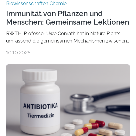
Biowissenschaften Chemie
Immunität von Pflanzen und
Menschen: Gemeinsame Lektionen
RWTH-Professor Uwe Conrath hat in Nature Plants
umfassend die gemeinsamen Mechanismen zwischen
der systemischen Immunität von Pflanzen und der
10.10.2025
antrainierten Immunität des Menschen beleuchtet.
Pflanzen sind ständigen mikrobiellen Bedrohungen
ausgesetzt und haben über die Jahrtausende
hochwirksame Immunsysteme entwickelt, die sich
durch induzierbare Abwehrmechanismen auszeichnen.
Ihre sogenannte „systemisch erworbene Resistenz“
weist auffällige Ähnlichkeiten mit der antrainierten
Immunität von Säugetieren auf, insbesondere bei der
Abwehrvorbereitung. Diese stattet Organismen mit
einer verbesserten Fähigkeit aus, auf nachfolgende
Infektionen zu reagieren. Professor Uwe Conrath, Leiter…