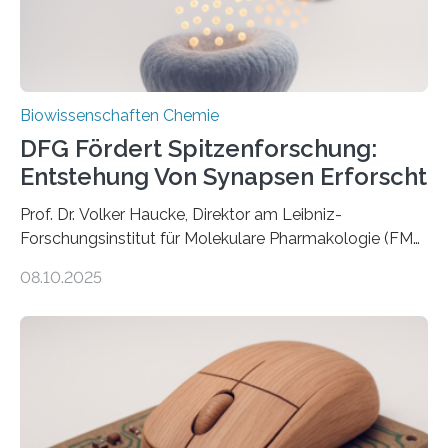
Biowissenschaften Chemie
DFG Fördert Spitzenforschung:
Entstehung Von Synapsen Erforscht
Prof. Dr. Volker Haucke, Direktor am Leibniz-
Forschungsinstitut für Molekulare Pharmakologie (FMP)
und Professor für Molekulare Pharmakologie an der
08.10.2025
Freien Universität Berlin erhält erneut die
prestigeträchtige Reinhart-Koselleck-Förderung der
Deutschen Forschungsgemeinschaft (DFG). Für sein
innovatives interdisziplinäres Forschungsprojekt stehen
ihm fünf Jahre lang 1 Million Euro zur Verfügung. Das
Projekt widmet sich der grundlegenden Frage, wie sich
Präsynapsen – die sendenden Verbindungsstellen von