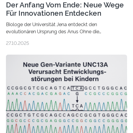
Der Anfang Vom Ende: Neue Wege
Für Innovationen Entdecken
Biologe der Universität Jena entdeckt den
evolutionären Ursprung des Anus Ohne die
evolutionäre Herausbildung eines komplexen
27.10.2025
Verdauungssystems würde es keine großen Säugetiere
inklusive Menschen geben. Denn nur dank der
effizienten Verarbeitung von Nahrung kann unser Gehirn
mit den erforderlichen Energiemengen versorgt
werden, die es für all seine aufwendigen Denkprozesse
benötigt. Für einen durchgehenden Verdauungstrakt ist
allerdings – anders als bei ursprünglichen
Lebensformen – nicht nur eine Mundöffnung, sondern
auch ein Anus erforderlich, durch den Verdauungsreste
den Körper wieder verlassen. Doch…