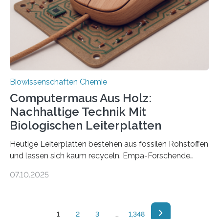
Nervenzellen – aus kleinen Transportpaketen im Axon
zusammensetzen. Unsere Fähigkeit, uns zu bewegen,
zu denken, zu fühlen und uns zu…
Biowissenschaften Chemie
Computermaus Aus Holz:
Nachhaltige Technik Mit
Biologischen Leiterplatten
Heutige Leiterplatten bestehen aus fossilen Rohstoffen
und lassen sich kaum recyceln. Empa-Forschende
haben eine biologisch abbaubare Variante entwickelt –
07.10.2025
ein wichtiger Schritt in Richtung nachhaltige Elektronik.
Ihr Biomaterial basiert vollständig auf Holz und lässt
sich zu funktionierenden Platinen für elektronische
Geräte verarbeiten. Sie sind das «Herz» eines jeden
1
2
3
…
1,348