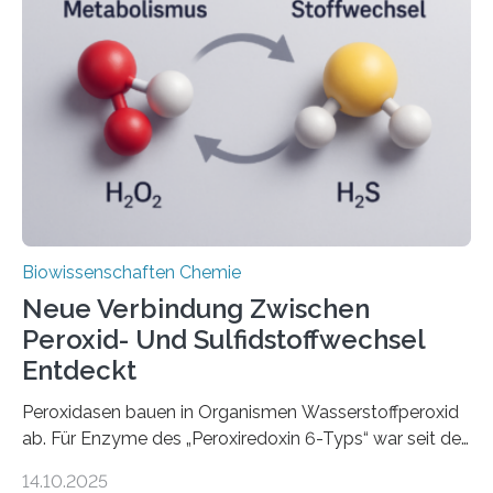
Gentransfer berichtet jetzt ein internationales
Forschungsteam im Magazin „Science“. Die Gruppe
beschreibt den Gentransfer über Artgrenzen hinweg,
bei dem eine Art von Steinschmätzern die
vorherrschende Färbung ihres Gefieders an eine andere
Art von Steinschmätzern weitergab….
Biowissenschaften Chemie
Neue Verbindung Zwischen
Peroxid- Und Sulfidstoffwechsel
Entdeckt
Peroxidasen bauen in Organismen Wasserstoffperoxid
ab. Für Enzyme des „Peroxiredoxin 6-Typs“ war seit der
Entdeckung im Jahr 1998 unklar, woher die Elektronen
14.10.2025
für diese Reaktion stammen. Die Arbeitsgruppe von