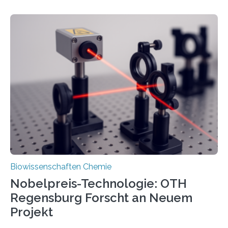
Professor Marcel Deponte an der RPTU hat die
Wissenslücke nun geschlossen. Die Forschenden
zeigten an zwei Modellorganismen – Mensch und
Malariaerreger –, dass Peroxiredoxin-6-Enzyme schnell
mit Hydrogensulfid reagieren. Hydrogensulfid ist das
Anion von Schwefelwasserstoff. Die von der Deutschen
Forschungsgemeinschaft (DFG) geförderte Studie ist
im Fachmagazin „Advanced Science“ erschienen. Die
Erkenntnisse stellen…
Biowissenschaften Chemie
Nobelpreis-Technologie: OTH
Regensburg Forscht an Neuem
Projekt