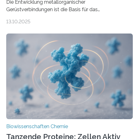
Die Entwicklung metallorganischer
Gerüstverbindungen ist die Basis für das
Forschungsprojekt TrafoMof. Prof. Dr. Martin Kammler
13.10.2025
und sein Team wollen damit Ausfälle bei
Hochspannungsanlagen verhindern. Die Nachricht über
die Chemie-Nobelpreisträger hat am Mittwoch an der
OTH Regensburg für Aufsehen gesorgt. Die drei
Wissenschaftler Susumu Kitagawa (Japan), Richard
Robson (Australien) und Omar Yaghi (USA) wurden für
die Entwicklung metallorganischer Gerüstverbindungen
(Metal-organic Frameworks, MOFs) von der Königlich-
Schwedischen Akademie der Wissenschaften
ausgezeichnet. Mit eben dieser Technologie entwickeln
Forschende der OTH Regensburg innovative Sensoren
für…
Biowissenschaften Chemie
Tanzende Proteine: Zellen Aktiv