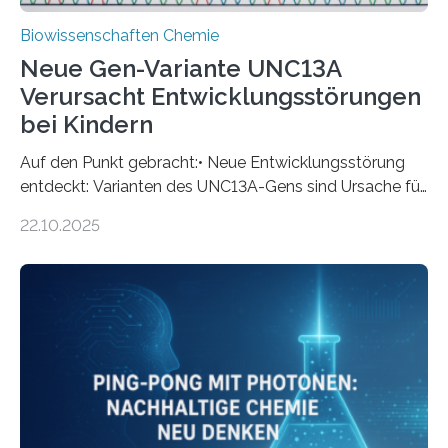
Biowissenschaften Chemie
Neue Gen-Variante UNC13A
Verursacht Entwicklungsstörungen
bei Kindern
Auf den Punkt gebracht:• Neue Entwicklungsstörung
entdeckt: Varianten des UNC13A-Gens sind Ursache für
schwere neurologische Beeinträchtigungen.• Drei
22.10.2025
Formen der Entwicklungsstörung identifiziert: Je nach
Variation haben Betroffene unterschiedliche Symptome
mit unterschiedlichem Schweregrad, die auf
verschiedenen molekularen Mechanismen beruhen.•
Möglicher Ansatz für Therapien: In Zukunft könnten
sogenannte Antisense-Oligonukleotid-Therapien, die
ausschließlich die Produktion krankmachender
UNC13A-Proteine unterdrücken, die Symptome bei
zwei Formen der Krankheit abschwächen. Eine E-Mail