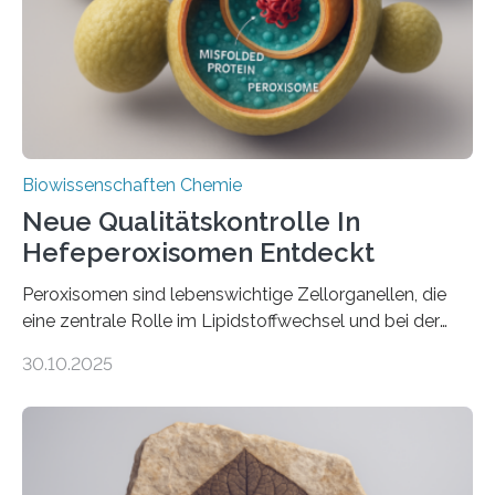
Zusammenarbeit mit der Stazione Zoologica Anton
Dohrn (Neapel), dem Laboratoire de Biologie du
Développement de Villefranche-sur-Mer und dem
Institut de…
Biowissenschaften Chemie
Neue Qualitätskontrolle In
Hefeperoxisomen Entdeckt
Peroxisomen sind lebenswichtige Zellorganellen, die
eine zentrale Rolle im Lipidstoffwechsel und bei der
Entgiftung von Zellen spielen. Damit sie ihre Aufgaben
30.10.2025
erfüllen können, müssen zahlreiche Enzyme präzise in
ihr Inneres transportiert werden. Ein Forschungsteam
der Ruhr-Universität Bochum um Prof. Dr. Ralf Erdmann
und Dr. Ismaila Francis Yusuf hat nun einen bislang
unbekannten Qualitätskontrollmechanismus des