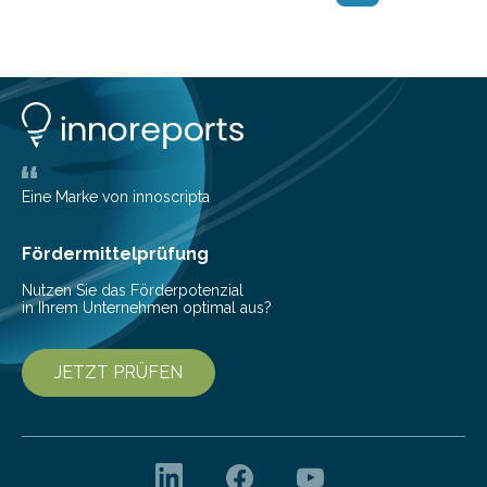
elektronischen Geräts, vom Laptop bis hin zur
elektrischen Zahnbürste: Leiterplatten, auch Platinen
oder PCBs genannt, aus dem Englischen «printed
circuit boards». Die steifen Platten sind mit
Kupferbahnen und verlöteten Elektronikkomponenten
übersät und…
Eine Marke von innoscripta
Fördermittelprüfung
Nutzen Sie das Förderpotenzial
in Ihrem Unternehmen optimal aus?
JETZT PRÜFEN