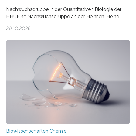
Nachwuchsgruppe in der Quantitativen Biologie der
HHUEine Nachwuchsgruppe an der Heinrich-Heine-
Universität Düsseldorf (HHU) wird in den kommenden
29.10.2025
fünf Jahren erforschen, wie Bakterien auf
biotechnologischem Weg ein ökologisch verträgliches
Pestizid erzeugen können. Der Wirkstoff stammt dabei
ursprünglich aus einer Pflanze, der Dalmatinischen
Insektenblume. Das Bundesministerium für Forschung,
Technologie und Raumfahrt (BMFTR) fördert das
Projekt im Rahmen der Nationalen
Bioökonomiestrategie mit rund 2,7 Millionen Euro.
Pestizide sind äußerst wichtig, um die globale
Ernährung zu sichern. Ohne sie besteht die weltweite
Gefahr erheblicher…
Biowissenschaften Chemie