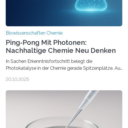
schreiben, zum Bus rennen, das Lied im Kopfhörer
mitsummen – damit wir denken, fühlen oder handeln
können,…
Biowissenschaften Chemie
Ping-Pong Mit Photonen:
Nachhaltige Chemie Neu Denken
In Sachen Erkenntnisfortschritt belegt die
Photokatalyse in der Chemie gerade Spitzenplätze. Auf
diesem Gebiet entwickelt Dr. Jola Pospech mit ihrem
20.10.2025
Team am Rostocker Leibniz-Institut für Katalyse neue
Wege für klassische Reaktionspfade. Ein Beispiel ist die
Hydrofunktionalisierung für wertvolle Produkte wie
bioaktive Amine, die natürlicherweise in
Neurotransmittern vorkommen und wichtig für die
Wirkstoffforschung sind. In ihren Vorlesungen
verwendet Dr. Pospech prägnante Bilder, um