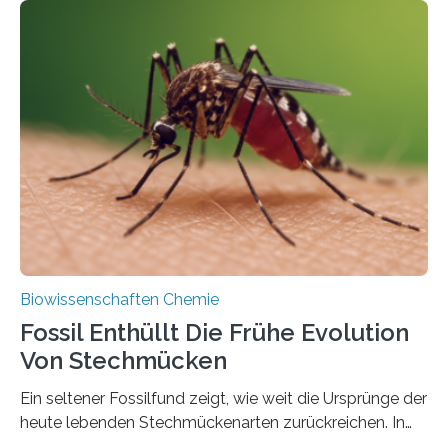
Geschichte beginnt jedoch eher unscheinbar: bei
Grünalgen, die vor Hunderten von Millionen Jahren
lebten. Unter den Vorfahren sticht eine Gruppe heraus,
die noch heute in der Natur vorkommt: die
Süßwasseralge Coleochaetophyceae. Einige Arten
dieser Gruppe bilden aus Zellfäden dichte Geflechte
mit scheibenförmiger Gestalt. Was auffällig ist: Die
nächsten…
Biowissenschaften Chemie
Fossil Enthüllt Die Frühe Evolution
Von Stechmücken
Ein seltener Fossilfund zeigt, wie weit die Ursprünge der
heute lebenden Stechmückenarten zurückreichen. In
99 Millionen Jahre altem Bernstein entdeckten LMU-