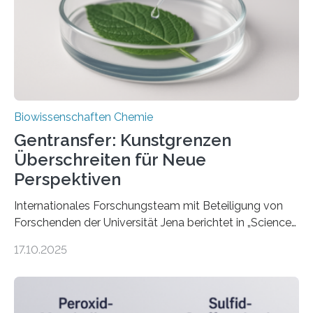
Studienanfängern die Photokatalyse zu erklären.
Photokatalyse braucht Licht, und als Lichtquelle nutzt
die Forschungsgruppe von Dr. Jola Pospech…
Biowissenschaften Chemie
Gentransfer: Kunstgrenzen
Überschreiten für Neue
Perspektiven
Internationales Forschungsteam mit Beteiligung von
Forschenden der Universität Jena berichtet in „Science“
über einen Gentransfer bei verwandten Vogelarten Die
17.10.2025
Gefiederfarbe von Vögeln kann sich durch
Genmutationen verändern. Das Auftreten solchen
Mutationen ist jedoch vom Zufall abhängig und zeitlich
kaum vorherzusagen. Über einen schnelleren Weg zum