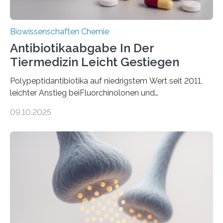
Biowissenschaften Chemie
Antibiotikaabgabe In Der
Tiermedizin Leicht Gestiegen
Polypeptidantibiotika auf niedrigstem Wert seit 2011,
leichter Anstieg beiFluorchinolonen und
Cephalosporinen der 3. und 4. Generation Die Menge
09.10.2025
der in der Tiermedizin abgegebenen Antibiotika ist in
Deutschland im Jahr 2024 leicht gestiegen. Laut
Bundesamt für Verbraucherschutz und
Lebensmittelsicherheit (BVL) wurden insgesamt 562
Tonnen Antibiotika an Tierärzte und weitere Empfänger
abgegeben. Das ist ein Plus von 34 Tonnen (6,4 %)
gegenüber dem Vorjahr. Im Vergleich zu 2011, dem
ersten Jahr der Erfassung, beträgt der Rückgang 67
Prozent. Von den 562 Tonnen…