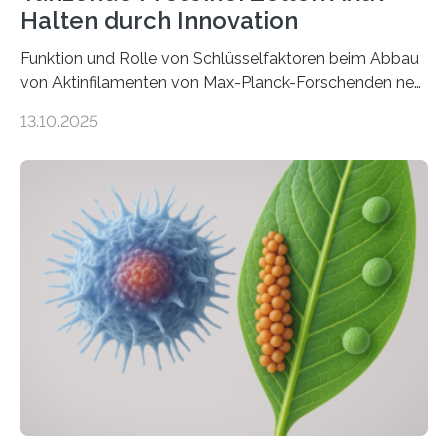
Halten durch Innovation
Funktion und Rolle von Schlüsselfaktoren beim Abbau
von Aktinfilamenten von Max-Planck-Forschenden neu
definiert Wenn man sich eine Zelle im Körper vorstellt,
13.10.2025
erwartet man wahrscheinlich nicht, dass sie sich
bewegt. Einige Zellen, wie beispielsweise Immunzellen,
sind jedoch sehr mobil: Sie verändern ständig ihre Form,
wandern zu einer Wunde, die geschlossen werden
muss, oder jagen Bakterien im Blutkreislauf. Diese
Mobilität wird durch das Zytoskelett gewährleistet –
einem komplexen Netzwerk aus Filamenten, das
fortwährend auf- und wieder abgebaut wird. Wie der
Abbau von…