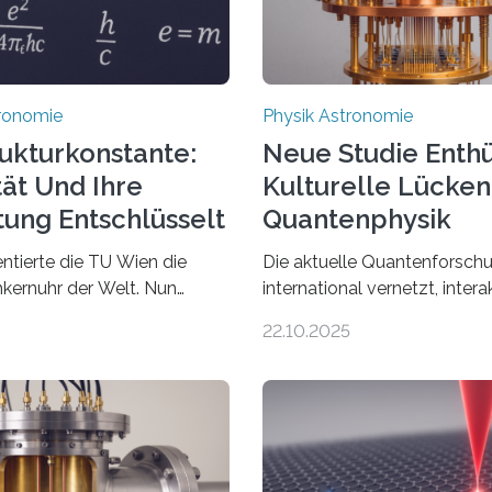
tronomie
Physik Astronomie
rukturkonstante:
Neue Studie Enthü
tät Und Ihre
Kulturelle Lücken
ung Entschlüsselt
Quantenphysik
ntierte die TU Wien die
Die aktuelle Quantenforschu
kernuhr der Welt. Nun
international vernetzt, intera
gt: Die Technik lässt sich
kommunikativ. Jeden Tag er
22.10.2025
tzen, um ungelösten Fragen
etwa 100 neue Publikation
entalen Physik
Thema – oft von Autor*innen
en. Thorium-Atomkerne
zusammenarbeiten. Neue
 für ganz spezielle
Entwicklungen werden rasc
s-Messungen verwenden. Das
aufgenommen, meist innerh
jahrzehntelang vermutet,
wenigen Wochen, und innova