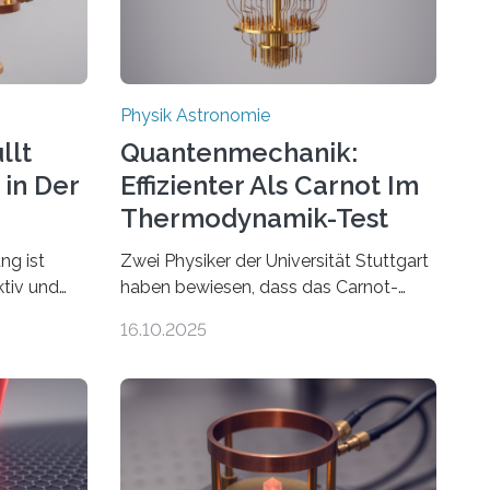
Physik Astronomie
llt
Quantenmechanik:
 in Der
Effizienter Als Carnot Im
Thermodynamik-Test
ng ist
Zwei Physiker der Universität Stuttgart
ktiv und
haben bewiesen, dass das Carnot-
scheinen
Prinzip, ein zentrales Gesetz der
16.10.2025
en zum
Thermodynamik, nicht für Objekte in
, die eng
der Größenordnung von Atomen gilt,
deren physikalische Eigenschaften
h
miteinander verknüpft sind
alb von
(sogenannte korrelierte Objekte). Diese
tive Ideen
Erkenntnis könnte zum Beispiel die