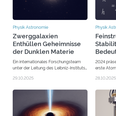
Physik Astronomie
Physik As
Zwerggalaxien
Feinst
Enthüllen Geheimnisse
Stabili
der Dunklen Materie
Bedeut
Ein internationales Forschungsteam
2024 präse
unter der Leitung des Leibniz-Instituts
erste Atom
für Astrophysik Potsdam (AIP) hat
wurde gezei
29.10.2025
28.10.2025
Licht in eine seit Jahrzehnten
auch einse
andauernde Debatte darüber gebracht,
der fundam
warum Galaxien sich schneller drehen
nachzugeh
als erwartet – und ob dieses Verhalten
lassen sich
durch unsichtbare Dunkle Materie oder
Präzision
durch einen Zusammenbruch der
hatte man 