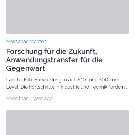
automatisierten Verlegung biegsamer Kabelsätze in
Automobilen scheitert, stellt AuCA Verkabelungen
mittels…
Messenachrichten
Forschung für die Zukunft,
Anwendungstransfer für die
Gegenwart
Lab-to-Fab-Entwicklungen auf 200- und 300-mm-
Level. Die Fortschritte in Industrie und Technik fordern
immer wieder neue Lösungen in der Herstellung von
More than 1 year ago
Mikrochips, sowohl aus technischer, wirtschaftlicher, als
auch ökologischer Sicht. Mit wegweisender Forschung
und einem hochmodernen Anlagenpark hat sich das
Fraunhofer-Institut für Photonische Mikrosysteme IPMS
dabei als starker Partner der Industrie etabliert. Das