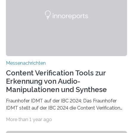
zentraler Fokus liegt am 9. und 10. Oktober auf den
Quantentechnologien. Prof. Tim Schröder, der das Joint
Lab Diamond Nanophotonics am Ferdinand-Braun-
Institut, Leibniz-Institut für Höchstfrequenztechnik
(FBH) und an…
Messenachrichten
Content Verification Tools zur
Erkennung von Audio-
Manipulationen und Synthese
Fraunhofer IDMT auf der IBC 2024: Das Fraunhofer
IDMT stellt auf der IBC 2024 die Content Verification
Toolbox vor – eine hochentwickelte Sammlung von
More than 1 year ago
Werkzeugen zur Unterstützung und Verbesserung der
Überprüfung von Medieninhalten. Die Werkzeuge