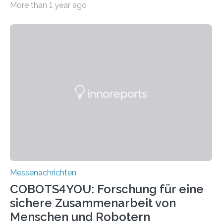
More than 1 year ago
vereinen: So könnten Ärztinnen und Ärzte mit dem
künftigen Mobilfunkstandard 6G die
Patientenversorgung verbessern. Die notwendige
Infrastruktur untersuchen Forschende der RPTU und
des Deutschen Forschungszentrums für Künstliche
Intelligenz (DFKI). Sie entwickeln einen
Funktionsdemonstrator, der verschiedenste Sensoren
mithilfe von Mobilfunk und einheitlichem
Kommunikationsstandard fusioniert und die Messdaten
auf einen Blick zugänglich macht. Auf der
Medizintechnikmesse Medica präsentieren sie ihr
Konzept vom 11. bis 14. November…
Messenachrichten
COBOTS4YOU: Forschung für eine
sichere Zusammenarbeit von
Menschen und Robotern