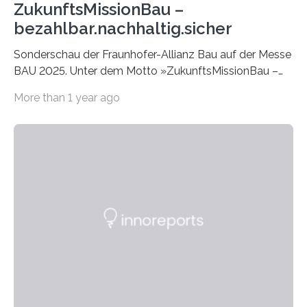
ZukunftsMissionBau –
bezahlbar.nachhaltig.sicher
Sonderschau der Fraunhofer-Allianz Bau auf der Messe
BAU 2025. Unter dem Motto »ZukunftsMissionBau –
bezahlbar.nachhaltig.sicher« präsentiert die Fraunhofer-
More than 1 year ago
Allianz Bau vom 13. bis 17. Januar 2025 im Rahmen ihrer
Sonderschau auf der Messe BAU 2025 Innovationen zu
diesen drei wichtigen Transformationsbereichen des
Bauens: Nachhaltigkeit, Produktivität und Resilienz. Die
Exponate werden in und um einen zweigeschossigen
»Innovation Cube« in Halle C2, Stand 528 zu sehen
sein. Der »Innovation Cube« symbolisiert ein Gebäude
und dient zur Demonstration aktueller intelligenter
Lösungen von der Gebäudehülle…