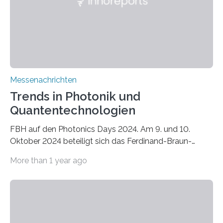
die bisherige Wahl zwischen Öl- und Gas-Heizung«,
stellt Timm Eicker fest,…
Messenachrichten
Trends in Photonik und
Quantentechnologien
FBH auf den Photonics Days 2024. Am 9. und 10.
Oktober 2024 beteiligt sich das Ferdinand-Braun-
Institut an den Photonics Days Berlin Brandenburg mit
More than 1 year ago
Vorträgen und der begleitenden Ausstellung. Zwei
Tage lang tauschen sich Expert*innen aus Forschung
und Industrie in Berlin-Adlershof zu aktuellen Trends in
Lasertechnologie, Heterointegration,
Mikrosystemtechnik und weiteren Themen aus. Ein