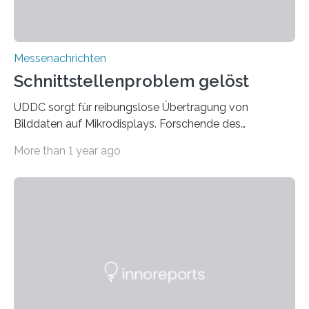
Messenachrichten
Schnittstellenproblem gelöst
UDDC sorgt für reibungslose Übertragung von
Bilddaten auf Mikrodisplays. Forschende des
Fraunhofer-Instituts für Photonische Mikrosysteme
More than 1 year ago
IPMS haben einen universellen Datenkonverter für
Displaydaten (UDDC) entwickelt. Dieser ermöglicht die
Übertragung von Bilddaten auf Mikrodisplays über
verschiedene Schnittstellen. Auf der electronica 2024 in
München wird der neue UDDC erstmals auf dem
Gemeinschaftsstand der Fraunhofer-Gesellschaft in
Halle B4, Stand Nr. B-141, präsentiert. Ein
Datenkonverter ist eine elektronische Schaltung, die
Daten von einer Form in eine andere umwandelt.
Solche Konverter sind entscheidend, um