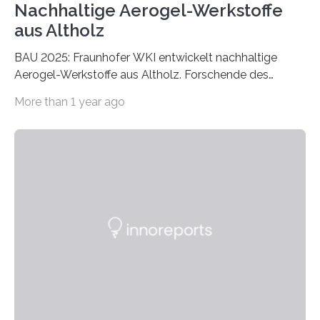
Nachhaltige Aerogel-Werkstoffe
aus Altholz
BAU 2025: Fraunhofer WKI entwickelt nachhaltige
Aerogel-Werkstoffe aus Altholz. Forschende des
Fraunhofer WKI stellen auf der BAU 2025 in München
More than 1 year ago
ein Projekt zur Entwicklung innovativer Aerogele aus
Altholz vor. Aus diesen nachhaltigen Materialien
entwickeln die Forschenden unter anderem
schadstoffadsorbierende Luftfilter und recycelbare
Dämmstoffe. Aerogele sind hochporöse, federleichte
Werkstoffe mit außergewöhnlichen Eigenschaften. Das
macht sie zu idealen Kandidaten für den Leichtbau und
für Filtermaterialien. Sie zeichnen sich durch eine
extrem niedrige Wärmeleitfähigkeit und eine hohe
Adsorptionsfähigkeit für flüchtige organische
Verbindungen aus….