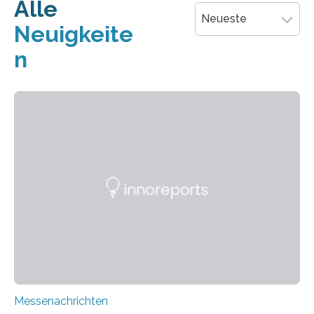
Änderung unternehmen – mit einem Projekt der
Alle
Hochschule Osnabrück, die Ideen für zirkuläre
Neueste
Neuigkeite
Messestände und eine nachhaltige Messebranche
entwickelt. Die Deutsche Bundesstiftung Umwelt
n
(DBU) fördert das Vorhaben mit…
Messenachrichten