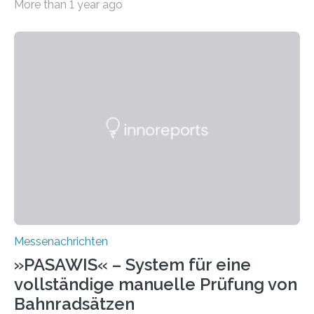
More than 1 year ago
Expertinnen und Experten der Wasserstoff-Branche,
wie fortschrittliche Lasertechnologien dazu beitragen,
den Weg für den Durchbruch der
Wasserstofftechnologie zu ebnen. Auf dem Stand 4E51
in Halle 4 zeigt das Aachener Institut, welche
Innovationen die steigende Nachfrage nach
Wasserstofftechnologie bedienen können und wie
Lasertechnologie die Effizienz erhöht, die Kosten senkt
und die Nachhaltigkeit der Brennstoffzellenproduktion
verbessert. Der Wasserstofftechnologie…
Messenachrichten
»PASAWIS« – System für eine
vollständige manuelle Prüfung von
Bahnradsätzen