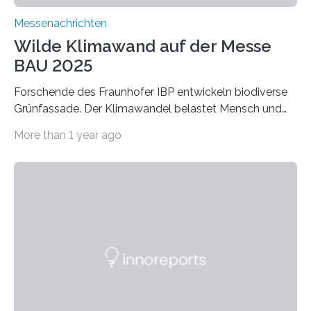
Messenachrichten
Wilde Klimawand auf der Messe
BAU 2025
Forschende des Fraunhofer IBP entwickeln biodiverse
Grünfassade. Der Klimawandel belastet Mensch und
Umwelt. Vor allem in Städten leidet die Bevölkerung im
More than 1 year ago
Sommer unter hohen Temperaturen und der
zunehmenden Trockenheit. Auch Insekten und Vögel
finden im urbanen Raum oftmals weniger Nahrung,
Unterschlupf- und Nistmöglichkeiten. Ein
Lösungsansatz kann die Begrünung von Fassaden und
Dächern darstellen. Forschende des Fraunhofer-
Instituts für Bauphysik IBP erproben aktuell in
Zusammenarbeit mit dem Institut für Akustik und
Bauphysik sowie dem Institut für Landschaftsplanung
und Ökologie der Universität Stuttgart…