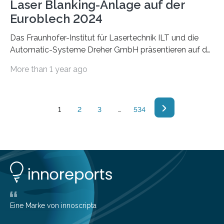
Laser Blanking-Anlage auf der
Euroblech 2024
Das Fraunhofer-Institut für Lasertechnik ILT und die
Automatic-Systeme Dreher GmbH präsentieren auf der
Euroblech 2024 vom 22.-25. Oktober in Hannover eine
More than 1 year ago
wegweisende Innovation im Bereich der
Blechbearbeitung: Eine Demonstratoranlage für Laser
Blanking, die durch den Einsatz von Künstlicher
Intelligenz die Prozesssicherheit und Effizienz in der
1
2
3
…
534
Fertigung signifikant erhöht. In der modernen Fertigung,
insbesondere in der Automobilindustrie, ist das präzise
und effiziente Zuschneiden von Platinen aus Coils eine
zentrale Aufgabe; die Anforderungen steigen stetig.
Traditionelle Methoden, wie das Stanzen, stoßen an…
Eine Marke von innoscripta