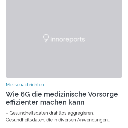
Doch das Öffnen des Schädels im Wachzustand ist für
die Betroffenen psychisch äußerst belastend. Ein neues
robotergestütztes und optisch präzise überwachtes
Laserverfahren des Fraunhofer-Instituts für
Lasertechnik ILT in Aachen soll künftig schonende,
vibrationsfreie und nahezu lautlose Kraniotomien im
Wachzustand ermöglichen. Das Knochengewebe des
Schädels wird dabei…
Messenachrichten
Wie 6G die medizinische Vorsorge
effizienter machen kann
– Gesundheitsdaten drahtlos aggregieren.
Gesundheitsdaten, die in diversen Anwendungen
verteilt liegen, in einem medizinischen digitalen Zwilling