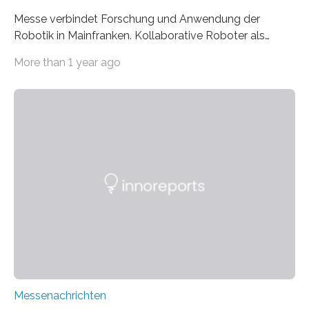
Messe verbindet Forschung und Anwendung der
Robotik in Mainfranken. Kollaborative Roboter als
Hilfsmittel gegen den Fachkräftemangel – wie kann
More than 1 year ago
das in Industrie und Handwerk funktionieren? Auf der
Messe COBOTS4YOU im Würzburger Vogel
Convention Center haben Ausstellende ihre Lösungen
für diese Frage präsentiert. Prof. Dr. Tobias Kaupp vom
Center für Robotik (CERI) der Technischen Hochschule
Würzburg-Schweinfurt (THWS) hielt die Keynote-
Ansprache und stellte die neuesten
Forschungsergebnisse vor, wie die Zusammenarbeit
zwischen Menschen und Cobots (kollaborativen
Robotern) sicherer gestaltet werden kann. Vor allem…
Messenachrichten