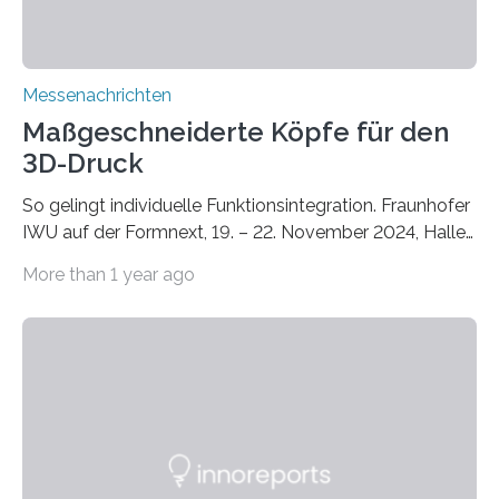
Messenachrichten
Maßgeschneiderte Köpfe für den
3D-Druck
So gelingt individuelle Funktionsintegration. Fraunhofer
IWU auf der Formnext, 19. – 22. November 2024, Halle
11.0/Stand E38. Wire bzw. Fiber Encapsulating Additive
More than 1 year ago
Manufacturing (WEAM/FEAM) könnte die industrielle
Fertigung von Bauteilen, in die komplexe und doch
kompakte Verkabelungen, Sensoren, Aktoren oder
Beleuchtungssysteme eingebracht werden müssen,
drastisch vereinfachen, indem es diese Komponenten
gleich mitdruckt. Neu entwickelt am Fraunhofer IWU:
die Automated Cable Assembly (AuCA). Wo
konventionelle Robotik an der Produktion und