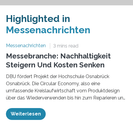
Highlighted in
Messenachrichten
Messenachrichten
3 mins read
Messebranche: Nachhaltigkeit
Steigern Und Kosten Senken
DBU fördert Projekt der Hochschule Osnabrück
Osnabrück. Die Circular Economy, also eine
umfassende Kreislaufwirtschaft vom Produktdesign
über das Wiederverwenden bis hin zum Reparieren und
Recyceln, ist ein Schlüssel für mehr Umweltschutz und
Nachhaltigkeit. Die Messebranche zählt zu den
Weiterlesen
Industriezweigen, die auf diesem Gebiet noch
Nachholbedarf haben und nun erste Schritte für eine