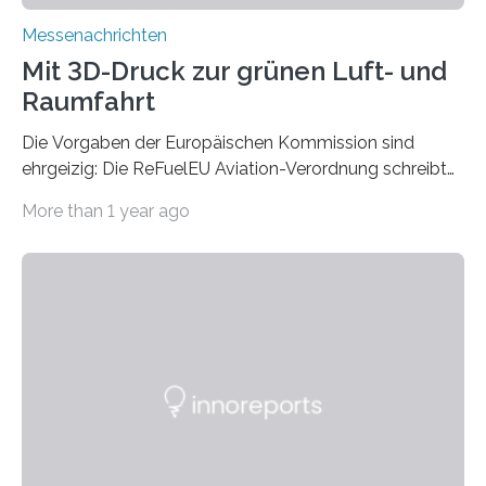
Messenachrichten
Mit 3D-Druck zur grünen Luft- und
Raumfahrt
Die Vorgaben der Europäischen Kommission sind
ehrgeizig: Die ReFuelEU Aviation-Verordnung schreibt
eine Drosselung der CO₂-Emissionen der Luftfahrt bis
More than 1 year ago
zum Jahr 2050 um 60 Prozent im Vergleich zu 1990
vor. Geplant ist außerdem ein umfassendes EU-
Weltraumgesetz (EUSL) unter anderem mit Regeln zur
Nachhaltigkeit von Weltraumaktivitäten. Unterstützung
erhalten die Aerospace-Unternehmen vom Fraunhofer-
Institut für Lasertechnik ILT aus Aachen und seinen
neuen additiven Fertigungsverfahren, die den
ökologischen Fußabdruck erheblich verbessern und die
Produktionskosten senken. »Wie kann Luftfahrt grüner
gestaltet werden?«, fragt Luke Schüller,
wissenschaftlicher…