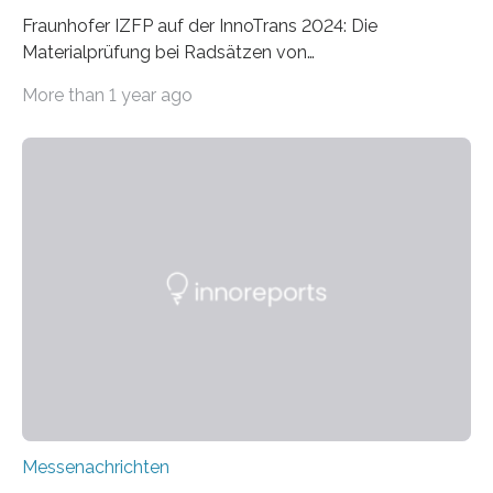
Fraunhofer IZFP auf der InnoTrans 2024: Die
Materialprüfung bei Radsätzen von
Schienenfahrzeugen ist integraler Bestandteil eines
More than 1 year ago
sicheren Schienenverkehrs. In kleineren Werkstätten
wird eine solche Prüfung zumeist händisch
durchgeführt. Eine Speicherung und damit eine
mögliche Nachverfolgbarkeit der Prüfergebnisse ist
dabei durch die Flüchtigkeit der Daten bisher nicht
gegeben. Das PASAWIS-Prüfsystem steht nun für
Radsatzprüfung der nächsten Generation. Wie das
funktioniert, präsentieren Expertinnen und Experten des
Fraunhofer IZFP anhand einer Spurkranzprüfung vom
24. bis 27. September 2024 auf der 14. InnoTrans in…
Messenachrichten