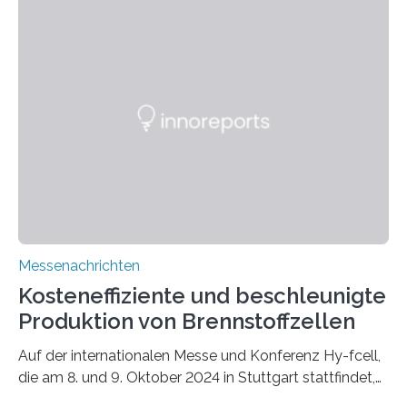
bieten robuste, erklärbare und KI-gesteuerte Lösungen
für Medienexperten, die sowohl Audio- als auch
audiovisuelle Inhalte untersuchen. Die Content
Verification Toolbox adressiert kritische
Herausforderungen in der heutigen Medienlandschaft,
wie Fehlinformationen, Deepfakes und Shallowfakes.
Die Toolbox beinhaltet erklärbare Werkzeuge zur
Erkennung von Synthese und Manipulationen, zur
Verfolgung…
Messenachrichten
Kosteneffiziente und beschleunigte
Produktion von Brennstoffzellen
Auf der internationalen Messe und Konferenz Hy-fcell,
die am 8. und 9. Oktober 2024 in Stuttgart stattfindet,
zeigt das Fraunhofer-Institut für Lasertechnik ILT den