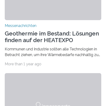
unterschiedliche Datenformate…
Messenachrichten
Geothermie im Bestand: Lösungen
finden auf der HEATEXPO
Kommunen und Industrie sollten alle Technologien in
Betracht ziehen, um ihre Wärmebedarfe nachhaltig zu
decken: Quartiersentwicklung, Wärmenetze,
More than 1 year ago
Wärmepumpen, Verfahrenstechnik sowie tiefe und
oberflächennahe Geothermie in Neubau und Bestand
können Teil eines Wärmeplanes sein. Wie diese
Bausteine zu maßgeschneiderten Lösungen werden,
erklären Expertinnen und Experten des Fraunhofer IEG
auf der kommenden HEATEXPO in Dortmund vom 26.-
28. November 2024 (Stand 4.B10). »Die klimaneutralen
Energietechniken der Zukunft werden diverser sein als