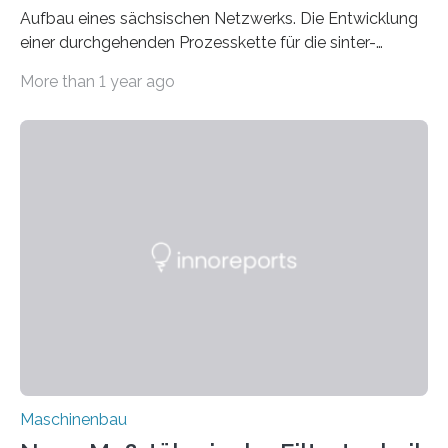
Aufbau eines sächsischen Netzwerks. Die Entwicklung
einer durchgehenden Prozesskette für die sinter-
additive Fertigung von Nickelbasislegierungen steht im
More than 1 year ago
Mittelpunkt des Projekts »Simsalabim«. Das
Fraunhofer-Institut für Fertigungstechnik und
Angewandte Materialforschung IFAM in Dresden
gemeinsam mit der Hochschule für Technik und
Wirtschaft (HTW) Dresden und dem Fraunhofer-
Institut für Werkstoff- und Strahltechnik IWS
adressieren alle Schritte von der Auslegung über die
Sintersimulation bis hin zur Verifikation an Realteilen. Im
Austausch mit Herstellern und Nutzern sollen von
Anfang an industrielle Anforderungen und
Anwendungsfälle die Entwicklungen…
Maschinenbau