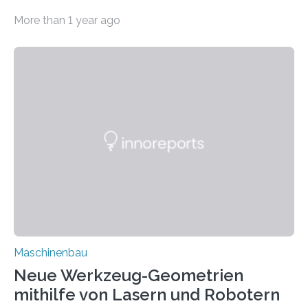
Angewandte Materialforschung IFAM haben einen
More than 1 year ago
Durchbruch in der Materialforschung erzielt: Der
Verbundwerkstoff HoverLIGHT setzt neue Maßstäbe
für die Konstruktion von Werkzeugmaschinen. Durch
die Kombination von Aluminiumschaum und
partikelgefüllten Hohlkugeln erreicht HoverLIGHT einen
bisher unerreichten Eigenschaftsmix aus Leichtigkeit,
Steifigkeit und Schwingungsdämpfung. In einem
Gemeinschaftsprojekt mit einem Industriepartner
gelang nun erstmals der Nachweis, dass HoverLIGHT
bei Serienmaschinen Schwingungen um den Faktor 3
besser dämpft. Und das bei einer Gewichtseinsparung
von 20…
Maschinenbau
Neue Werkzeug-Geometrien
mithilfe von Lasern und Robotern