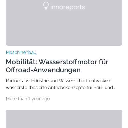
Funktionsschichten endkonturnah auf günstigen
Baustahl auf. Die Kosten, Bauzeit und der Verschleiß
der Werkzeuge sinken signifikant. »Wir verfolgen einen
ganz neuen Ansatz«, berichtet Dora Maischner,
Projektleiterin am…
Maschinenbau
Mobilität: Wasserstoffmotor für
Offroad-Anwendungen
Partner aus Industrie und Wissenschaft entwickeln
wasserstoffbasierte Antriebskonzepte für Bau- und
Agraranwendungen. Zur Dekarbonisierung des
More than 1 year ago
Verkehrssektors rücken schwere Nutzfahrzeuge und
nicht-straßengebundene mobile Arbeitsmaschinen
verstärkt in den Vordergrund. Fahrzeug- und
Motorenhersteller, Zulieferer und Wissenschaft haben