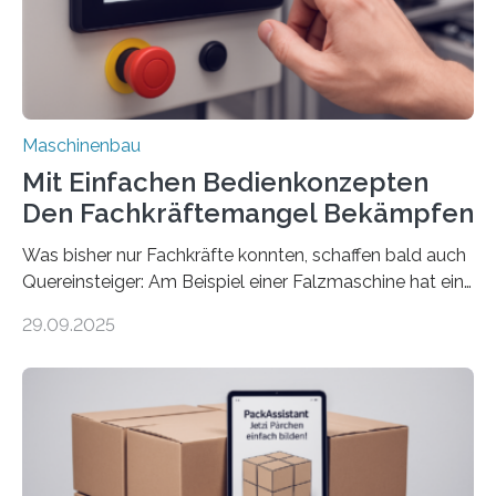
unerlässlich – auch und gerade dann, wenn die Margen
knapp und die Stückzahlen niedrig sind. Eine
Schlüsselrolle spielt die Logistik. Die Institute
Fraunhofer IWU…
Maschinenbau
Mit Einfachen Bedienkonzepten
Den Fachkräftemangel Bekämpfen
Was bisher nur Fachkräfte konnten, schaffen bald auch
Quereinsteiger: Am Beispiel einer Falzmaschine hat ein
Forscher vom Fraunhofer IPA das Bedienkonzept der
29.09.2025
Mensch-Maschine-Schnittstelle so sehr vereinfacht,
dass nun auch Laien die Maschine umrüsten können.
Die zugrunde liegende Methodik lässt sich auf alle
anderen Maschinen übertragen. Eine Falzmaschine
umzurüsten ist ein Job für echte Profis. Eine solche
Maschine faltet in Druckereien Broschüren, Prospekte,
Landkarten und vieles mehr – mehrere Zehntausend