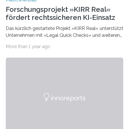
Forschungsprojekt »KIRR Real«
fördert rechtssicheren KI-Einsatz
Das kürzlich gestartete Projekt »KIRR Real« unterstützt
Unternehmen mit »Legal Quick Checks« und weiteren
Angeboten zum rechtssicheren Einsatz von Künstlicher
More than 1 year ago
Intelligenz (KI) rund um die EU-Maschinenverordnung
und KI-Verordnung (»EU AI Act«). Gefördert vom
Ministerium für Wirtschaft, Arbeit und Tourismus
Baden-Württemberg ergänzt es bestehende
Forschungsinitiativen zur KI. Mit der rasanten
Entwicklung von KI in Softwareprodukten und Robotik
stehen Unternehmen vor neuen regulatorischen
Herausforderungen. Die am 12. Juli 2024 veröffentlichte
KI-Verordnung (AI Act) der Europäischen Union und die
neue EU-Maschinenverordnung, die im…