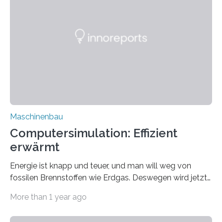
sich deshalb im Projekt „PoWer“ zusammengetan, um
die anwendungsübergreifende Nutzung
wasserstoffmotorischer Antriebsstrangkonzepte für
Bau- und Agraranwendungen umfassend zu
untersuchen. Der Automobilzulieferer MAHLE leitet das
Vorhaben, an dem das Karlsruher Instituts für
Technologie (KIT) mit drei Instituten beteiligt ist. Das
Bundesministerium für Wirtschaft und Klimaschutz
fördert PoWer…
Maschinenbau
Computersimulation: Effizient
erwärmt
Energie ist knapp und teuer, und man will weg von
fossilen Brennstoffen wie Erdgas. Deswegen wird jetzt
interessant, was in riesigen industriellen Öfen wo los ist
More than 1 year ago
und wie man sie möglichst effizient und eventuell mit
Wasserstoff oder elektrisch beheizen kann. Denn viele