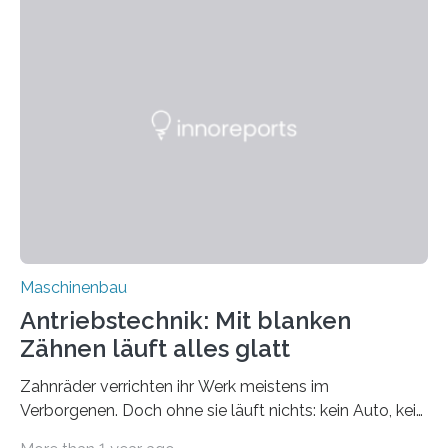
Produkte des täglichen Lebens werden in solchen Öfen
thermisch behandelt: Tabletten, Kaffeebohnen,
Kalkstein, Abfall und viele mehr. Die Mitglieder des
Sonderforschungsbereichs Bulk Reaction in Bochum
und Magdeburg simulieren die Vorgänge im Ofen. So
können sie optimiert werden. Darüber…
Maschinenbau
Antriebstechnik: Mit blanken
Zähnen läuft alles glatt
Zahnräder verrichten ihr Werk meistens im
Verborgenen. Doch ohne sie läuft nichts: kein Auto, kein
Flugzeug, kein Zahnarztbohrer, keine