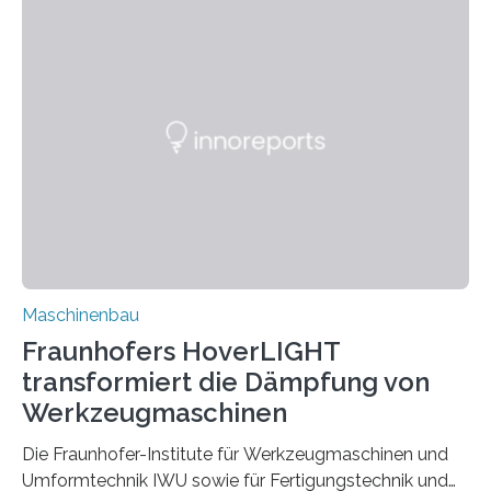
für Betriebsfestigkeit und Systemzuverlässigkeit LBF
möchten in dem Projekt »Design for Reliability –
Bindenähte in technischen Bauteilen« gemeinsam mit
Partnern grundlegende Zusammenhänge hinsichtlich
der Zuverlässigkeit von Bindenähten untersuchen.
Durch den verstärkten Einsatz von Rezyklaten
aufgrund der ELV-Verordnung der EU, wird die
Zuverlässigkeits- und Lebensdauerbewertung von
Rezyklaten besonders herausfordernd. Die
Vorgeschichte des Materialmix…
Maschinenbau
Fraunhofers HoverLIGHT
transformiert die Dämpfung von
Werkzeugmaschinen
Die Fraunhofer-Institute für Werkzeugmaschinen und
Umformtechnik IWU sowie für Fertigungstechnik und