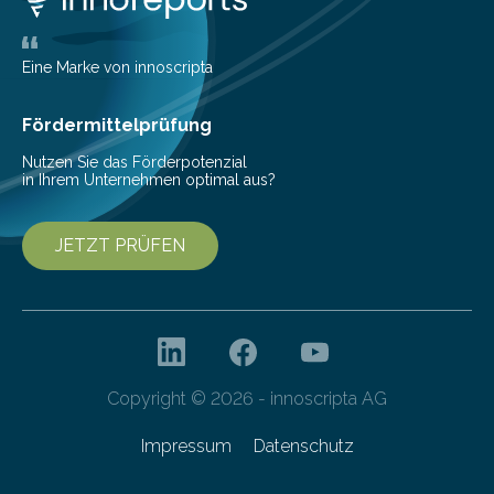
weil es mit KI…
Eine Marke von innoscripta
Fördermittelprüfung
Nutzen Sie das Förderpotenzial
in Ihrem Unternehmen optimal aus?
JETZT PRÜFEN
Copyright © 2026 - innoscripta AG
Impressum
Datenschutz