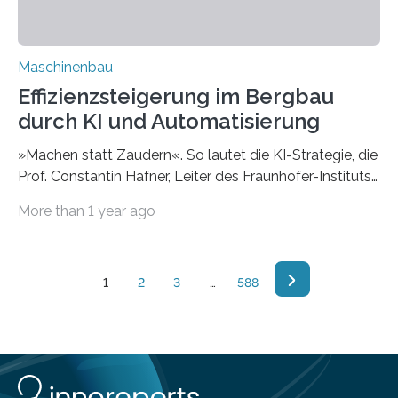
Maschinenbau
Effizienzsteigerung im Bergbau
durch KI und Automatisierung
»Machen statt Zaudern«. So lautet die KI-Strategie, die
Prof. Constantin Häfner, Leiter des Fraunhofer-Instituts
für Lasertechnik ILT, auf dem »AKL’24 – International
More than 1 year ago
Laser Technology Congress« in Aachen vorstellte. Die
pragmatische Strategie setzen Fachleute des Instituts
im deutsch-kanadischen Projekt AI-SLAM in die Tat um.
Dort entsteht ein KI-Werkzeug zum automatisierten
1
2
3
…
588
Laserauftragschweißen von Verschleißteilen für den
Bergbau. AI-SLAM: Fünf Buchstaben stehen für das
ehrgeizige deutsch-kanadische Projekt »Artificial
Intelligence Enhancement of Process Sensing for
Adaptive Laser Additive Manufacturing«. Ehrgeizig,