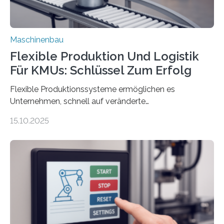
Maschinenbau
Flexible Produktion Und Logistik
Für KMUs: Schlüssel Zum Erfolg
Flexible Produktionssysteme ermöglichen es
Unternehmen, schnell auf veränderte
Marktbedingungen und individuelle Kundenbedürfnisse
15.10.2025
zu reagieren. Anpassungsfähigkeit ist ein
entscheidender Vorteil in einer von hoher
Produktindividualisierung, Nachfrageschwankungen,
intensivem Wettbewerb und wechselnden
(handels-)politischen Vorgaben geprägten Zeit. Agile
Produktionssysteme stellen KMU scheinbar vor
Herausforderungen, da der Mittelstand häufig mit
begrenzten Ressourcen wirtschaften und dennoch
wettbewerbsfähig bleiben muss. Flexibilität ist jedoch