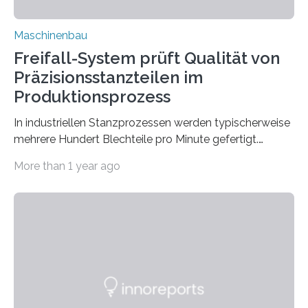
Maschinenbau
Freifall-System prüft Qualität von
Präzisionsstanzteilen im
Produktionsprozess
In industriellen Stanzprozessen werden typischerweise
mehrere Hundert Blechteile pro Minute gefertigt.
Forschende des Fraunhofer IPM haben gemeinsam mit
More than 1 year ago
dem Stanzteilehersteller Quittenbaum GmbH nun
erstmals ein optisches Prüfsystem realisiert, das die
Maßhaltigkeit sämtlicher Teile in schnellen
Stanzprozessen prüft – mit einer Genauigkeit im
Bereich von 100 Mikrometern.Auf der Nutzeroberfläche
werden die geometrischen Abweichungen in 16
unterschiedlichen Ansichten visualisiert. © Fraunhofer
IPM Steckverbindungen, Hülsen oder Pins werden mit
hoher Präzision und in hohen Stückzahlen aus Blechen