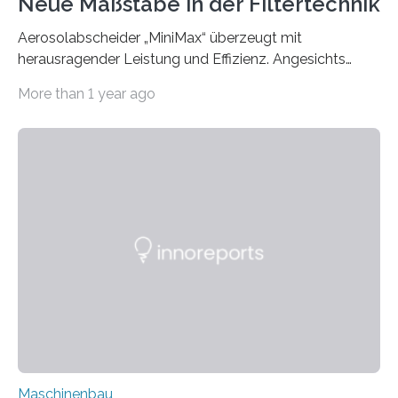
Neue Maßstäbe in der Filtertechnik
Aerosolabscheider „MiniMax“ überzeugt mit
herausragender Leistung und Effizienz. Angesichts
wachsender gesetzlicher und industrieller
More than 1 year ago
Anforderungen ist die Entwicklung effizienter
Abgasreinigungstechnologien sehr wichtig. Besonders
in technischen Prozessen steigt der Bedarf an
innovativen Lösungen zur Abscheidung feinster
Partikel. Ein Forschungsteam des Instituts für
Mechanische Verfahrenstechnik der Universität
Stuttgart hat nun eine neue Filtertechnologie
entwickelt: den Aerosolabscheider „MiniMax“.
Technologie-Lizenz-Büro (TLB) unterstützt die
Wissenschaftler und die Universität Stuttgart bei der
Patentierung und Vermarktung dieser
vielversprechenden Innovation. Strengere
Emissionsgrenzwerte haben die Feinstaubbelastung
der Luft deutlich gesenkt….
Maschinenbau