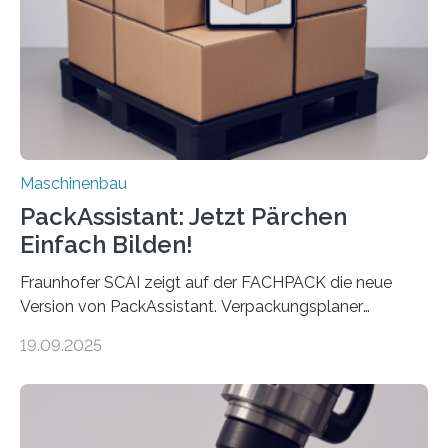
Exemplare pro Stunde. Je nach Maschinentyp und
Auftrag kann das Umrüsten…
Maschinenbau
PackAssistant: Jetzt Pärchen
Einfach Bilden!
Fraunhofer SCAI zeigt auf der FACHPACK die neue
Version von PackAssistant. Verpackungsplaner
weltweit nutzen die Software in den Branchen
19.09.2025
Automobil, Maschinenbau und in der Zulieferindustrie.
Mit der Funktion Pärchenbildung lassen sich nun zwei
Teile als eine Einheit verpacken. Die Anordnung kann
der Benutzer vorgeben und erhält so mehr Kontrolle