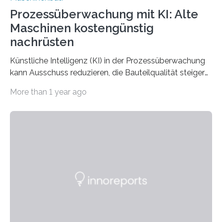
Prozessüberwachung mit KI: Alte
Maschinen kostengünstig
nachrüsten
Künstliche Intelligenz (KI) in der Prozessüberwachung
kann Ausschuss reduzieren, die Bauteilqualität steigern
und das Personal entlasten. Teure Investitionen in neue
More than 1 year ago
Maschinen sind dafür nicht unbedingt notwendig. Das
zeigt das kürzlich abgeschlossene Forschungsprojekt
„AutoPress“ des IPH – Institut für Integrierte Produktion
Hannover gGmbH und der JOBOTEC GmbH. Die
Forschenden haben ein System aus Sensoren und KI
entwickelt, mit dem sich alte Maschinen im Rahmen
eines Retrofits nachrüsten lassen. Entwickelt wurde das
System am Beispiel einer Spindelpresse, es lässt sich
aber auch…