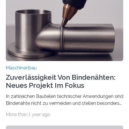
über die Positionierung der Bauteile. Die ebenfalls neue
Automatisierungsschnittstelle dient dazu, die Software
besser in spezifische Unternehmensprozesse
einzubinden. Sankt Augustin – Zur Messe FACHPACK
vom 23. bis 25. September in Nürnberg…
Maschinenbau
Zuverlässigkeit Von Bindenähten:
Neues Projekt Im Fokus
In zahlreichen Bauteilen technischer Anwendungen sind
Bindenähte nicht zu vermeiden und stellen besonders
bei Rezyklaten aufgrund der Vorgeschichte des
More than 1 year ago
Matrixmaterials eine große Herausforderung dar.
Zuverlässigkeitsexperten aus dem Fraunhofer-Institut