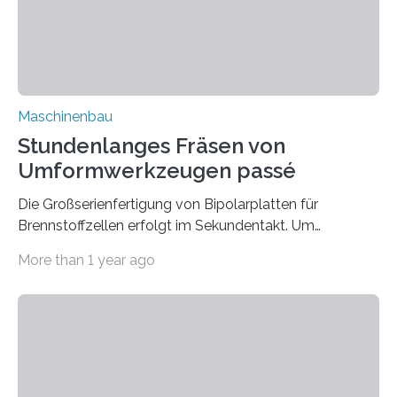
gestanzt. Sie kommen in zahlreichen Hightech-
Produkten…
Maschinenbau
Stundenlanges Fräsen von
Umformwerkzeugen passé
Die Großserienfertigung von Bipolarplatten für
Brennstoffzellen erfolgt im Sekundentakt. Um
eingesetzte Umformwerkzeuge vor Verschleiß zu
More than 1 year ago
schützen, werden sie aus hochwertigen
Metalllegierungen gefräst. Im Nationalen Aktionsplan
Brennstoffzellen-Produktion (H2GO) geht das
Fraunhofer-Institut für Lasertechnik ILT in Aachen neue
Wege: Statt die Werkzeuge aus dem Vollen zu fräsen,
bringt es mithilfe des Extremen Hochgeschwindigkeits-
Laserauftragschweißens (EHLA) verschleißfeste