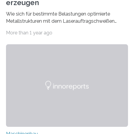
erzeugen
Wie sich für bestimmte Belastungen optimierte
Metallstrukturen mit dem Laserauftragschweißen
erzeugen lassen, erforschen Wissenschaftlerinnen und
More than 1 year ago
Wissenschaftler künftig in einer neuen
Forschungsgruppe. Bei dem Verfahren handelt es sich
um eine Art 3D-Druck für Metalle. Die Forschenden um
Prof. Dr. Andreas Ostendorf von der der Ruhr-
Universität Bochum wollen das Laserauftragschweißen
mithilfe von Robotertechnik und
Computersimulationen optimieren, um neue
Geometrien zu ermöglichen, die mit konventionellen
Verfahren nicht hergestellt werden könnten. Die
Deutsche Forschungsgemeinschaft fördert die Gruppe
mit 3,85 Millionen Euro für vier Jahre….
Maschinenbau