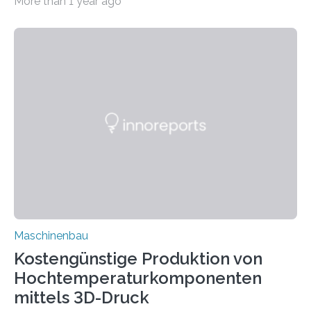
More than 1 year ago
Windenergieanlage. Wegen ihres massenhaften
Einsatzes lohnt es sich, in die Qualität zu investieren
und damit sowohl in die Lebensdauer der von ihnen
angetriebenen Maschinen als auch in die
Energieeffizienz der entsprechenden Prozesse. Wo die
Stellschrauben sind und welche Maßnahmen was
bringen, weiß das Team von Prof. Dr. Manuel Oehler
vom Lehrstuhl für Antriebstechnik der Ruhr-Universität
Bochum. Darüber berichtet Rubin, das
Wissenschaftsmagazin…
Maschinenbau
Kostengünstige Produktion von
Hochtemperaturkomponenten
mittels 3D-Druck