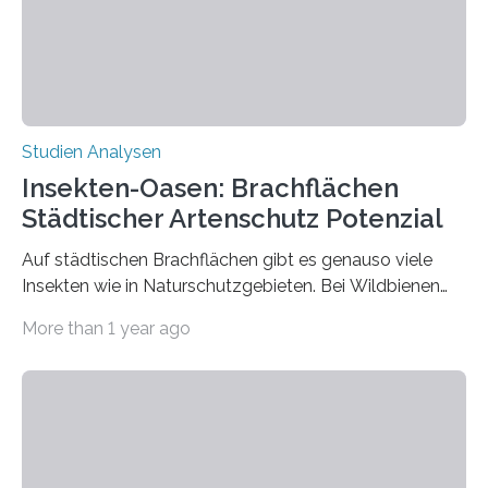
stand ein psychologischer Schutzfaktor, der bislang in
der Herzmedizin kaum berücksichtigt wurde: die
Resilienz…
Studien Analysen
Insekten-Oasen: Brachflächen
Städtischer Artenschutz Potenzial
Auf städtischen Brachflächen gibt es genauso viele
Insekten wie in Naturschutzgebieten. Bei Wildbienen
sind die ungenutzten Flächen sogar beliebter als die
More than 1 year ago
Schutzgebiete. Das zeigt eine neue Studie der Martin-
Luther-Universität Halle-Wittenberg (MLU) im
Fachjournal “Basic and Applied Ecology” am Beispiel
von 18 Untersuchungsgebieten in Sachsen-Anhalt. Die
Ergebnisse liefern wichtige Hinweise für einen
effizienteren Artenschutz. Die Forschenden verglichen