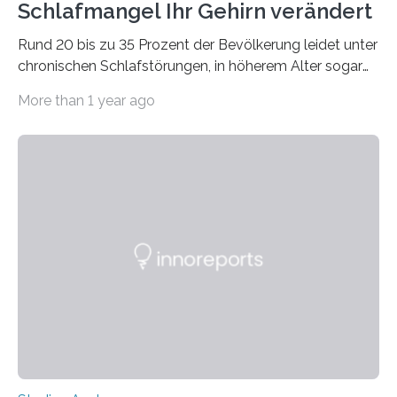
Schlafmangel Ihr Gehirn verändert
Rund 20 bis zu 35 Prozent der Bevölkerung leidet unter
chronischen Schlafstörungen, in höherem Alter sogar
die Hälfte aller Menschen. Fast jeder Jugendliche oder
More than 1 year ago
Erwachsene kennt zudem ein kurzfristiges Schlafdefizit:
ob Party, ein langer Arbeitstag, die Pflege Angehöriger
oder schlicht am Handy verdaddelt – die Möglichkeiten
zu wenig Schlaf zu bekommen sind vielfältig. Jülicher
Forscher:innen konnten in einer aktuellen Metastudie
zeigen, dass sich die jeweils beteiligten Gehirnregionen
deutlich unterscheiden. Die Ergebnisse der Studie
wurden im Fachmagazin JAMA Psychiatry
veröffentlicht. „Schlechter…