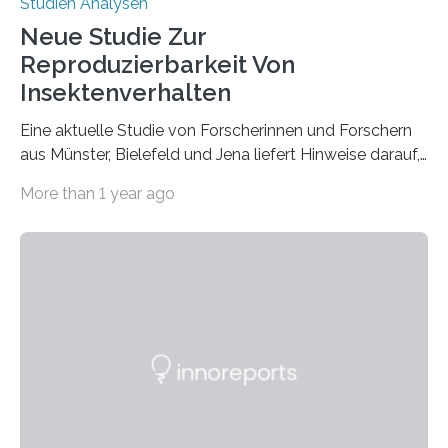
Studien Analysen
Neue Studie Zur
Reproduzierbarkeit Von
Insektenverhalten
Eine aktuelle Studie von Forscherinnen und Forschern
aus Münster, Bielefeld und Jena liefert Hinweise darauf,
dass sich auch manche Ergebnisse von
More than 1 year ago
Verhaltensexperimenten mit Insekten nicht vollständig
reproduzieren lassen. Bisher wurden mögliche
Reproduzierbarkeitsprobleme in diesem Kontext wenig
thematisiert. Wird ein Experiment unter ähnlichen
Bedingungen wiederholt, sollten gleiche Ergebnisse
herauskommen. Tatsächlich sieht die Realität oft
anders aus – Wissenschaftlerinnen und
Wissenschaftler sprechen von einer
„Reproduzierbarkeitskrise“, die unterschiedliche
Disziplinen betrifft. Eine aktuelle Studie eines
elfköpfigen Forschungsteams der Universitäten