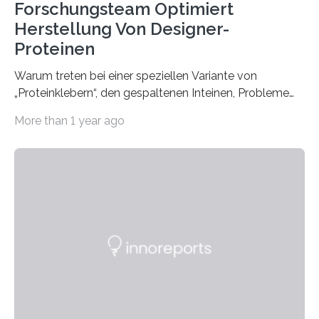
Forschungsteam Optimiert
Herstellung Von Designer-
Proteinen
Warum treten bei einer speziellen Variante von
„Proteinklebern“, den gespaltenen Inteinen, Probleme
auf, die ihre Einsatzmöglichkeiten zur Herstellung von
More than 1 year ago
Proteinen stark einschränken? Ein Team der Universität
Münster hat diese Frage jetzt beantwortet. Proteine
sind Bausteine des Lebens. Sie bestehen aus
gefalteten Peptidketten, die wiederum aus
aneinandergereihten Aminosäuren aufgebaut sind. Von
der Stabilisierung der Zellstruktur bis hin zur Katalyse
chemischer Reaktionen haben Proteine viele
Funktionen. Ihre Vielfalt wird durch Veränderungen, die
erst nach der Synthese der Peptidketten stattfinden,
noch gesteigert. Eine…