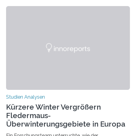
Beobachtung aus der Praxis. Die Verbindung von
Händigkeit und diesen Erkrankungen liegt
wahrscheinlich darin begründet, dass beide durch
Prozesse in der frühen Hirnentwicklung beeinflusst
werden. Verschiedene Studien untersuchten diesen
Zusammenhang für einzelne Erkrankungen und
konnten ihn mal belegen, mal nicht. Eine Meta-Analyse,
die ein internationales Forschungsteam aus Bochum,
Hamburg, Nimwegen und Athen durchgeführt hat,
zeigt, dass eine abweichende Händigkeit…
Studien Analysen
Kürzere Winter Vergrößern
Fledermaus-
Überwinterungsgebiete in Europa
Ein Forschungsteam untersuchte, wie der