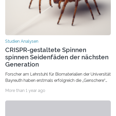
körperlichen Aktivitäten zählt auch das Laufen, das sich
wegen der einfachen Umsetzung großer Beliebtheit…
Studien Analysen
CRISPR-gestaltete Spinnen
spinnen Seidenfäden der nächsten
Generation
Forscher am Lehrstuhl für Biomaterialien der Universität
Bayreuth haben erstmals erfolgreich die „Genschere“
CRISPR-Cas9 bei Spinnen eingesetzt. Die Spinnen
More than 1 year ago
produzierten nach der Gen-Editierung rot
fluoreszierende Spinnenseide. Über ihre Ergebnisse
berichten die Forscher im Fachjournal Angewandte
Chemie. What for? Spinnenseide ist eine der