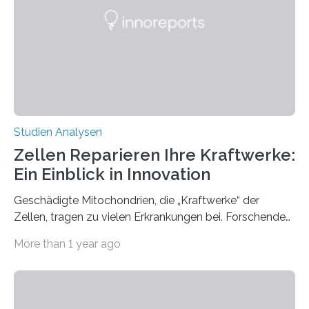
neun blütenreiche Flächen in Schutzgebieten mit neun
blütenreichen städtischen Brachflächen. “Es gibt viele
Naturschutzgebiete und -flächen. Bisher weiß man aber
relativ wenig darüber, wie…
Studien Analysen
Zellen Reparieren Ihre Kraftwerke:
Ein Einblick in Innovation
Geschädigte Mitochondrien, die „Kraftwerke“ der
Zellen, tragen zu vielen Erkrankungen bei. Forschende
der Heinrich-Heine-Universität Düsseldorf (HHU) und
More than 1 year ago
der Universität zu Köln um HHU-Medizinprofessor Dr.
David Pla-Martín beschreiben nun in der Fachzeitschrift
Science Advances, wie Zellen mit schadhaften
Mitochondrien ein spezielles Recyclingsystem