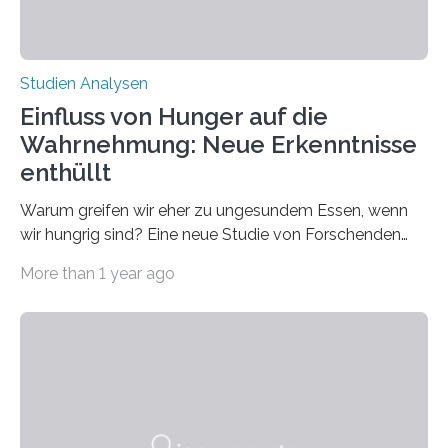
Münster, Bielefeld und Jena liefert…
Studien Analysen
Einfluss von Hunger auf die
Wahrnehmung: Neue Erkenntnisse
enthüllt
Warum greifen wir eher zu ungesundem Essen, wenn
wir hungrig sind? Eine neue Studie von Forschenden
der Universität Hamburg zeigt: Hunger beeinflusst nicht
More than 1 year ago
nur unsere Vorlieben, sondern auch, worauf wir bei
Lebensmitteln im entscheidenden Moment achten.
Informationen über Nährwert und Gesundheit treten bei
der Essenswahl in den Hintergrund. Mit leerem Magen
durch die Gänge eines Supermarktes schlendern und
abwägen: gesund und nahrhaft oder lieber ungesund,
dafür aber umso schmackhafter? Das kennt wohl jeder,