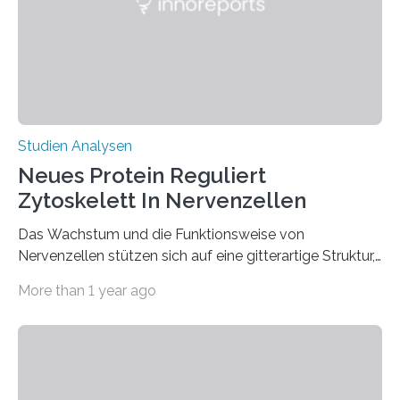
der regelmäßig vor den bunten Lebensmittelregalen
steht….
Studien Analysen
Neues Protein Reguliert
Zytoskelett In Nervenzellen
Das Wachstum und die Funktionsweise von
Nervenzellen stützen sich auf eine gitterartige Struktur,
das membranassoziierte periodische Skelett, kurz MPS.
More than 1 year ago
Wie die Organisation des MPS gesteuert wird, war
bisher nicht bekannt. Nun hat ein Team der Max-
Planck-Institute für medizinische Forschung sowie für
Multidisziplinäre Naturwissenschaften entdeckt, dass
die Organisation von der Konzentration des Proteins