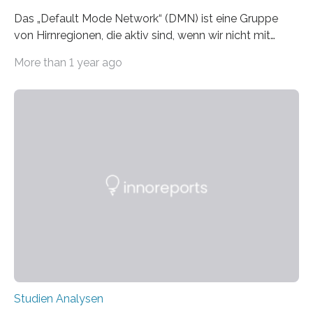
Das „Default Mode Network“ (DMN) ist eine Gruppe
von Hirnregionen, die aktiv sind, wenn wir nicht mit
unserer Umgebung interagieren – zum Beispiel beim
More than 1 year ago
Tagträumen. Beim Lösen von Aufgaben hingegen ist
dieses Netzwerk weniger aktiv. Jülicher Forscher:innen
haben die Struktur und Funktion dieses Netzwerks mit
Hilfe von Gewebeanalysen und modernen
bildgebenden Verfahren untersucht. Dabei konnten sie
mikrostrukturelle Unterschiede identifizieren, die
beeinflussen, wie das DMN mit anderen Hirnregionen
kommuniziert. Die Ergebnisse der Studie wurden im
Fachmagazin Nature Neuroscience veröffentlicht. Das
DMN…
Studien Analysen