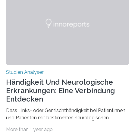
interessantesten Fasern im Bereich der
Materialwissenschaften: Insbesondere ihr Abseilfaden
ist enorm reißfest, dabei jedoch elastisch, leicht und
biologisch abbaubar. Wenn es gelingt, die Produktion
der Spinnenseide in vivo – im lebenden Tier – zu
beeinflussen und damit Einblicke…
Studien Analysen
Händigkeit Und Neurologische
Erkrankungen: Eine Verbindung
Entdecken
Dass Links- oder Gemischthändigkeit bei Patientinnen
und Patienten mit bestimmten neurologischen
Erkrankungen wie Autismus-Spektrum-Störungen
More than 1 year ago
auffällig häufig vorkommt, ist eine oft berichtete