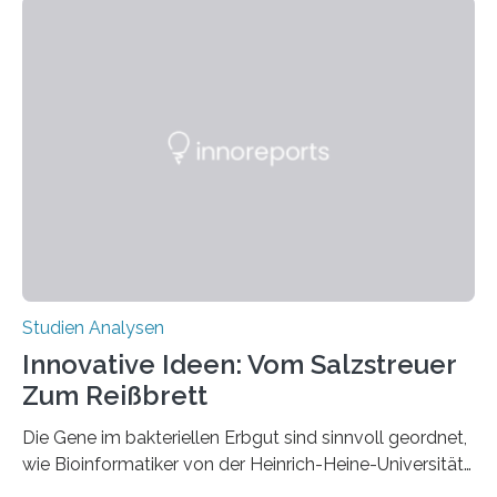
der Menschenaffen und dienen als Grundlage für
künftige genetische Studien. Die Ergebnisse wurden in
der Fachzeitschrift Nature veröffentlicht. Seit der ersten
Sequenzierung des menschlichen Genoms im Jahr
2001 gibt es Anstrengungen, auch Primatengenome zu
entschlüsseln, denn das Wissen könnte bei der
Rekonstruktion der Evolutionsgeschichte wie auch bei
der Erforschung…
Studien Analysen
Innovative Ideen: Vom Salzstreuer
Zum Reißbrett
Die Gene im bakteriellen Erbgut sind sinnvoll geordnet,
wie Bioinformatiker von der Heinrich-Heine-Universität
Düsseldorf (HHU) und der Universität im schwedischen