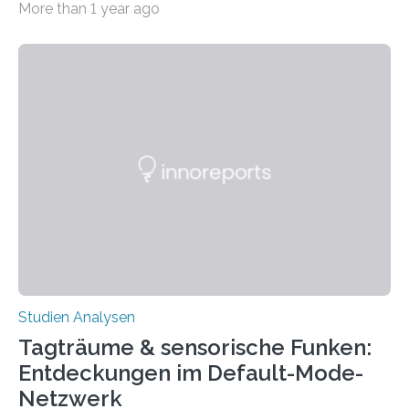
More than 1 year ago
Linköping festgestellt haben. In der renommierten
Fachzeitschrift Science beschreiben sie, dass die Gene
nach ihrer Funktion angeordnet sind: Werden sie bei
schnellerem Wachstum wichtiger, liegen sie nahe am
Startpunkt des Replikationsvorgangs. Ihre Position
bestimmt also, wie aktiv sie in Abhängigkeit von der
Wachstumsrate sind. Sind die Gene auf dem
Chromosom von Bakterien zufällig verteilt, wie mit
einem Salzstreuer? Mit dieser…
Studien Analysen
Tagträume & sensorische Funken:
Entdeckungen im Default-Mode-
Netzwerk