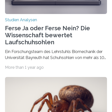
Studien Analysen
Ferse Ja oder Ferse Nein? Die
Wissenschaft bewertet
Laufschuhsohlen
Ein Forschungsteam des Lehrstuhls Biomechanik der
Universität Bayreuth hat Schuhsohlen von mehr als 100
Laufschuhen untersucht. Im Ergebnis waren über ein
More than 1 year ago
Drittel der Sohlen im Fersenbereich schlecht konstruiert
und tragen somit zum Verletzungsrisiko von
Läuferinnen und Läufern bei. Über ihre Ergebnisse
berichten die Forschenden im Fachjournal
Bioengineering. What for? Sport gehört zu einem
gesunden Lebensstil und beugt chronischen
Krankheiten vor. Zu den von der
Weltgesundheitsorganisation empfohlenen