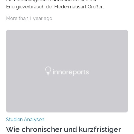
Energieverbrauch der Fledermausart Großer
Abendsegler von der Temperatur beeinflusst wird, und
More than 1 year ago
erstellte ein Modell, mit dem sich vorhersagen lässt, in
welchen geographischen Breiten sie den Winterschlaf
überleben und wie sich ihre Überwinterungsgebiete im
Laufe der Zeit verändern könnten. Es zeichnet die
Verschiebung der Überwinterungsgebiete in den letzten
50 Jahren exakt nach und sagt eine weitere
Ausdehnung nach Nordosten um bis zu 14 Prozent des
derzeitigen Verbreitungsgebiets bis zum Jahr 2100
voraus – bedingt durch kürzere…
Studien Analysen
Wie chronischer und kurzfristiger