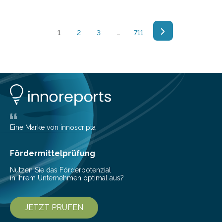
Herzrasen und Luftnot äußern oder sogar eine
dauerhafte Herzschwäche auslösen – mit erheblichen
Folgen für die Lebensperspektiven der Betroffenen. Die
1
2
3
…
711
Klinik für Kardiologie und Angiologie am BG
Universitätsklinikum Bergmannsheil baut ihre Expertise
in der Behandlung dieser Erkrankungen weiter aus: Zum
1. März 2025 hat sie einen eigenen Bereich etabliert, in
dem die qualifizierte Diagnostik und Therapie von…
Eine Marke von innoscripta
Fördermittelprüfung
Nutzen Sie das Förderpotenzial
in Ihrem Unternehmen optimal aus?
JETZT PRÜFEN