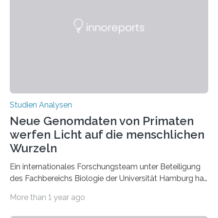
Paralemmin-1 bestimmt wird. Highlights:– In ihrer
Studie, die in Science Advances veröffentlicht wurde,
zeigen die Forscher*innen erstmals, dass das Protein
Paralemmin-1 das membranassoziierte periodische
Skelett MPS in Nervenzellen…
Studien Analysen
Neue Genomdaten von Primaten
werfen Licht auf die menschlichen
Wurzeln
Ein internationales Forschungsteam unter Beteiligung
des Fachbereichs Biologie der Universität Hamburg hat
die vollständigen Genome von sechs dem Menschen
More than 1 year ago
nah verwandten Primatenarten entschlüsselt. Die
Analysen ermöglichen tiefere Einblicke in die Evolution