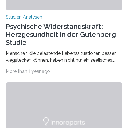
Studien Analysen
Psychische Widerstandskraft:
Herzgesundheit in der Gutenberg-
Studie
Menschen, die belastende Lebenssituationen besser
wegstecken können, haben nicht nur ein seelisches,
sondern auch ein körperliches Plus: Sie weisen seltener
More than 1 year ago
eine Herz-Kreislauf-Leiden auf und leben länger. Darauf
deutet eine aktuelle Auswertung der Gutenberg-
Gesundheitsstudie (GHS) mit über 12.000
Teilnehmenden hin. Die Studie wurde an der
Universitätsmedizin Mainz unter Beteiligung des
Deutschen Zentrums für Herz-Kreislauf-Forschung
(DZHK) durchgeführt und in der Zeitschrift Journal of
Psychosomatic Research veröffentlicht. Im Fokus