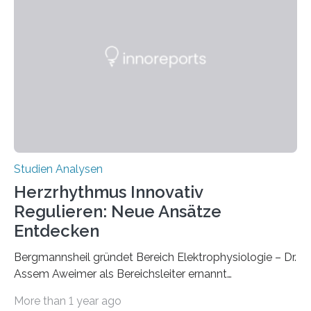
aktivieren, um beschädigtes genetisches Material zu
beseitigen. Ist das genetische Material von
Mitochondrien – die mitochondriale DNA oder kurz
mtDNA – geschädigt, können dadurch Krankheiten wie
Parkinson, Alzheimer, amyotrophe Lateralsklerose
(ALS), Herz-Kreislauf-Erkrankungen und Typ-2-
Diabetes entstehen. Überdies beschleunigt eine
solche…
Studien Analysen
Herzrhythmus Innovativ
Regulieren: Neue Ansätze
Entdecken
Bergmannsheil gründet Bereich Elektrophysiologie – Dr.
Assem Aweimer als Bereichsleiter ernannt
Herzrhythmusstörungen wie das Vorhofflimmern
More than 1 year ago
gehören zu den Volkskrankheiten. Sie können sich in