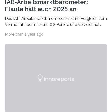
IAB-Arbeitsmarktbarometer:
Flaute hält auch 2025 an
Das IAB-Arbeitsmarktbarometer sinkt im Vergleich zum
Vormonat abermals um 0,3 Punkte und verzeichnet
damit den vierten Rückgang in Folge. Mit 99,2 Punkten
More than 1 year ago
steht der Frühindikator des Instituts für Arbeitsmarkt-
und Berufsforschung (IAB) im Dezember auf dem
niedrigsten Stand außerhalb der Corona-Pandemie.
Das European Labour Market Barometer fällt minimal
um 0,1 Punkte und liegt mit 98,9 Punkten ebenfalls im
pessimistischen Bereich. Die Komponente zur
Vorhersage der Arbeitslosigkeit in Deutschland steht
nach einem Minus von 0,2 Punkten inzwischen bei 97,6
Punkten. Damit…