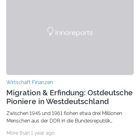
Zinssenkungen und unkonventionelle Instrumente wie
quantitative Lockerung – die Immobilienpreise und
Mieten in Deutschland beeinflussen. Durch die Analyse
von 35 Millionen Immobilienanzeigen aus den Jahren
2007 bis 2023 liefert die Studie neue Erkenntnisse
darüber, wie geldpolitische Entscheidungen
Veränderungen auf dem Wohnungsmarkt auslösen. Die
Ergebnisse werfen wichtige Fragen zur…
Wirtschaft Finanzen
Migration & Erfindung: Ostdeutsche
Pioniere in Westdeutschland
Zwischen 1945 und 1961 flohen etwa drei Millionen
Menschen aus der DDR in die Bundesrepublik
Deutschland – getrieben von politischer Unterdrückung
More than 1 year ago
und wirtschaftlicher Stagnation. Unter den