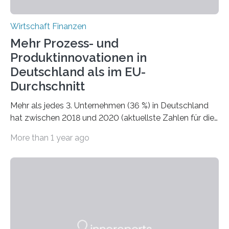
Wirtschaft Finanzen
Mehr Prozess- und
Produktinnovationen in
Deutschland als im EU-
Durchschnitt
Mehr als jedes 3. Unternehmen (36 %) in Deutschland
hat zwischen 2018 und 2020 (aktuellste Zahlen für die
EU-Länder) neue Produkte entwickelt, Neuerungen von
More than 1 year ago
Wettbewerbern imitiert oder eigene Produkte
weiterentwickelt. Mehr als jedes zweite Unternehmen
(56 %) führte Prozessinnovationen ein – unter den
mittelgroßen Unternehmen (50-249 Mitarbeiterinnen
und Mitarbeiter) waren es zwei von drei. Im Vergleich
zum EU-Durchschnitt liegen damit die Unternehmen in
Deutschland über dem EU-Durchschnitt. Mehr als jedes
3. Unternehmen (36 %) in Deutschland hat zwischen