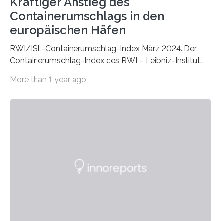
Kräftiger Anstieg des
Containerumschlags in den
europäischen Häfen
RWI/ISL-Containerumschlag-Index März 2024. Der
Containerumschlag-Index des RWI – Leibniz-Institut
für Wirtschaftsforschung und des Instituts für
More than 1 year ago
Seeverkehrswirtschaft und Logistik (ISL) ist nach der
aktuellen Schnellschätzung im März auf
saisonbereinigt 129,3 Punkte gegenüber dem Vormonat
gestiegen. In den europäischen Häfen erhöhte sich der
Containerumschlag um über 10 Prozent gegenüber
dem Vormonat. In vielen anderen Weltregionen
stagnierte er lediglich. Das Wichtigste in Kürze: Der
Containerumschlag-Index des RWI – Leibniz-Institut
für Wirtschaftsforschung und des Instituts für
Seeverkehrswirtschaft und Logistik (ISL) ist
saisonbereinigt im März…