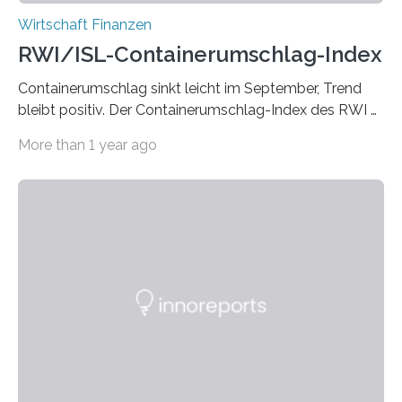
Wirtschaft Finanzen
RWI/ISL-Containerumschlag-Index
Containerumschlag sinkt leicht im September, Trend
bleibt positiv. Der Containerumschlag-Index des RWI –
Leibniz-Institut für Wirtschaftsforschung und des
More than 1 year ago
Instituts für Seeverkehrswirtschaft und Logistik (ISL) ist
nach der aktuellen Schnellschätzung im September
leicht auf saisonbereinigt 134,0 Punkte gegenüber dem
Vormonat zurückgegangen. Insbesondere in den
chinesischen und europäischen Häfen ist der
Containerumschlag gesunken. In den übrigen
Weltregionen verharrt er in etwa auf dem Niveau des
Vormonats. Im Trend ist der Containerumschlag
dennoch weiterhin aufwärtsgerichtet. Das Wichtigste in
Kürze: Der Containerumschlag-Index des RWI…