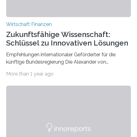
Wirtschaft Finanzen
Zukunftsfähige Wissenschaft:
Schlüssel zu Innovativen Lösungen
Empfehlungen internationaler Geförderter für die
künftige Bundesregierung Die Alexander von
Humboldt-Stiftung hat sich in ihrem Netzwerk
More than 1 year ago
umgehört: Was wünschen sich internationale
Forschende von der neuen Regierung in puncto
wissenschaftlichem Austausch und Forschung in
Deutschland? Welche Potenziale sehen sie? Und was
sollte angepackt werden? Die Forderung nach weiterer
Unterstützung des wissenschaftlichen Austauschs
steht bei vielen ganz oben auf der Agenda.
„Transnationale Zusammenarbeit ist ein Schlüssel zum
Erfolg in der Wissenschaft. Solche Projekte sind eine