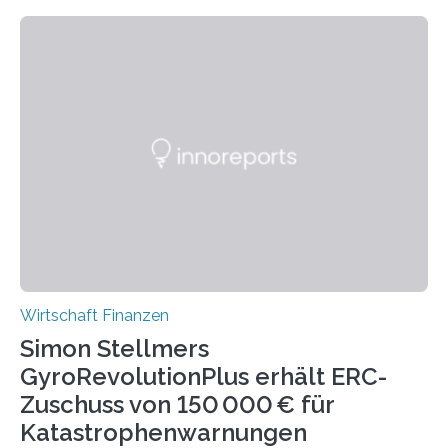
Geflüchteten befanden sich viele Fachkräfte, darunter
Erfinder*innen und Wissenschaftler*innen, deren
Migration und Beiträge zur Innovation im Mittelpunkt
dieser Studie stehen. Die Untersuchung „Migration und
Innovation: Der Einfluss ostdeutscher Erfinder auf die
technologische Entwicklung der Bundesrepublik“,
durchgeführt von Max Deter, Antonin Bergeaud, Maria
Greve und Michael Wyrwich, analysiert, wie Migration
Innovation prägt. In der Studie werden über 700.000
Patente ausgewertet….
Wirtschaft Finanzen
Simon Stellmers
GyroRevolutionPlus erhält ERC-
Zuschuss von 150 000 € für
Katastrophenwarnungen