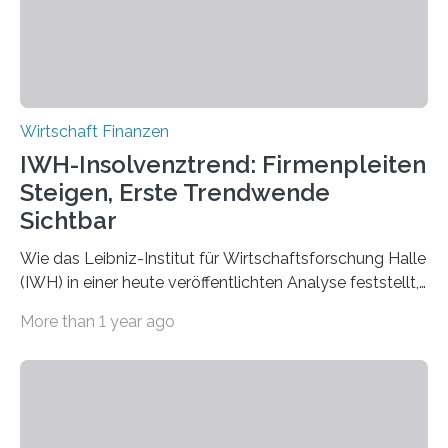
Bereicherung für alle Beteiligten und garantieren einen…
Wirtschaft Finanzen
IWH-Insolvenztrend: Firmenpleiten
Steigen, Erste Trendwende
Sichtbar
Wie das Leibniz-Institut für Wirtschaftsforschung Halle
(IWH) in einer heute veröffentlichten Analyse feststellt,
steigt die Zahl der Insolvenzen von Personen- und
More than 1 year ago
Kapitalgesellschaften in Deutschland im Februar
nochmals an. Die Frühindikatoren zeigen jedoch, dass
die jahrelange Phase steigender Insolvenzzahlen
vorerst beendet sein könnte. Die Zahl der Insolvenzen
von Personen- und Kapitalgesellschaften in