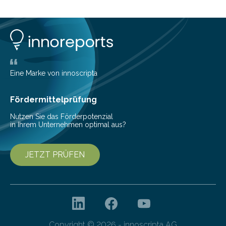
werden, die nicht veränderbar sind. „Stellen Sie sich vor,
Sie kaufen sich eine angeblich nachhaltig hergestellte
Küche“, erklärt Projektkoordinator Prof. Dr. Stefan Lier.
„Woher wissen Sie, dass beispielsweise das Holz
tatsächlich aus nachhaltig zertifizierter Forstwirtschaft
stammt?“…
Eine Marke von innoscripta
Fördermittelprüfung
Nutzen Sie das Förderpotenzial
in Ihrem Unternehmen optimal aus?
JETZT PRÜFEN
Copyright © 2026 - innoscripta AG