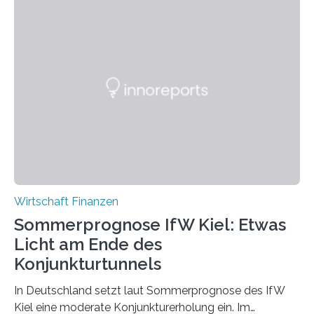
129,9 Punkte gegenüber dem Vormonat gestiegen.
Dazu hat vor allem der Anstieg des
Containerumschlags in den europäischen Häfen
beigetragen. Das Wichtigste in Kürze: • Der
Containerumschlag-Index des RWI – Leibniz-Institut
für Wirtschaftsforschung und des Instituts für
Seeverkehrswirtschaft und Logistik (ISL) ist
saisonbereinigt im Mai auf 129,9 Punkte gegenüber
129,1 Punkte (revidiert) im Vormonat gestiegen….
Wirtschaft Finanzen
Sommerprognose IfW Kiel: Etwas
Licht am Ende des
Konjunkturtunnels
In Deutschland setzt laut Sommerprognose des IfW
Kiel eine moderate Konjunkturerholung ein. Im