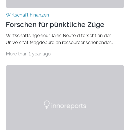
Wirtschaft Finanzen
Forschen für pünktliche Züge
Wirtschaftsingenieur Janis Neufeld forscht an der
Universität Magdeburg an ressourcenschonender
Optimierung von komplexen Prozessen in der
More than 1 year ago
Produktion und im Schienenverkehr. Der
Wirtschaftsingenieur Prof. Dr. Janis Sebastian Neufeld
wurde auf den Lehrstuhl BWL, insb. Operations
Management der Otto-von-Guericke-Universität
Magdeburg berufen. Mit Beginn des Wintersemesters
2024/25 wird er an der Fakultät für
Wirtschaftswissenschaft den Forschungsschwerpunkt
Operations Management mit Hilfe mathematischer
Modelle weiterentwickeln und in diesem Bereich lehren
und forschen. Der Wirtschaftsingenieur ist Experte für
die ressourcenschonende und praxisnahe Optimierung