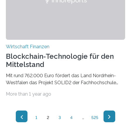
2018 und…
Wirtschaft Finanzen
Blockchain-Technologie für den
Mittelstand
Mit rund 762.000 Euro fördert das Land Nordrhein-
Westfalen das Projekt SOLID2 der Fachhochschule
Südwestfalen. Das Ziel des Vorhabens ist es, die
More than 1 year ago
Blockchain-Technologie industriellen kleinen und
mittleren Unternehmen und zugehörigen
Geschäftspartnern für ihr Lieferketten-Management zu
erschließen. Mit der Blockchain-Technologie können
1
2
3
4
…
525
Informationen in einer Lieferkette weitergegeben