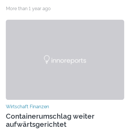
laufenden Jahr dürfte die Wirtschaftsleistung um 0,2
More than 1 year ago
Prozent zulegen (Frühjahrsprognose: 0,1 Prozent).
Getragen wird die Erholung vor allem von den wieder
anziehenden Exporten und dem Konsum. Eine hohe
konjunkturelle Dynamik zeichnet sich jedoch nicht ab.
Für 2025 rechnet das IfW Kiel mit einem Anstieg der
Wirtschaftsleistung von 1,1 Prozent (Frühjahrsprognose:
1,2 Prozent). Die Inflationsrate dürfte sich bei etwa 2
Prozent einpendeln, der Arbeitsmarkt zeigt sich
weitgehend robust….
Wirtschaft Finanzen
Containerumschlag weiter
aufwärtsgerichtet