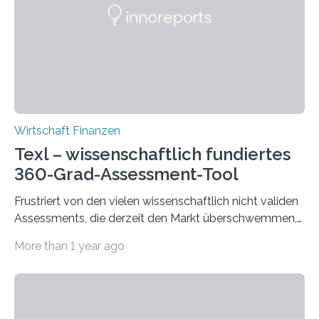
Privatwirtschaft. Unternehmensbestand in Deutschland
(Anzahl und Anteil) Copyright: IfM Bonn Sie
erwirtschafteten…
Wirtschaft Finanzen
Texl – wissenschaftlich fundiertes
360-Grad-Assessment-Tool
Frustriert von den vielen wissenschaftlich nicht validen
Assessments, die derzeit den Markt überschwemmen,
hat eine Gruppe von Wissenschaftler*innen, u. a. von
More than 1 year ago
der KLU (Kühne Logistics University), der University of
Exeter, INSEAD, der Duke University, der University of
Michigan und der Rotterdam School of Management,
sich entschieden, das Problem selbst in die Hand zu