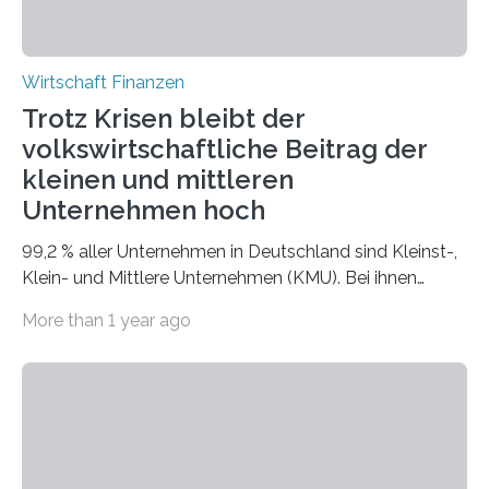
von Produktionsprozessen und…
Wirtschaft Finanzen
Trotz Krisen bleibt der
volkswirtschaftliche Beitrag der
kleinen und mittleren
Unternehmen hoch
99,2 % aller Unternehmen in Deutschland sind Kleinst-,
Klein- und Mittlere Unternehmen (KMU). Bei ihnen
arbeitet mehr als die Hälfte aller abhängig
More than 1 year ago
Beschäftigen (19 Millionen). Insgesamt steuern diese
Unternehmen über 55 % zur gesamten
Nettowertschöpfung der deutschen Wirtschaft bei.
Mehr als 3,4 Millionen Unternehmen in Deutschland
zählen gemäß der KMU-Definition der Europäischen
Kommission zu den kleinen und mittleren Unternehmen
(KMU), das sind über 99 % aller Unternehmen der