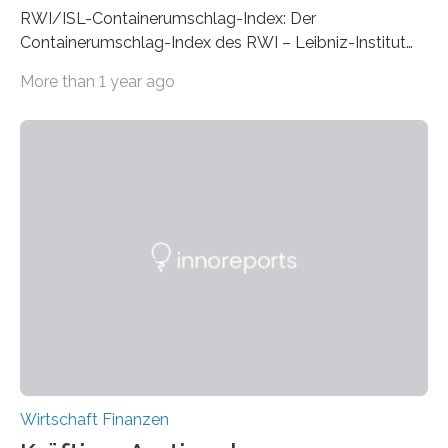
RWI/ISL-Containerumschlag-Index: Der
Containerumschlag-Index des RWI – Leibniz-Institut
für Wirtschaftsforschung und des Instituts für
More than 1 year ago
Seeverkehrswirtschaft und Logistik (ISL) ist nach der
aktuellen Schnellschätzung im April auf saisonbereinigt
128,8 Punkte gegenüber dem Vormonat leicht
gestiegen. In den europäischen Häfen ist der
Containerumschlag um knapp 8 Prozent gegenüber
dem Vormonat gesunken. Damit hat er einen Großteil
des kräftigen Anstiegs im Vormonat wieder verloren.
Das Wichtigste in Kürze: • Der Containerumschlag-
Index des RWI – Leibniz-Institut für
Wirtschaftsforschung und des Instituts für
Seeverkehrswirtschaft und Logistik…
Wirtschaft Finanzen