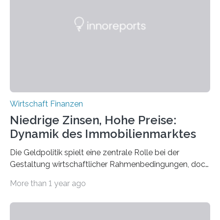
Deutschland liegt laut IWH-Insolvenztrend im Februar
bei 1.436 (vgl. Abbildung 1). Das sind 7% mehr als im
Januar und 20% mehr als im Februar 2024. Der aktuelle
Wert liegt…
Wirtschaft Finanzen
Niedrige Zinsen, Hohe Preise:
Dynamik des Immobilienmarktes
Die Geldpolitik spielt eine zentrale Rolle bei der
Gestaltung wirtschaftlicher Rahmenbedingungen, doch
ihr Einfluss auf den Wohnungsmarkt wird oft
More than 1 year ago
übersehen. Eine aktuelle Studie von Martin
Groiss und Nicolas Syrichas untersucht, wie
Maßnahmen der Zentralbanken – insbesondere