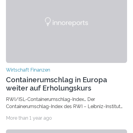
nehmen. Sie haben eine kostenlose und
evidenzbasierte 360-Grad-Asessmentplattform
entwickelt. Mit ‚Texl.org‘ kann jedermann in weniger als
fünf Minuten wissenschaftlich fundierte Umfragen für
eigene 360-Grad-Feedback Umfragen erstellen. Beim…
Wirtschaft Finanzen
Containerumschlag in Europa
weiter auf Erholungskurs
RWI/ISL-Containerumschlag-Index… Der
Containerumschlag-Index des RWI – Leibniz-Institut
für Wirtschaftsforschung und des Instituts für
More than 1 year ago
Seeverkehrswirtschaft und Logistik (ISL) ist nach der
aktuellen Schnellschätzung im Mai auf saisonbereinigt