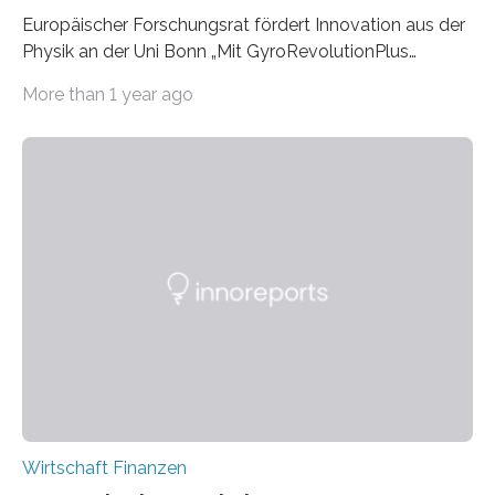
Europäischer Forschungsrat fördert Innovation aus der
Physik an der Uni Bonn „Mit GyroRevolutionPlus
verbessern wir die Messgenauigkeit von
More than 1 year ago
Ringlaserkreiseln, sogenannten Gyroskopen, mit denen
wir langsame und tiefliegende Erdrotationen oder auch
feinste Bewegungen von Bauwerken messen können“,
erklärt Professor Simon Stellmer vom Physikalischen
Institut. Diese haarscharfen Präzisionsmessgeräte
zeichnen Veränderungen der Erdbewegungen auf und
können somit in der Praxis für eine verbesserte
Vorhersage von Naturkatastrophen, wie Erdbeben oder
Erdrutsche, eingesetzt werden. „Ebenso können wir
durch die Verkleinerung der Gyroskope die Stabilität
von…
Wirtschaft Finanzen