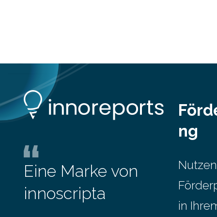
"moderne Variante von
Sklavenarbeit"? Viele Call Center-
Agents erledigen monotone
Tätigkeiten
mit immer gleichen Telefonauskünften,
Bestellannahmen oder
Ticketreservierungen. Bei
Gesprächsdauern von durchschnittlich
nicht
Förd
mehr als zw
ng
Nutzen
Eine Marke von
Förder
innoscripta
in Ihr