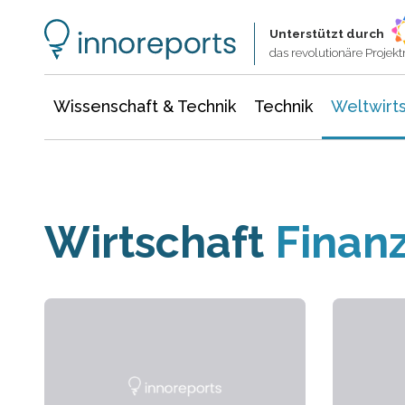
Wissenschaft & Technik
Informationstechnologie
Energie & Elektrotechnik
Unterstützt durch
das revolutionäre Proje
Wissenschaft & Technik
Technik
Weltwirts
Wirtschaft
Finan