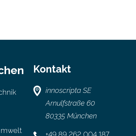
Kontakt
schen
innoscripta SE
chnik
Arnulfstraße 60
80335 München
Umwelt
+49 89 262 004 187