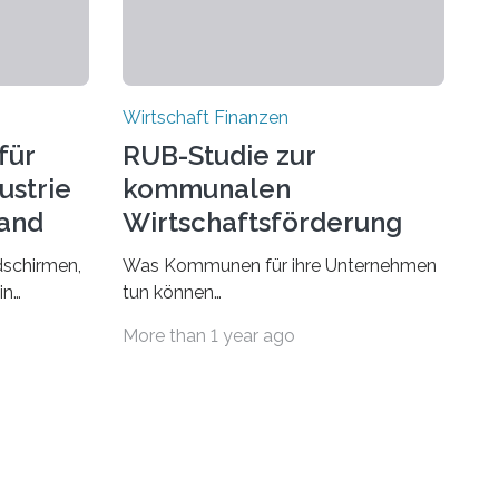
Wirtschaft Finanzen
für
RUB-Studie zur
ustrie
kommunalen
land
Wirtschaftsförderung
n
dschirmen,
Was Kommunen für ihre Unternehmen
in
tun können
esetzt
RUB-Studie untersucht kommunale
More than 1 year ago
n Fernost
Wirtschaftsförderung
Das
Was zählt, ist der Gesamtstandort Die
Verbesserung von Einzelfaktoren
 Industrie
macht noch keinen guten
l:
Wirtschaftsstandort aus – es braucht
nsstandort
die Förderung aller Standortfaktoren,