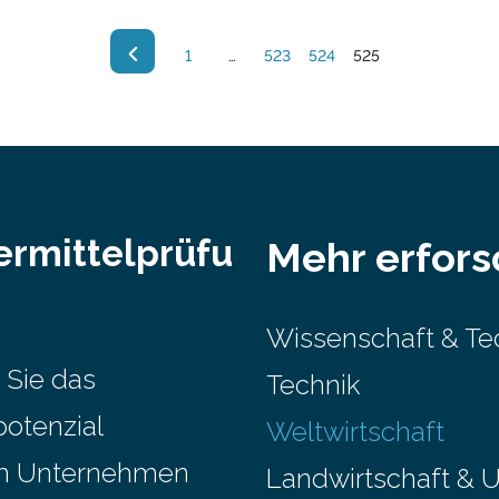
1
…
523
524
525
ermittelprüfu
Mehr erfor
Wissenschaft & Te
 Sie das
Technik
potenzial
Weltwirtschaft
em Unternehmen
Landwirtschaft & 