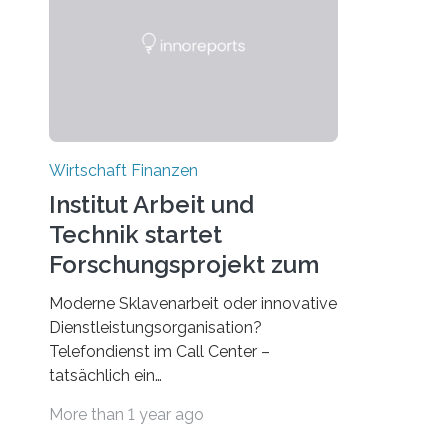
752-56-2
Kreislaufw
Kurzfassung:
"Mieten" o
Lux, Marc-Oliver,
"Leasen".
Müller, Klaus: Beteiligungskapital als
Möglichkeit der Gründungsfinanzierung
im H
Wirtschaft Finanzen
Institut Arbeit und
Technik startet
Forschungsprojekt zum
Personalmanagement
Moderne Sklavenarbeit oder innovative
im Call Center
Dienstleistungsorganisation?
Telefondienst im Call Center –
tatsächlich ein
Zukunftsjob mit modernster Technik
More than 1 year ago
und hoher Serviceorientierung,
innovativ und modern – oder eher eine