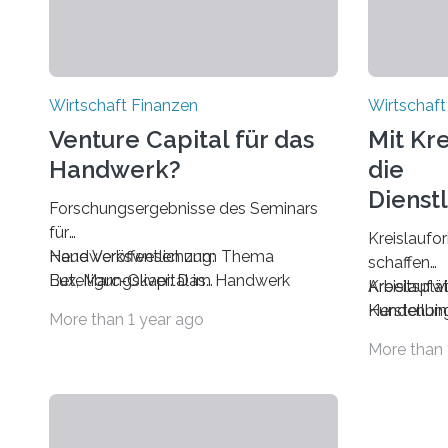
Wirtschaft Finanzen
Wirtschaft
Venture Capital für das
Mit Kre
Handwerk?
die
Dienst
Forschungsergebnisse des Seminars
aft
für
Kreislaufor
Handwerkswesen zum Thema
Neue Veröffentlichung:
schaffen
Beteiligungskapital im Handwerk
Lux, Marc-Oliver: Das
Arbeitsplä
Kreislaufwi
Beteiligungskapital im Spektrum der
Kundenbin
Herstellun
More than 1 year ago
Gründungsfinanzierung
"Kreislauf
Produktes 
More than 
im Handwerk
Wolfsburg
Entsorgung
Göttinger Handwerkswirtschaftliche
Pionieren l
Überlegun
Studien, Band 62, 267 Seiten,
einen Nutz
Duderstadt 2000, 51,- DM, ISBN 3-932
Produkt. E