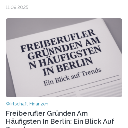
zeigt die aktuelle BVK-Strukturanalyse 2025, die Prof.
11.09.2025
Dr. Matthias Beenken und Prof. Dr. Lukas Linnenbrink
von der Fachhochschule Dortmund im Auftrag des
Bundesverbands Deutscher Versicherungskaufleute e.V.
durchgeführt haben. Die Studie basiert auf den
Antworten von 1.440 selbstständigen
Versicherungsvertreter*innen und -makler*innen. Ein
Ergebnis: Deutlich mehr als die Hälfte der Befragten ist
über 50 Jahre alt und wird in den nächsten Jahren eine
Nachfolgeregelung benötigen. Aber nur ein Drittel hat
bereits Regelungen…
Wirtschaft Finanzen
Freiberufler Gründen Am
Häufigsten In Berlin: Ein Blick Auf