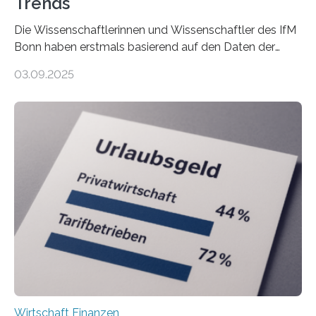
Trends
Die Wissenschaftlerinnen und Wissenschaftler des IfM
Bonn haben erstmals basierend auf den Daten der
Finanzamtsbezirke ein Ranking der Städte und
03.09.2025
Landkreise mit den meisten Gründungen von
Freiberuflerinnen und Freiberufler erstellt. Spitzenreiter
ist demnach Berlin. Betrachtet man nur die Gründungen
der Freiberuflerinnen, so liegt Leipzig an der Spitze. In
Berlin starteten in 2024 die meisten Personen in eine
eigene freiberufliche Existenz, dahinter folgten die
Städte Hamburg, München und Köln. Betrachtet man
hingegen die Existenzgründungsintensität – die Anzahl
der freiberuflichen Gründungen je…
Wirtschaft Finanzen