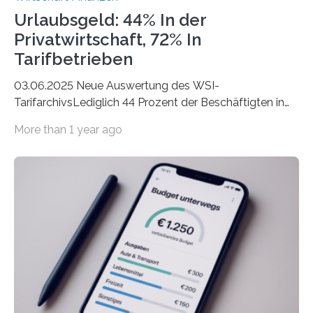
Urlaubsgeld: 44% In der
Privatwirtschaft, 72% In
Tarifbetrieben
03.06.2025 Neue Auswertung des WSI-
TarifarchivsLediglich 44 Prozent der Beschäftigten in
der Privatwirtschaft erhalten Urlaubsgeld – in
More than 1 year ago
tarifgebundenen Betrieben ist der Anteil mit 72 Prozent
deutlich höherIn den letzten Jahren sind Reisen und
Unterkünfte fast überall deutlich teurer geworden. Für
viele Beschäftigte ist deshalb das zumeist im Juni oder
Juli ausgezahlte Urlaubsgeld ein wichtiger Faktor, um
sich den wohlverdienten Jahresurlaub leisten zu
können. Allerdings erhält mit 44 Prozent noch nicht
einmal die Hälfte aller Beschäftigten in der
Privatwirtschaft Urlaubsgeld. Zu diesem…