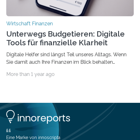
Wirtschaft Finanzen
Unterwegs Budgetieren: Digitale
Tools für finanzielle Klarheit
Digitale Helfer sind längst Teil unseres Alltags. Wenn
Sie damit auch Ihre Finanzen im Blick behalten
möchten, gibt es eine Vielzahl an smarten Lösungen,
More than 1 year ago
die genau das ermöglichen: Sie helfen Ihnen, Ausgaben
zu kontrollieren, Sparziele zu erreichen oder besser zu
planen. Der folgende Überblick richtet sich daher
insbesondere an jene, die sich für digitale Finanz-
Lösungen interessieren. 1. Multibanking-Tools: Alle
Konten auf einen Blick Viele Banken bieten bereits in
ihrem Online-Banking eine Multibanking-Funktion an,
mit der sich Konten bei anderen Banken…
Eine Marke von innoscripta