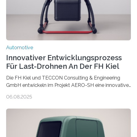
Rohstahl sogar das zehnfache. Forschende des
Fraunhofer-Instituts für Gießerei-, Composite- und
Verarbeitungstechnik IGCV wollen…
Automotive
Innovativer Entwicklungsprozess
Für Last-Drohnen An Der FH Kiel
Die FH Kiel und TECCON Consulting & Engineering
GmbH entwickeln im Projekt AERO-SH eine innovative,
flexible Entwicklungsplattform für Lastdrohnen mit bis
06.08.2025
zu 100 kg Nutzlast. Ein softwarebasierter,
simulationsgestützter Prozess und neue
Leichtbaukonzepte ermöglichen maßgeschneiderte,
energieeffiziente Drohnen für die maritime und
logistische Branche. Ziel ist es, Entwicklungskosten zu
senken und den Technologietransfer in eine nachhaltige