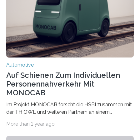
Luftlogistik zu fördern. Das Bundesministerium für
Forschung, Technologie und Raumfahrt fördert das
Transferprojekt mit einer Laufzeit von drei Jahren mit
660.000 Euro. Forschende der FH Kiel…
Automotive
Auf Schienen Zum Individuellen
Personennahverkehr Mit
MONOCAB
Im Projekt MONOCAB forscht die HSBI zusammen mit
der TH OWL und weiteren Partnern an einem
Einschienenfahrzeug, das künftig auf vorhandenen
More than 1 year ago
stillgelegten Gleisen den Individualverkehr im
ländlichen Raum klimaschonend ergänzen könnte. Die