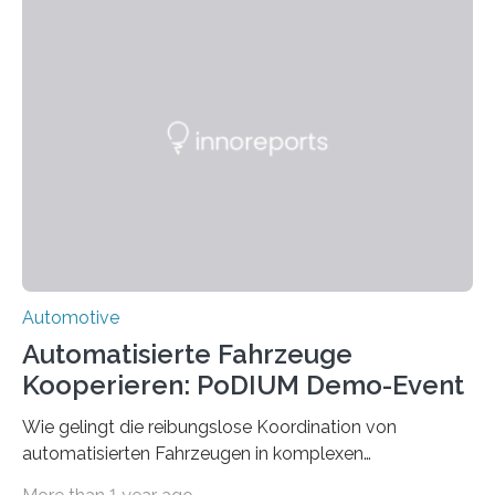
HSBI hat maßgeblich das Fahrwerk entwickelt und
arbeitet nun am Rahmen, der Kabine und an der
Umsetzvorrichtung für den Spurwechsel. Bielefeld
(hsbi). Es gibt viele Ideen für neue Mobilität. MONOCAB
nutzt mit kleinen, leichten und autonomen
Schienenfahrzeugen die vorhandene Infrastruktur
stillgelegter eingleisiger Eisenbahnstrecken im
ländlichen Raum – auf…
Automotive
Automatisierte Fahrzeuge
Kooperieren: PoDIUM Demo-Event
Wie gelingt die reibungslose Koordination von
automatisierten Fahrzeugen in komplexen
Verkehrssituationen? Das zeigte das Demo-Event zum