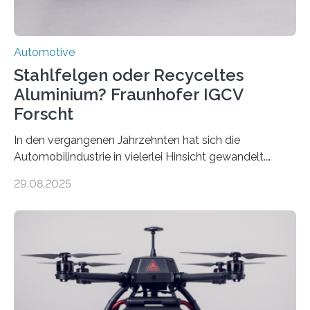
Automotive
Stahlfelgen oder Recyceltes
Aluminium? Fraunhofer IGCV
Forscht
In den vergangenen Jahrzehnten hat sich die
Automobilindustrie in vielerlei Hinsicht gewandelt.
Während Stahlfelgen lange Zeit als Standard galten,
29.08.2025
hat Aluminium aufgrund seiner Leichtigkeit und
Korrosionsbeständigkeit seit den 1990er Jahren die
Oberhand gewonnen. Leichtmetallfelgen bringen
jedoch nicht nur Vorteile mit sich. Sie werfen inzwischen
auch grundlegende Fragen betreffend Nachhaltigkeit
und Ressourcennutzung auf. Insbesondere die
Herstellung von Aluminium ist sehr energieintensiv und
verursacht erhebliche CO2-Emissionen, verglichen mit