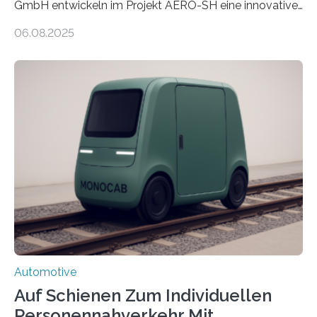
GmbH entwickeln im Projekt AERO-SH eine innovative,
flexible Entwicklungsplattform für Lastdrohnen mit bis
06.08.2025
zu 100 kg Nutzlast. Ein softwarebasierter,
simulationsgestützter Prozess und neue
Leichtbaukonzepte ermöglichen maßgeschneiderte,
energieeffiziente Drohnen für die maritime und
logistische Branche. Ziel ist es, Entwicklungskosten zu
senken und den Technologietransfer in eine nachhaltige
Luftlogistik zu fördern. Das Bundesministerium für
Forschung, Technologie und Raumfahrt fördert das
Transferprojekt mit einer Laufzeit von drei Jahren mit
660.000 Euro. Forschende der FH Kiel…
Automotive
Auf Schienen Zum Individuellen
Personennahverkehr Mit