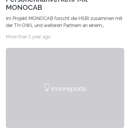
MONOCAB
Im Projekt MONOCAB forscht die HSBI zusammen mit
der TH OWL und weiteren Partnern an einem
Einschienenfahrzeug, das künftig auf vorhandenen
More than 1 year ago
stillgelegten Gleisen den Individualverkehr im
ländlichen Raum klimaschonend ergänzen könnte. Die
HSBI hat maßgeblich das Fahrwerk entwickelt und
arbeitet nun am Rahmen, der Kabine und an der
Umsetzvorrichtung für den Spurwechsel. Bielefeld
(hsbi). Es gibt viele Ideen für neue Mobilität. MONOCAB
nutzt mit kleinen, leichten und autonomen
Schienenfahrzeugen die vorhandene Infrastruktur
stillgelegter eingleisiger Eisenbahnstrecken im
ländlichen Raum – auf…