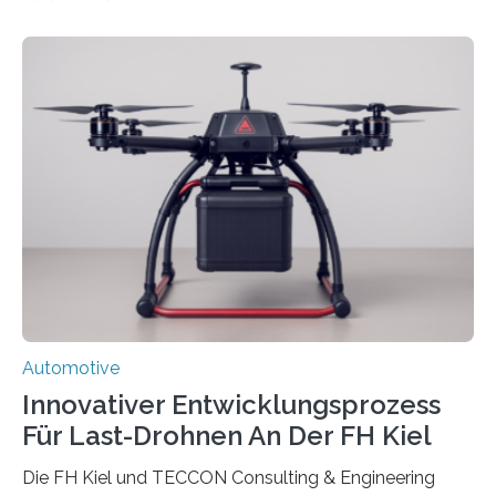
hat Aluminium aufgrund seiner Leichtigkeit und
Korrosionsbeständigkeit seit den 1990er Jahren die
Oberhand gewonnen. Leichtmetallfelgen bringen
jedoch nicht nur Vorteile mit sich. Sie werfen inzwischen
auch grundlegende Fragen betreffend Nachhaltigkeit
und Ressourcennutzung auf. Insbesondere die
Herstellung von Aluminium ist sehr energieintensiv und
verursacht erhebliche CO2-Emissionen, verglichen mit
Rohstahl sogar das zehnfache. Forschende des
Fraunhofer-Instituts für Gießerei-, Composite- und
Verarbeitungstechnik IGCV wollen…
Automotive
Innovativer Entwicklungsprozess
Für Last-Drohnen An Der FH Kiel
Die FH Kiel und TECCON Consulting & Engineering