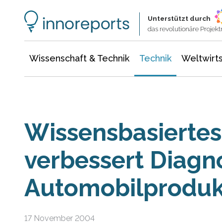
Wissenschaft & Technik
Informationstechnologie
Energie & Elektrotechnik
Unterstützt durch
das revolutionäre Proje
Wissenschaft & Technik
Technik
Weltwirts
Wissensbasierte
verbessert Diagno
Automobilproduk
17 November 2004