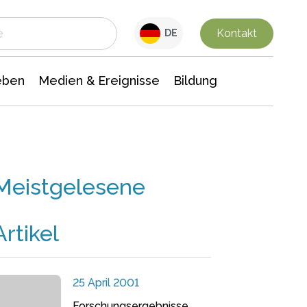
 Leben
Medien & Ereignisse
Interdisziplinäre Forschung
Veranstaltungsnachrichten
n Chemie
Gesellschaftswissenschaften
Kontakt
DE
eben
Medien & Ereignisse
Bildung
Meistgelesene
Artikel
25 April 2001
Forschungsergebnisse