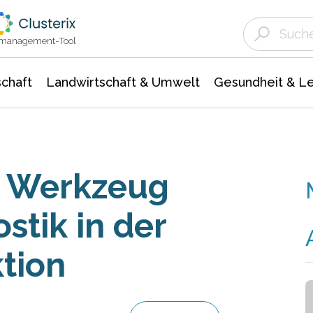
Landwirtschaft & Umwelt
Gesundheit &
Agrar- Forstwissenschaften
Unternehmensmeldungen
Biowissenschafte
Ökologie Umwelt- Naturschutz
ktmanagement-Tool
chaft
Landwirtschaft & Umwelt
Gesundheit & L
s Werkzeug
stik in der
tion