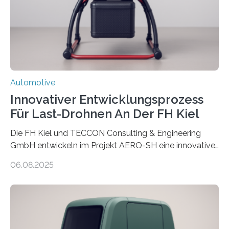
verursacht erhebliche CO2-Emissionen, verglichen mit
Rohstahl sogar das zehnfache. Forschende des
Fraunhofer-Instituts für Gießerei-, Composite- und
Verarbeitungstechnik IGCV wollen…
Automotive
Innovativer Entwicklungsprozess
Für Last-Drohnen An Der FH Kiel
Die FH Kiel und TECCON Consulting & Engineering
GmbH entwickeln im Projekt AERO-SH eine innovative,
flexible Entwicklungsplattform für Lastdrohnen mit bis
06.08.2025
zu 100 kg Nutzlast. Ein softwarebasierter,
simulationsgestützter Prozess und neue
Leichtbaukonzepte ermöglichen maßgeschneiderte,
energieeffiziente Drohnen für die maritime und
logistische Branche. Ziel ist es, Entwicklungskosten zu