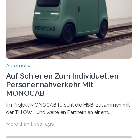
senken und den Technologietransfer in eine nachhaltige
Luftlogistik zu fördern. Das Bundesministerium für
Forschung, Technologie und Raumfahrt fördert das
Transferprojekt mit einer Laufzeit von drei Jahren mit
660.000 Euro. Forschende der FH Kiel…
Automotive
Auf Schienen Zum Individuellen
Personennahverkehr Mit
MONOCAB
Im Projekt MONOCAB forscht die HSBI zusammen mit
der TH OWL und weiteren Partnern an einem
Einschienenfahrzeug, das künftig auf vorhandenen
More than 1 year ago
stillgelegten Gleisen den Individualverkehr im
ländlichen Raum klimaschonend ergänzen könnte. Die