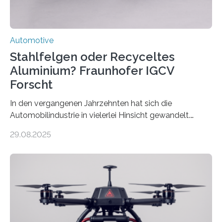
Automotive
Stahlfelgen oder Recyceltes
Aluminium? Fraunhofer IGCV
Forscht
In den vergangenen Jahrzehnten hat sich die
Automobilindustrie in vielerlei Hinsicht gewandelt.
Während Stahlfelgen lange Zeit als Standard galten,
29.08.2025
hat Aluminium aufgrund seiner Leichtigkeit und
Korrosionsbeständigkeit seit den 1990er Jahren die
Oberhand gewonnen. Leichtmetallfelgen bringen
jedoch nicht nur Vorteile mit sich. Sie werfen inzwischen
auch grundlegende Fragen betreffend Nachhaltigkeit
und Ressourcennutzung auf. Insbesondere die
Herstellung von Aluminium ist sehr energieintensiv und