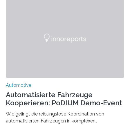
HSBI hat maßgeblich das Fahrwerk entwickelt und
arbeitet nun am Rahmen, der Kabine und an der
Umsetzvorrichtung für den Spurwechsel. Bielefeld
(hsbi). Es gibt viele Ideen für neue Mobilität. MONOCAB
nutzt mit kleinen, leichten und autonomen
Schienenfahrzeugen die vorhandene Infrastruktur
stillgelegter eingleisiger Eisenbahnstrecken im
ländlichen Raum – auf…
Automotive
Automatisierte Fahrzeuge
Kooperieren: PoDIUM Demo-Event
Wie gelingt die reibungslose Koordination von
automatisierten Fahrzeugen in komplexen
Verkehrssituationen? Das zeigte das Demo-Event zum