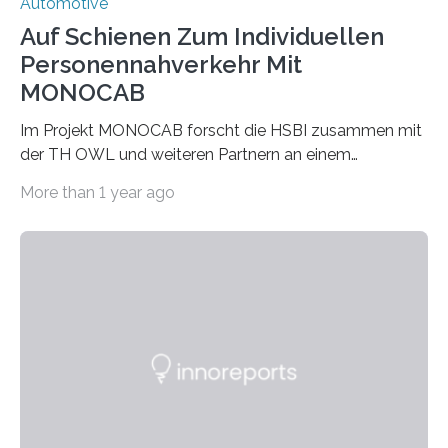
Automotive
Auf Schienen Zum Individuellen
Personennahverkehr Mit
MONOCAB
Im Projekt MONOCAB forscht die HSBI zusammen mit
der TH OWL und weiteren Partnern an einem
Einschienenfahrzeug, das künftig auf vorhandenen
More than 1 year ago
stillgelegten Gleisen den Individualverkehr im
ländlichen Raum klimaschonend ergänzen könnte. Die
HSBI hat maßgeblich das Fahrwerk entwickelt und
arbeitet nun am Rahmen, der Kabine und an der
Umsetzvorrichtung für den Spurwechsel. Bielefeld
(hsbi). Es gibt viele Ideen für neue Mobilität. MONOCAB
nutzt mit kleinen, leichten und autonomen
Schienenfahrzeugen die vorhandene Infrastruktur
stillgelegter eingleisiger Eisenbahnstrecken im
ländlichen Raum – auf…