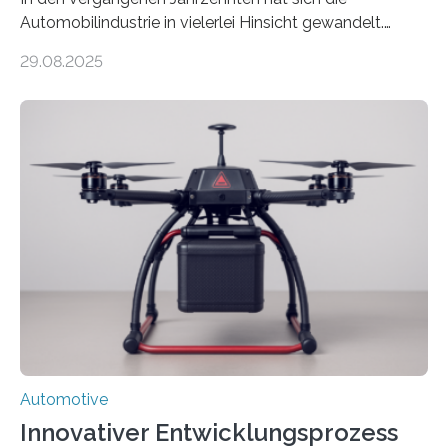
Automobilindustrie in vielerlei Hinsicht gewandelt.
Während Stahlfelgen lange Zeit als Standard galten,
29.08.2025
hat Aluminium aufgrund seiner Leichtigkeit und
Korrosionsbeständigkeit seit den 1990er Jahren die
Oberhand gewonnen. Leichtmetallfelgen bringen
jedoch nicht nur Vorteile mit sich. Sie werfen inzwischen
auch grundlegende Fragen betreffend Nachhaltigkeit
und Ressourcennutzung auf. Insbesondere die
Herstellung von Aluminium ist sehr energieintensiv und
verursacht erhebliche CO2-Emissionen, verglichen mit
Rohstahl sogar das zehnfache. Forschende des
Fraunhofer-Instituts für Gießerei-, Composite- und
Verarbeitungstechnik IGCV wollen…
Automotive
Innovativer Entwicklungsprozess