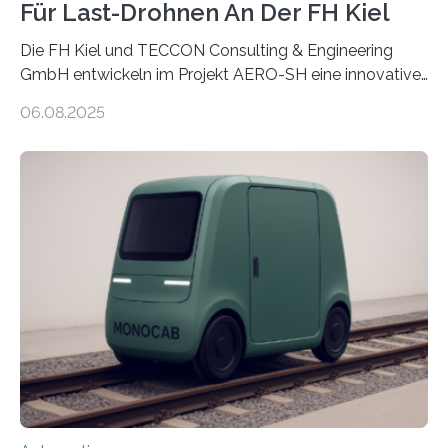
Für Last-Drohnen An Der FH Kiel
Die FH Kiel und TECCON Consulting & Engineering
GmbH entwickeln im Projekt AERO-SH eine innovative,
flexible Entwicklungsplattform für Lastdrohnen mit bis
06.08.2025
zu 100 kg Nutzlast. Ein softwarebasierter,
simulationsgestützter Prozess und neue
Leichtbaukonzepte ermöglichen maßgeschneiderte,
energieeffiziente Drohnen für die maritime und
logistische Branche. Ziel ist es, Entwicklungskosten zu
senken und den Technologietransfer in eine nachhaltige
Luftlogistik zu fördern. Das Bundesministerium für
Forschung, Technologie und Raumfahrt fördert das
Transferprojekt mit einer Laufzeit von drei Jahren mit
660.000 Euro. Forschende der FH Kiel…