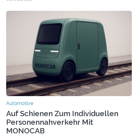
zu 100 kg Nutzlast. Ein softwarebasierter,
simulationsgestützter Prozess und neue
Leichtbaukonzepte ermöglichen maßgeschneiderte,
energieeffiziente Drohnen für die maritime und
logistische Branche. Ziel ist es, Entwicklungskosten zu
senken und den Technologietransfer in eine nachhaltige
Luftlogistik zu fördern. Das Bundesministerium für
Forschung, Technologie und Raumfahrt fördert das
Transferprojekt mit einer Laufzeit von drei Jahren mit
660.000 Euro. Forschende der FH Kiel…
Automotive
Auf Schienen Zum Individuellen
Personennahverkehr Mit
MONOCAB