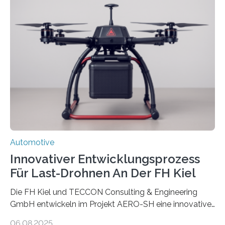
Oberhand gewonnen. Leichtmetallfelgen bringen
jedoch nicht nur Vorteile mit sich. Sie werfen inzwischen
auch grundlegende Fragen betreffend Nachhaltigkeit
und Ressourcennutzung auf. Insbesondere die
Herstellung von Aluminium ist sehr energieintensiv und
verursacht erhebliche CO2-Emissionen, verglichen mit
Rohstahl sogar das zehnfache. Forschende des
Fraunhofer-Instituts für Gießerei-, Composite- und
Verarbeitungstechnik IGCV wollen…
Automotive
Innovativer Entwicklungsprozess
Für Last-Drohnen An Der FH Kiel
Die FH Kiel und TECCON Consulting & Engineering
GmbH entwickeln im Projekt AERO-SH eine innovative,
flexible Entwicklungsplattform für Lastdrohnen mit bis
06.08.2025