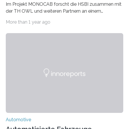
Im Projekt MONOCAB forscht die HSBI zusammen mit
der TH OWL und weiteren Partnern an einem
Einschienenfahrzeug, das künftig auf vorhandenen
More than 1 year ago
stillgelegten Gleisen den Individualverkehr im
ländlichen Raum klimaschonend ergänzen könnte. Die
HSBI hat maßgeblich das Fahrwerk entwickelt und
arbeitet nun am Rahmen, der Kabine und an der
Umsetzvorrichtung für den Spurwechsel. Bielefeld
(hsbi). Es gibt viele Ideen für neue Mobilität. MONOCAB
nutzt mit kleinen, leichten und autonomen
Schienenfahrzeugen die vorhandene Infrastruktur
stillgelegter eingleisiger Eisenbahnstrecken im
ländlichen Raum – auf…
Automotive