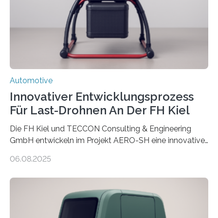
verursacht erhebliche CO2-Emissionen, verglichen mit
Rohstahl sogar das zehnfache. Forschende des
Fraunhofer-Instituts für Gießerei-, Composite- und
Verarbeitungstechnik IGCV wollen…
Automotive
Innovativer Entwicklungsprozess
Für Last-Drohnen An Der FH Kiel
Die FH Kiel und TECCON Consulting & Engineering
GmbH entwickeln im Projekt AERO-SH eine innovative,
flexible Entwicklungsplattform für Lastdrohnen mit bis
06.08.2025
zu 100 kg Nutzlast. Ein softwarebasierter,
simulationsgestützter Prozess und neue
Leichtbaukonzepte ermöglichen maßgeschneiderte,
energieeffiziente Drohnen für die maritime und
logistische Branche. Ziel ist es, Entwicklungskosten zu