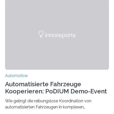
HSBI hat maßgeblich das Fahrwerk entwickelt und
arbeitet nun am Rahmen, der Kabine und an der
Umsetzvorrichtung für den Spurwechsel. Bielefeld
(hsbi). Es gibt viele Ideen für neue Mobilität. MONOCAB
nutzt mit kleinen, leichten und autonomen
Schienenfahrzeugen die vorhandene Infrastruktur
stillgelegter eingleisiger Eisenbahnstrecken im
ländlichen Raum – auf…
Automotive
Automatisierte Fahrzeuge
Kooperieren: PoDIUM Demo-Event
Wie gelingt die reibungslose Koordination von
automatisierten Fahrzeugen in komplexen
Verkehrssituationen? Das zeigte das Demo-Event zum