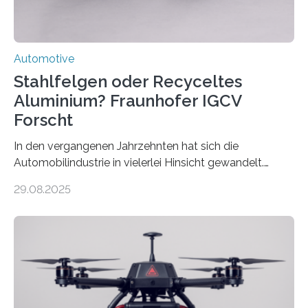
Automotive
Stahlfelgen oder Recyceltes
Aluminium? Fraunhofer IGCV
Forscht
In den vergangenen Jahrzehnten hat sich die
Automobilindustrie in vielerlei Hinsicht gewandelt.
Während Stahlfelgen lange Zeit als Standard galten,
29.08.2025
hat Aluminium aufgrund seiner Leichtigkeit und
Korrosionsbeständigkeit seit den 1990er Jahren die
Oberhand gewonnen. Leichtmetallfelgen bringen
jedoch nicht nur Vorteile mit sich. Sie werfen inzwischen
auch grundlegende Fragen betreffend Nachhaltigkeit
und Ressourcennutzung auf. Insbesondere die
Herstellung von Aluminium ist sehr energieintensiv und