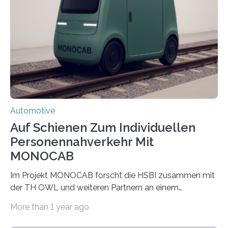
senken und den Technologietransfer in eine nachhaltige
Luftlogistik zu fördern. Das Bundesministerium für
Forschung, Technologie und Raumfahrt fördert das
Transferprojekt mit einer Laufzeit von drei Jahren mit
660.000 Euro. Forschende der FH Kiel…
Automotive
Auf Schienen Zum Individuellen
Personennahverkehr Mit
MONOCAB
Im Projekt MONOCAB forscht die HSBI zusammen mit
der TH OWL und weiteren Partnern an einem
Einschienenfahrzeug, das künftig auf vorhandenen
More than 1 year ago
stillgelegten Gleisen den Individualverkehr im
ländlichen Raum klimaschonend ergänzen könnte. Die