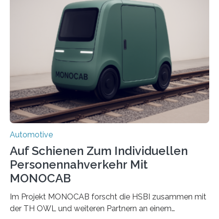
energieeffiziente Drohnen für die maritime und
logistische Branche. Ziel ist es, Entwicklungskosten zu
senken und den Technologietransfer in eine nachhaltige
Luftlogistik zu fördern. Das Bundesministerium für
Forschung, Technologie und Raumfahrt fördert das
Transferprojekt mit einer Laufzeit von drei Jahren mit
660.000 Euro. Forschende der FH Kiel…
Automotive
Auf Schienen Zum Individuellen
Personennahverkehr Mit
MONOCAB
Im Projekt MONOCAB forscht die HSBI zusammen mit
der TH OWL und weiteren Partnern an einem