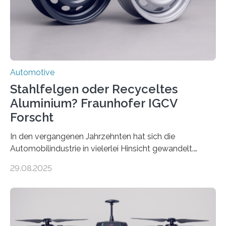
Automotive
Stahlfelgen oder Recyceltes
Aluminium? Fraunhofer IGCV
Forscht
In den vergangenen Jahrzehnten hat sich die
Automobilindustrie in vielerlei Hinsicht gewandelt.
Während Stahlfelgen lange Zeit als Standard galten,
29.08.2025
hat Aluminium aufgrund seiner Leichtigkeit und
Korrosionsbeständigkeit seit den 1990er Jahren die
Oberhand gewonnen. Leichtmetallfelgen bringen
jedoch nicht nur Vorteile mit sich. Sie werfen inzwischen
auch grundlegende Fragen betreffend Nachhaltigkeit