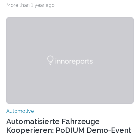
Einschienenfahrzeug, das künftig auf vorhandenen
More than 1 year ago
stillgelegten Gleisen den Individualverkehr im
ländlichen Raum klimaschonend ergänzen könnte. Die
HSBI hat maßgeblich das Fahrwerk entwickelt und
arbeitet nun am Rahmen, der Kabine und an der
Umsetzvorrichtung für den Spurwechsel. Bielefeld
(hsbi). Es gibt viele Ideen für neue Mobilität. MONOCAB
nutzt mit kleinen, leichten und autonomen
Schienenfahrzeugen die vorhandene Infrastruktur
stillgelegter eingleisiger Eisenbahnstrecken im
ländlichen Raum – auf…
Automotive
Automatisierte Fahrzeuge
Kooperieren: PoDIUM Demo-Event