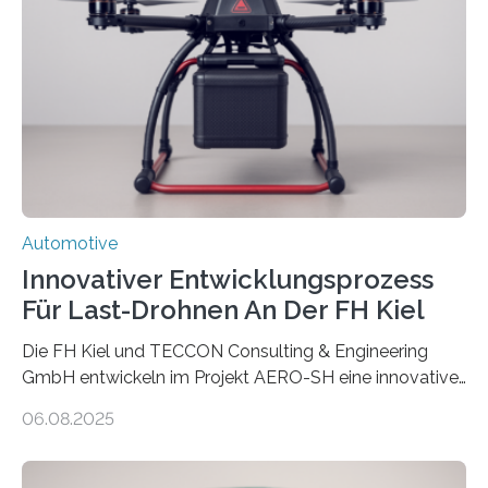
und Ressourcennutzung auf. Insbesondere die
Herstellung von Aluminium ist sehr energieintensiv und
verursacht erhebliche CO2-Emissionen, verglichen mit
Rohstahl sogar das zehnfache. Forschende des
Fraunhofer-Instituts für Gießerei-, Composite- und
Verarbeitungstechnik IGCV wollen…
Automotive
Innovativer Entwicklungsprozess
Für Last-Drohnen An Der FH Kiel
Die FH Kiel und TECCON Consulting & Engineering
GmbH entwickeln im Projekt AERO-SH eine innovative,
flexible Entwicklungsplattform für Lastdrohnen mit bis
06.08.2025
zu 100 kg Nutzlast. Ein softwarebasierter,
simulationsgestützter Prozess und neue
Leichtbaukonzepte ermöglichen maßgeschneiderte,