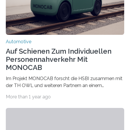
Transferprojekt mit einer Laufzeit von drei Jahren mit
660.000 Euro. Forschende der FH Kiel…
Automotive
Auf Schienen Zum Individuellen
Personennahverkehr Mit
MONOCAB
Im Projekt MONOCAB forscht die HSBI zusammen mit
der TH OWL und weiteren Partnern an einem
Einschienenfahrzeug, das künftig auf vorhandenen
More than 1 year ago
stillgelegten Gleisen den Individualverkehr im
ländlichen Raum klimaschonend ergänzen könnte. Die
HSBI hat maßgeblich das Fahrwerk entwickelt und
arbeitet nun am Rahmen, der Kabine und an der
Umsetzvorrichtung für den Spurwechsel. Bielefeld