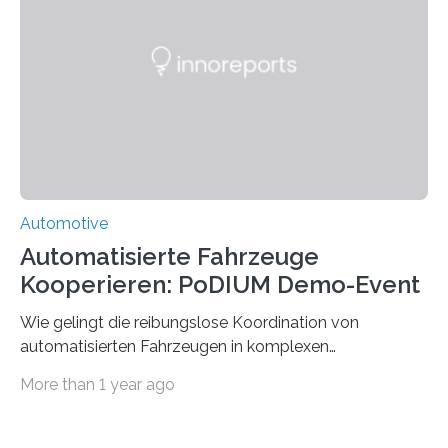
(hsbi). Es gibt viele Ideen für neue Mobilität. MONOCAB
nutzt mit kleinen, leichten und autonomen
Schienenfahrzeugen die vorhandene Infrastruktur
stillgelegter eingleisiger Eisenbahnstrecken im
ländlichen Raum – auf…
Automotive
Automatisierte Fahrzeuge
Kooperieren: PoDIUM Demo-Event
Wie gelingt die reibungslose Koordination von
automatisierten Fahrzeugen in komplexen
Verkehrssituationen? Das zeigte das Demo-Event zum
More than 1 year ago
vernetzten kooperativen Fahren, das im Rahmen des
Projekts PoDIUM am 9. April an der Universität Ulm und
an der Testkreuzung im Ulmer Stadtteil Lehr stattfand.