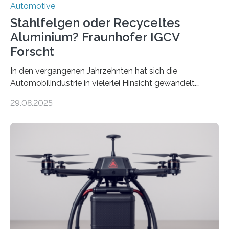
Automotive
Stahlfelgen oder Recyceltes
Aluminium? Fraunhofer IGCV
Forscht
In den vergangenen Jahrzehnten hat sich die
Automobilindustrie in vielerlei Hinsicht gewandelt.
Während Stahlfelgen lange Zeit als Standard galten,
29.08.2025
hat Aluminium aufgrund seiner Leichtigkeit und
Korrosionsbeständigkeit seit den 1990er Jahren die
Oberhand gewonnen. Leichtmetallfelgen bringen
jedoch nicht nur Vorteile mit sich. Sie werfen inzwischen
auch grundlegende Fragen betreffend Nachhaltigkeit
und Ressourcennutzung auf. Insbesondere die
Herstellung von Aluminium ist sehr energieintensiv und
verursacht erhebliche CO2-Emissionen, verglichen mit
Rohstahl sogar das zehnfache. Forschende des
Fraunhofer-Instituts für Gießerei-, Composite- und