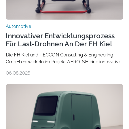
Verarbeitungstechnik IGCV wollen…
Automotive
Innovativer Entwicklungsprozess
Für Last-Drohnen An Der FH Kiel
Die FH Kiel und TECCON Consulting & Engineering
GmbH entwickeln im Projekt AERO-SH eine innovative,
flexible Entwicklungsplattform für Lastdrohnen mit bis
06.08.2025
zu 100 kg Nutzlast. Ein softwarebasierter,
simulationsgestützter Prozess und neue
Leichtbaukonzepte ermöglichen maßgeschneiderte,
energieeffiziente Drohnen für die maritime und
logistische Branche. Ziel ist es, Entwicklungskosten zu
senken und den Technologietransfer in eine nachhaltige
Luftlogistik zu fördern. Das Bundesministerium für
Forschung, Technologie und Raumfahrt fördert das