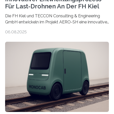
Für Last-Drohnen An Der FH Kiel
Die FH Kiel und TECCON Consulting & Engineering
GmbH entwickeln im Projekt AERO-SH eine innovative,
flexible Entwicklungsplattform für Lastdrohnen mit bis
06.08.2025
zu 100 kg Nutzlast. Ein softwarebasierter,
simulationsgestützter Prozess und neue
Leichtbaukonzepte ermöglichen maßgeschneiderte,
energieeffiziente Drohnen für die maritime und
logistische Branche. Ziel ist es, Entwicklungskosten zu
senken und den Technologietransfer in eine nachhaltige
Luftlogistik zu fördern. Das Bundesministerium für
Forschung, Technologie und Raumfahrt fördert das
Transferprojekt mit einer Laufzeit von drei Jahren mit
660.000 Euro. Forschende der FH Kiel…