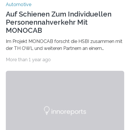
Automotive
Auf Schienen Zum Individuellen
Personennahverkehr Mit
MONOCAB
Im Projekt MONOCAB forscht die HSBI zusammen mit
der TH OWL und weiteren Partnern an einem
Einschienenfahrzeug, das künftig auf vorhandenen
More than 1 year ago
stillgelegten Gleisen den Individualverkehr im
ländlichen Raum klimaschonend ergänzen könnte. Die
HSBI hat maßgeblich das Fahrwerk entwickelt und
arbeitet nun am Rahmen, der Kabine und an der
Umsetzvorrichtung für den Spurwechsel. Bielefeld
(hsbi). Es gibt viele Ideen für neue Mobilität. MONOCAB
nutzt mit kleinen, leichten und autonomen
Schienenfahrzeugen die vorhandene Infrastruktur
stillgelegter eingleisiger Eisenbahnstrecken im
ländlichen Raum – auf…