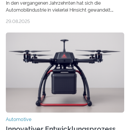
In den vergangenen Jahrzehnten hat sich die
Automobilindustrie in vielerlei Hinsicht gewandelt.
Während Stahlfelgen lange Zeit als Standard galten,
29.08.2025
hat Aluminium aufgrund seiner Leichtigkeit und
Korrosionsbeständigkeit seit den 1990er Jahren die
Oberhand gewonnen. Leichtmetallfelgen bringen
jedoch nicht nur Vorteile mit sich. Sie werfen inzwischen
auch grundlegende Fragen betreffend Nachhaltigkeit
und Ressourcennutzung auf. Insbesondere die
Herstellung von Aluminium ist sehr energieintensiv und
verursacht erhebliche CO2-Emissionen, verglichen mit
Rohstahl sogar das zehnfache. Forschende des
Fraunhofer-Instituts für Gießerei-, Composite- und
Verarbeitungstechnik IGCV wollen…
Automotive
Innovativer Entwicklungsprozess