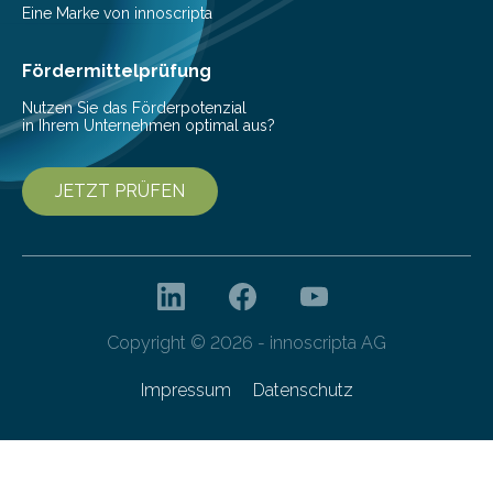
Unternehmen Bosch und Nokia. Die vier Partner
Eine Marke von innoscripta
gehören zum „Reallabor…
Fördermittelprüfung
Nutzen Sie das Förderpotenzial
in Ihrem Unternehmen optimal aus?
JETZT PRÜFEN
Copyright © 2026 - innoscripta AG
Impressum
Datenschutz