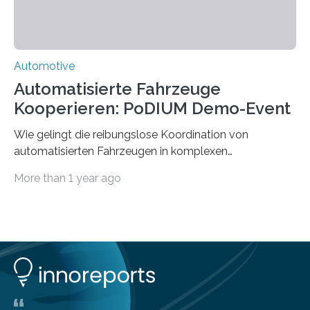
Automotive
Automatisierte Fahrzeuge
Kooperieren: PoDIUM Demo-Event
Wie gelingt die reibungslose Koordination von
automatisierten Fahrzeugen in komplexen
Verkehrssituationen? Das zeigte das Demo-Event zum
More than 1 year ago
vernetzten kooperativen Fahren, das im Rahmen des
Projekts PoDIUM am 9. April an der Universität Ulm und
an der Testkreuzung im Ulmer Stadtteil Lehr stattfand.
Dort wurden neuartige Technologien zur Vernetzung
und Kooperation für das hochautomatisierte Fahren
vorgestellt und deren Leistungsfähigkeit demonstriert.
Organisiert wurde die Veranstaltung von den
Universitäten Ulm und Duisburg-Essen sowie den