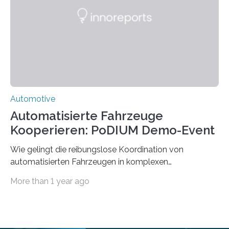
nutzt mit kleinen, leichten und autonomen
Schienenfahrzeugen die vorhandene Infrastruktur
stillgelegter eingleisiger Eisenbahnstrecken im
ländlichen Raum – auf…
Automotive
Automatisierte Fahrzeuge
Kooperieren: PoDIUM Demo-Event
Wie gelingt die reibungslose Koordination von
automatisierten Fahrzeugen in komplexen
Verkehrssituationen? Das zeigte das Demo-Event zum
More than 1 year ago
vernetzten kooperativen Fahren, das im Rahmen des
Projekts PoDIUM am 9. April an der Universität Ulm und
an der Testkreuzung im Ulmer Stadtteil Lehr stattfand.
Dort wurden neuartige Technologien zur Vernetzung