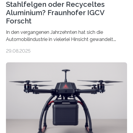
Stahlfelgen oder Recyceltes
Aluminium? Fraunhofer IGCV
Forscht
In den vergangenen Jahrzehnten hat sich die
Automobilindustrie in vielerlei Hinsicht gewandelt.
Während Stahlfelgen lange Zeit als Standard galten,
29.08.2025
hat Aluminium aufgrund seiner Leichtigkeit und
Korrosionsbeständigkeit seit den 1990er Jahren die
Oberhand gewonnen. Leichtmetallfelgen bringen
jedoch nicht nur Vorteile mit sich. Sie werfen inzwischen
auch grundlegende Fragen betreffend Nachhaltigkeit
und Ressourcennutzung auf. Insbesondere die
Herstellung von Aluminium ist sehr energieintensiv und
verursacht erhebliche CO2-Emissionen, verglichen mit
Rohstahl sogar das zehnfache. Forschende des
Fraunhofer-Instituts für Gießerei-, Composite- und
Verarbeitungstechnik IGCV wollen…