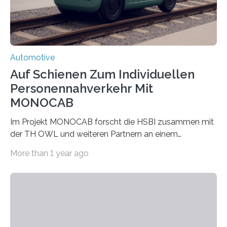
660.000 Euro. Forschende der FH Kiel…
Automotive
Auf Schienen Zum Individuellen
Personennahverkehr Mit
MONOCAB
Im Projekt MONOCAB forscht die HSBI zusammen mit
der TH OWL und weiteren Partnern an einem
Einschienenfahrzeug, das künftig auf vorhandenen
More than 1 year ago
stillgelegten Gleisen den Individualverkehr im
ländlichen Raum klimaschonend ergänzen könnte. Die
HSBI hat maßgeblich das Fahrwerk entwickelt und
arbeitet nun am Rahmen, der Kabine und an der
Umsetzvorrichtung für den Spurwechsel. Bielefeld
(hsbi). Es gibt viele Ideen für neue Mobilität. MONOCAB