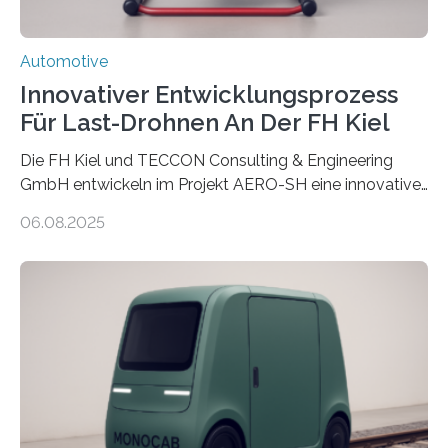
Automotive
Innovativer Entwicklungsprozess
Für Last-Drohnen An Der FH Kiel
Die FH Kiel und TECCON Consulting & Engineering
GmbH entwickeln im Projekt AERO-SH eine innovative,
flexible Entwicklungsplattform für Lastdrohnen mit bis
06.08.2025
zu 100 kg Nutzlast. Ein softwarebasierter,
simulationsgestützter Prozess und neue
Leichtbaukonzepte ermöglichen maßgeschneiderte,
energieeffiziente Drohnen für die maritime und
logistische Branche. Ziel ist es, Entwicklungskosten zu
senken und den Technologietransfer in eine nachhaltige
Luftlogistik zu fördern. Das Bundesministerium für
Forschung, Technologie und Raumfahrt fördert das
Transferprojekt mit einer Laufzeit von drei Jahren mit