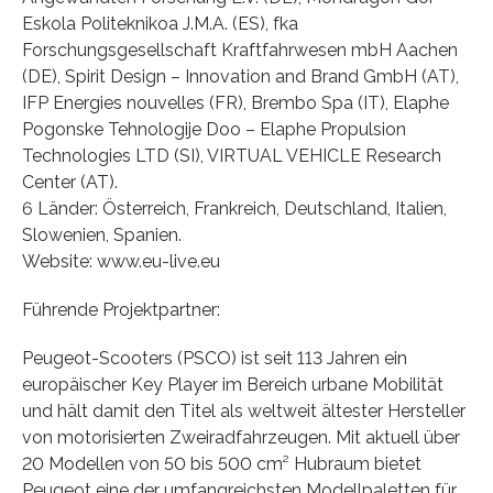
Eskola Politeknikoa J.M.A. (ES), fka
Forschungsgesellschaft Kraftfahrwesen mbH Aachen
(DE), Spirit Design – Innovation and Brand GmbH (AT),
IFP Energies nouvelles (FR), Brembo Spa (IT), Elaphe
Pogonske Tehnologije Doo – Elaphe Propulsion
Technologies LTD (SI), VIRTUAL VEHICLE Research
Center (AT).
6 Länder: Österreich, Frankreich, Deutschland, Italien,
Slowenien, Spanien.
Website: www.eu-live.eu
Führende Projektpartner:
Peugeot-Scooters (PSCO) ist seit 113 Jahren ein
europäischer Key Player im Bereich urbane Mobilität
und hält damit den Titel als weltweit ältester Hersteller
von motorisierten Zweiradfahrzeugen. Mit aktuell über
20 Modellen von 50 bis 500 cm² Hubraum bietet
Peugeot eine der umfangreichsten Modellpaletten für