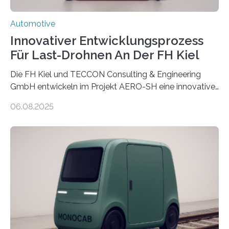
Automotive
Innovativer Entwicklungsprozess
Für Last-Drohnen An Der FH Kiel
Die FH Kiel und TECCON Consulting & Engineering
GmbH entwickeln im Projekt AERO-SH eine innovative,
flexible Entwicklungsplattform für Lastdrohnen mit bis
06.08.2025
zu 100 kg Nutzlast. Ein softwarebasierter,
simulationsgestützter Prozess und neue
Leichtbaukonzepte ermöglichen maßgeschneiderte,
energieeffiziente Drohnen für die maritime und
logistische Branche. Ziel ist es, Entwicklungskosten zu
senken und den Technologietransfer in eine nachhaltige
Luftlogistik zu fördern. Das Bundesministerium für
Forschung, Technologie und Raumfahrt fördert das
Transferprojekt mit einer Laufzeit von drei Jahren mit
660.000 Euro. Forschende der FH Kiel…