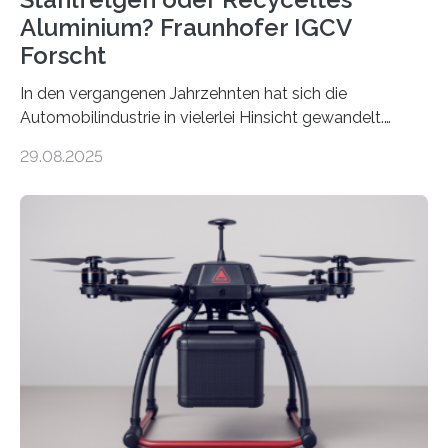
Aluminium? Fraunhofer IGCV
Forscht
In den vergangenen Jahrzehnten hat sich die
Automobilindustrie in vielerlei Hinsicht gewandelt.
Während Stahlfelgen lange Zeit als Standard galten,
29.08.2025
hat Aluminium aufgrund seiner Leichtigkeit und
Korrosionsbeständigkeit seit den 1990er Jahren die
Oberhand gewonnen. Leichtmetallfelgen bringen
jedoch nicht nur Vorteile mit sich. Sie werfen inzwischen
auch grundlegende Fragen betreffend Nachhaltigkeit
und Ressourcennutzung auf. Insbesondere die
Herstellung von Aluminium ist sehr energieintensiv und
verursacht erhebliche CO2-Emissionen, verglichen mit
Rohstahl sogar das zehnfache. Forschende des
Fraunhofer-Instituts für Gießerei-, Composite- und
Verarbeitungstechnik IGCV wollen…