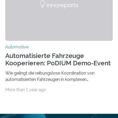
Schienenfahrzeugen die vorhandene Infrastruktur
stillgelegter eingleisiger Eisenbahnstrecken im
ländlichen Raum – auf…
Automotive
Automatisierte Fahrzeuge
Kooperieren: PoDIUM Demo-Event
Wie gelingt die reibungslose Koordination von
automatisierten Fahrzeugen in komplexen
Verkehrssituationen? Das zeigte das Demo-Event zum
More than 1 year ago
vernetzten kooperativen Fahren, das im Rahmen des
Projekts PoDIUM am 9. April an der Universität Ulm und
an der Testkreuzung im Ulmer Stadtteil Lehr stattfand.
Dort wurden neuartige Technologien zur Vernetzung
und Kooperation für das hochautomatisierte Fahren