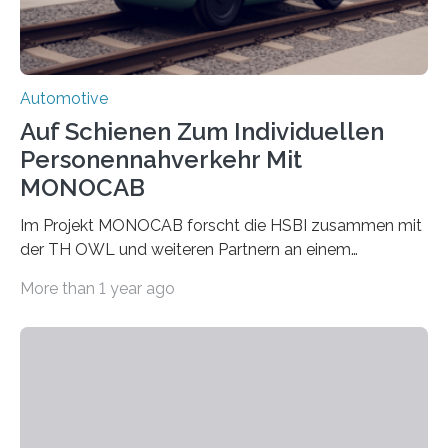
Automotive
Auf Schienen Zum Individuellen
Personennahverkehr Mit
MONOCAB
Im Projekt MONOCAB forscht die HSBI zusammen mit
der TH OWL und weiteren Partnern an einem
Einschienenfahrzeug, das künftig auf vorhandenen
More than 1 year ago
stillgelegten Gleisen den Individualverkehr im
ländlichen Raum klimaschonend ergänzen könnte. Die
HSBI hat maßgeblich das Fahrwerk entwickelt und
arbeitet nun am Rahmen, der Kabine und an der
Umsetzvorrichtung für den Spurwechsel. Bielefeld
(hsbi). Es gibt viele Ideen für neue Mobilität. MONOCAB
nutzt mit kleinen, leichten und autonomen