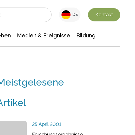
 Leben
Medien & Ereignisse
Interdisziplinäre Forschung
Veranstaltungsnachrichten
n Chemie
Gesellschaftswissenschaften
Kontakt
DE
eben
Medien & Ereignisse
Bildung
Meistgelesene
Artikel
25 April 2001
Forschungsergebnisse