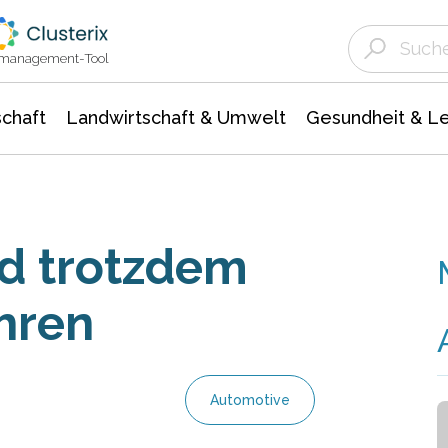
Landwirtschaft & Umwelt
Gesundheit &
Agrar- Forstwissenschaften
Unternehmensmeldungen
Biowissenschafte
Ökologie Umwelt- Naturschutz
ktmanagement-Tool
chaft
Landwirtschaft & Umwelt
Gesundheit & L
d trotzdem
hren
Automotive