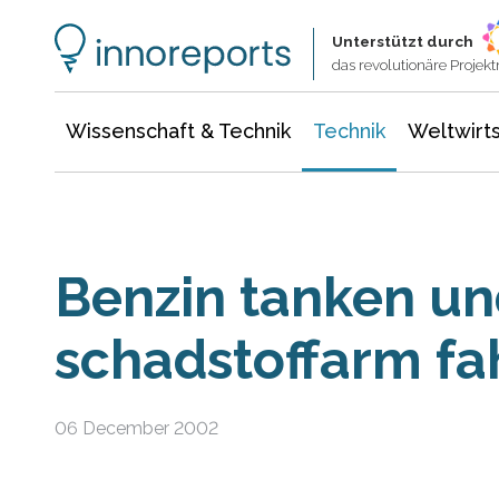
Wissenschaft & Technik
Informationstechnologie
Energie & Elektrotechnik
Unterstützt durch
das revolutionäre Proje
Wissenschaft & Technik
Technik
Weltwirts
Benzin tanken un
schadstoffarm fa
06 December 2002