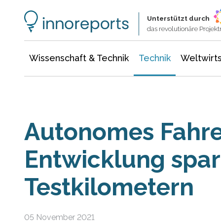
Wissenschaft & Technik
Informationstechnologie
Energie & Elektrotechnik
Unterstützt durch
das revolutionäre Proje
Wissenschaft & Technik
Technik
Weltwirts
Autonomes Fahren
Entwicklung spar
Testkilometern
05 November 2021