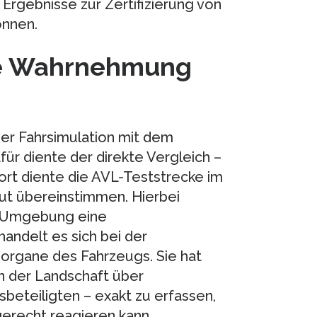
Ergebnisse zur Zertifizierung von
nnen.
le Wahrnehmung
der Fahrsimulation mit dem
ür diente der direkte Vergleich –
sort diente die AVL-Teststrecke im
gut übereinstimmen. Hierbei
r Umgebung eine
andelt es sich bei der
rgane des Fahrzeugs. Sie hat
 der Landschaft über
beteiligten – exakt zu erfassen,
gerecht reagieren kann.