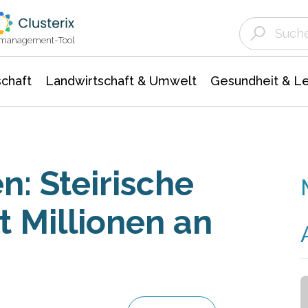
Landwirtschaft & Umwelt
Gesundheit &
Agrar- Forstwissenschaften
Unternehmensmeldungen
Biowissenschafte
Ökologie Umwelt- Naturschutz
ktmanagement-Tool
chaft
Landwirtschaft & Umwelt
Gesundheit & L
: Steirische
t Millionen an