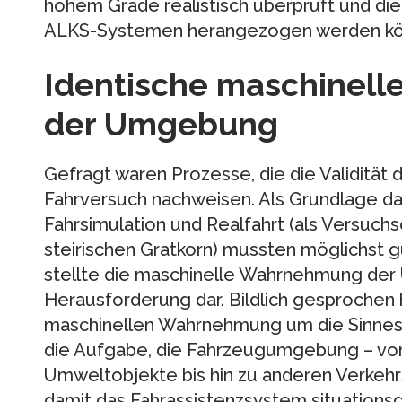
hohem Grade realistisch überprüft und die 
ALKS-Systemen herangezogen werden kö
Identische maschinel
der Umgebung
Gefragt waren Prozesse, die die Validität 
Fahrversuch nachweisen. Als Grundlage daf
Fahrsimulation und Realfahrt (als Versuch
steirischen Gratkorn) mussten möglichst 
stellte die maschinelle Wahrnehmung de
Herausforderung dar. Bildlich gesprochen h
maschinellen Wahrnehmung um die Sinneso
die Aufgabe, die Fahrzeugumgebung – von
Umweltobjekte bis hin zu anderen Verkehrs
damit das Fahrassistenzsystem situations