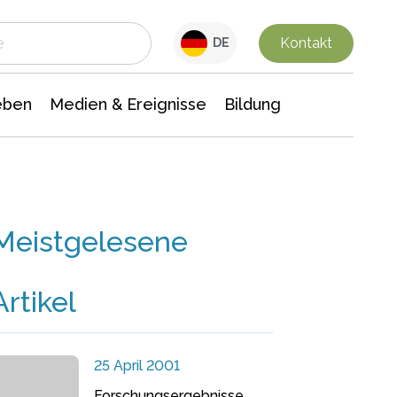
 Leben
Medien & Ereignisse
Interdisziplinäre Forschung
Veranstaltungsnachrichten
n Chemie
Gesellschaftswissenschaften
Kontakt
DE
eben
Medien & Ereignisse
Bildung
Meistgelesene
Artikel
25 April 2001
Forschungsergebnisse