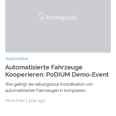
(hsbi). Es gibt viele Ideen für neue Mobilität. MONOCAB
nutzt mit kleinen, leichten und autonomen
Schienenfahrzeugen die vorhandene Infrastruktur
stillgelegter eingleisiger Eisenbahnstrecken im
ländlichen Raum – auf…
Automotive
Automatisierte Fahrzeuge
Kooperieren: PoDIUM Demo-Event
Wie gelingt die reibungslose Koordination von
automatisierten Fahrzeugen in komplexen
Verkehrssituationen? Das zeigte das Demo-Event zum
More than 1 year ago
vernetzten kooperativen Fahren, das im Rahmen des
Projekts PoDIUM am 9. April an der Universität Ulm und
an der Testkreuzung im Ulmer Stadtteil Lehr stattfand.