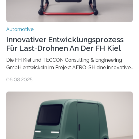
Verarbeitungstechnik IGCV wollen…
Automotive
Innovativer Entwicklungsprozess
Für Last-Drohnen An Der FH Kiel
Die FH Kiel und TECCON Consulting & Engineering
GmbH entwickeln im Projekt AERO-SH eine innovative,
flexible Entwicklungsplattform für Lastdrohnen mit bis
06.08.2025
zu 100 kg Nutzlast. Ein softwarebasierter,
simulationsgestützter Prozess und neue
Leichtbaukonzepte ermöglichen maßgeschneiderte,
energieeffiziente Drohnen für die maritime und
logistische Branche. Ziel ist es, Entwicklungskosten zu
senken und den Technologietransfer in eine nachhaltige
Luftlogistik zu fördern. Das Bundesministerium für
Forschung, Technologie und Raumfahrt fördert das