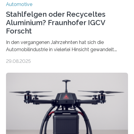
Automotive
Stahlfelgen oder Recyceltes
Aluminium? Fraunhofer IGCV
Forscht
In den vergangenen Jahrzehnten hat sich die
Automobilindustrie in vielerlei Hinsicht gewandelt.
Während Stahlfelgen lange Zeit als Standard galten,
29.08.2025
hat Aluminium aufgrund seiner Leichtigkeit und
Korrosionsbeständigkeit seit den 1990er Jahren die
Oberhand gewonnen. Leichtmetallfelgen bringen
jedoch nicht nur Vorteile mit sich. Sie werfen inzwischen
auch grundlegende Fragen betreffend Nachhaltigkeit
und Ressourcennutzung auf. Insbesondere die
Herstellung von Aluminium ist sehr energieintensiv und
verursacht erhebliche CO2-Emissionen, verglichen mit
Rohstahl sogar das zehnfache. Forschende des
Fraunhofer-Instituts für Gießerei-, Composite- und