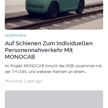
Transferprojekt mit einer Laufzeit von drei Jahren mit
660.000 Euro. Forschende der FH Kiel…
Automotive
Auf Schienen Zum Individuellen
Personennahverkehr Mit
MONOCAB
Im Projekt MONOCAB forscht die HSBI zusammen mit
der TH OWL und weiteren Partnern an einem
Einschienenfahrzeug, das künftig auf vorhandenen
More than 1 year ago
stillgelegten Gleisen den Individualverkehr im
ländlichen Raum klimaschonend ergänzen könnte. Die
HSBI hat maßgeblich das Fahrwerk entwickelt und
arbeitet nun am Rahmen, der Kabine und an der
Umsetzvorrichtung für den Spurwechsel. Bielefeld