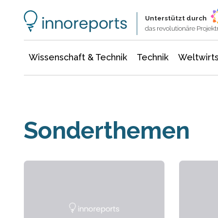
Wissenschaft & Technik
Informationstechnologie
Energie & Elektrotechnik
Unterstützt durch
das revolutionäre Proje
Wissenschaft & Technik
Technik
Weltwirts
Sonderthemen