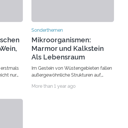
Sonderthemen
schen
Mikroorganismen:
 Wein,
Marmor und Kalkstein
e
Als Lebensraum
Entdeckt
 erstmals
Im Gestein von Wüstengebieten fallen
icht nur
außergewöhnliche Strukturen auf,
u
deren Herkunft nicht geklärt ist /
More than 1 year ago
rteam ist
Publikation in Fachmagazin
chweis
Geomicrobiology Journal In den
ächlich
Wüstengebieten von Namibia, Oman
hatte
und Saudi-Arabien sind bei
egendären
Forschungsarbeiten besondere
age,
Phänomene aufgefallen, die