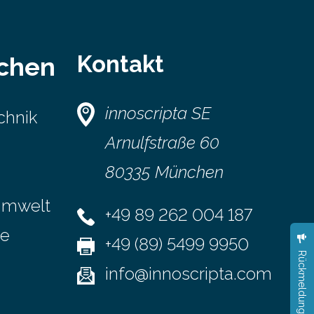
s der
n deuten
egung der
Kontakt
schen
mus hin.
g sind in
innoscripta SE
chnik
szycka-
eutende
Arnulfstraße 60
tsteinzeit.
 entdeckten
80335 München
en und
Umwelt
+49 89 262 004 187
se
+49 (89) 5499 9950
Rückmeldung
info@innoscripta.com