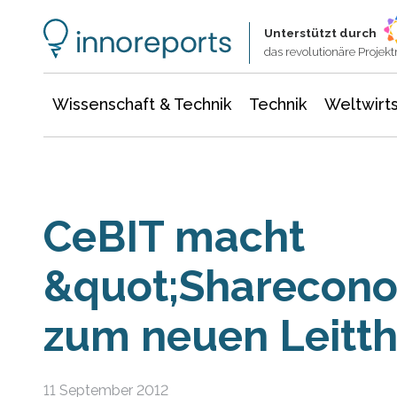
Wissenschaft & Technik
Informationstechnologie
Energie & Elektrotechnik
Unterstützt durch
das revolutionäre Proje
Wissenschaft & Technik
Technik
Weltwirts
CeBIT macht
&quot;Sharecon
zum neuen Leitt
11 September 2012