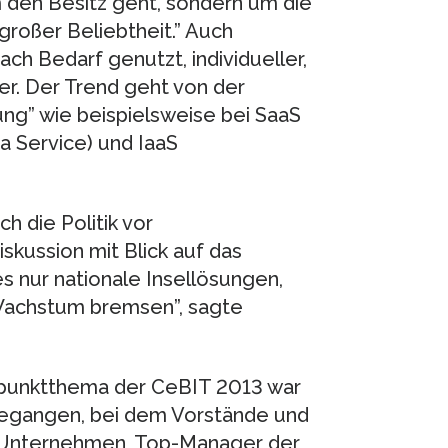
m den Besitz geht, sondern um die
großer Beliebtheit.” Auch
 Bedarf genutzt, individueller,
er. Der Trend geht von der
ng” wie beispielsweise bei SaaS
 a Service) und IaaS
h die Politik vor
skussion mit Blick auf das
s nur nationale Insellösungen,
m Wachstum bremsen”, sagte
punktthema der CeBIT 2013 war
gegangen, bei dem Vorstände und
-Unternehmen, Top-Manager der