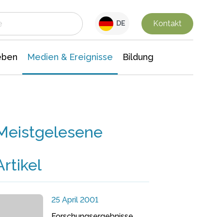
 Leben
Medien & Ereignisse
Interdisziplinäre Forschung
Veranstaltungsnachrichten
n Chemie
Gesellschaftswissenschaften
Kontakt
DE
eben
Medien & Ereignisse
Bildung
Meistgelesene
Artikel
25 April 2001
Forschungsergebnisse