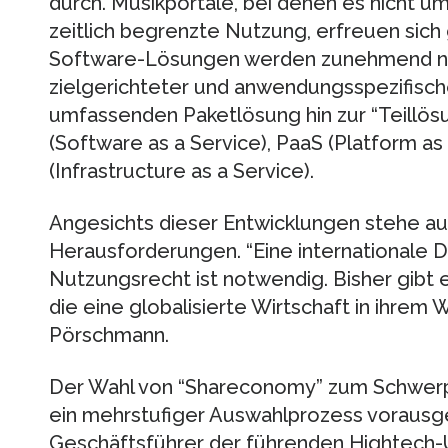
durch. Musikportale, bei denen es nicht u
zeitlich begrenzte Nutzung, erfreuen sich 
Software-Lösungen werden zunehmend nach
zielgerichteter und anwendungsspezifisch
umfassenden Paketlösung hin zur “Teillösu
(Software as a Service), PaaS (Platform as
(Infrastructure as a Service).
Angesichts dieser Entwicklungen stehe auc
Herausforderungen. “Eine internationale Di
Nutzungsrecht ist notwendig. Bisher gibt e
die eine globalisierte Wirtschaft in ihre
Pörschmann.
Der Wahl von “Shareconomy” zum Schwer
ein mehrstufiger Auswahlprozess voraus
Geschäftsführer der führenden Hightech