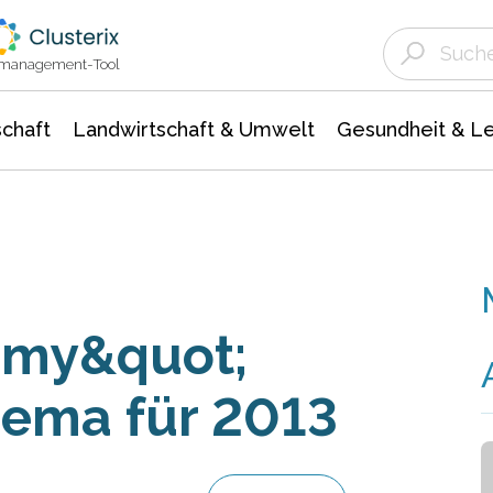
Landwirtschaft & Umwelt
Gesundheit &
Agrar- Forstwissenschaften
Unternehmensmeldungen
Biowissenschafte
Ökologie Umwelt- Naturschutz
ktmanagement-Tool
chaft
Landwirtschaft & Umwelt
Gesundheit & L
omy&quot;
hema für 2013