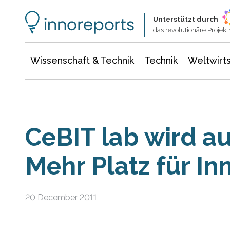
Wissenschaft & Technik
Informationstechnologie
Energie & Elektrotechnik
Unterstützt durch
das revolutionäre Proje
Wissenschaft & Technik
Technik
Weltwirts
CeBIT lab wird a
Mehr Platz für In
20 December 2011