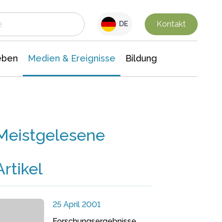
 Leben
Medien & Ereignisse
Interdisziplinäre Forschung
Veranstaltungsnachrichten
n Chemie
Gesellschaftswissenschaften
Kontakt
DE
eben
Medien & Ereignisse
Bildung
Meistgelesene
Artikel
25 April 2001
Forschungsergebnisse