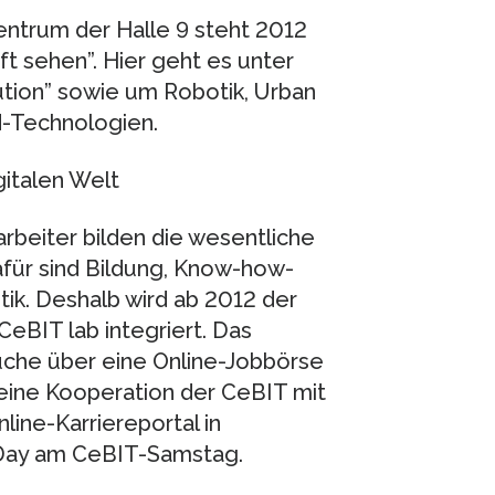
entrum der Halle 9 steht 2012
t sehen”. Hier geht es unter
ution” sowie um Robotik, Urban
d-Technologien.
gitalen Welt
arbeiter bilden die wesentliche
afür sind Bildung, Know-how-
tik. Deshalb wird ab 2012 der
eBIT lab integriert. Das
uche über eine Online-Jobbörse
t eine Kooperation der CeBIT mit
ine-Karriereportal in
 Day am CeBIT-Samstag.