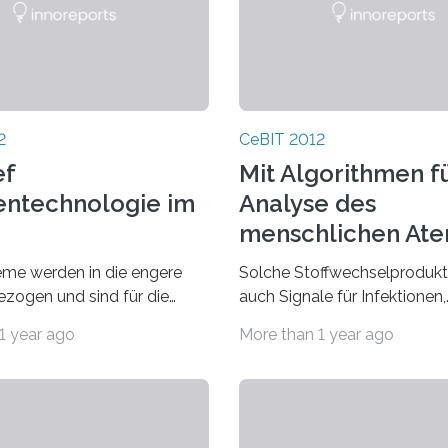
2
CeBIT 2012
ef
Mit Algorithmen fü
ientechnologie im
Analyse des
menschlichen At
Früherkennung vo
me werden in die engere
Solche Stoffwechselproduk
Krankheiten
zogen und sind für die
auch Signale für Infektionen,
unterstützen
stphase zugelassen. Einer
Entzündungen oder Krebs sei
1 year ago
More than 1 year ago
Finalteilnehmer ist das
Analyse entwickeln Bioinfor
ystem des…
vom Exzellenzcluster…