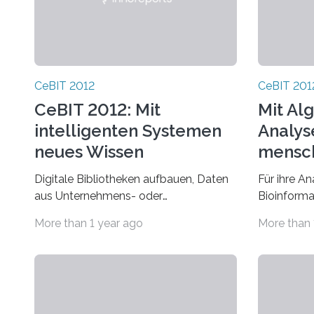
CeBIT 2012
CeBIT 201
CeBIT 2012: Mit
Mit Al
intelligenten Systemen
Analys
neues Wissen
mensch
erschließen
Früher
Digitale Bibliotheken aufbauen, Daten
Für ihre A
Krankh
aus Unternehmens- oder
Bioinforma
unters
Kulturarchiven bündeln, unstrukturierte
Exzellenzc
More than 1 year ago
More than 
Daten aus Web nutzbar machen – all
Computing 
das braucht Verfahren,…
Universitä