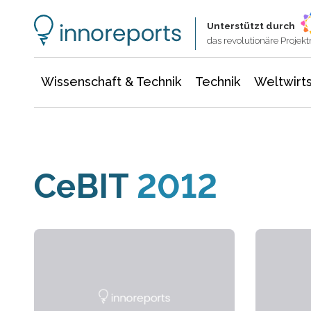
Wissenschaft & Technik
Informationstechnologie
Energie & Elektrotechnik
Unterstützt durch
das revolutionäre Proje
Wissenschaft & Technik
Technik
Weltwirts
CeBIT
2012