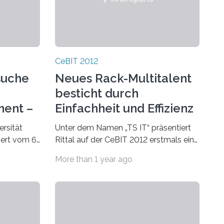
CeBIT 2012
suche
Neues Rack-Multitalent
besticht durch
ment –
Einfachheit und Effizienz
rsität
Unter dem Namen „TS IT“ präsentiert
ert vom 6.
Rittal auf der CeBIT 2012 erstmals ein
BIT in
komplett neu entwickeltes Rack-
More than 1 year ago
te aus
System als zukünftigen Weltstandard
für die Netzwerk-…