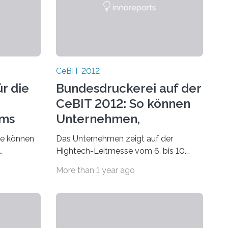
CeBIT 2012
r die
Bundesdruckerei auf der
CeBIT 2012: So können
ems
Unternehmen,
n
Behörden, Kunden und
te können
Das Unternehmen zeigt auf der
Bürger vom neuen
Hightech-Leitmesse vom 6. bis 10.
Ausweis profitieren
n. Für ihre
März 2012 in Hannover ihre Lösungen
More than 1 year ago
matiker
und Ideen für das
Identitätsmanagement in der analogen
und…