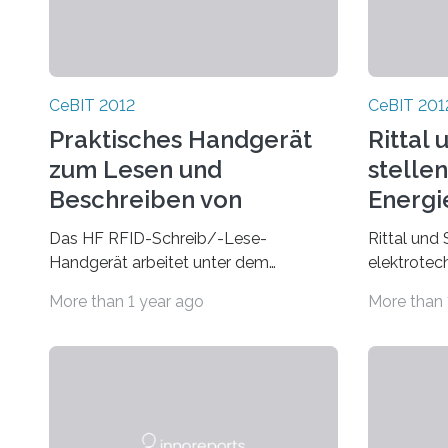
CeBIT 2012
CeBIT 201
Praktisches Handgerät
Rittal
zum Lesen und
stellen
Beschreiben von
Energi
Hochfrequenz-RFID-
g vor
Das HF RFID-Schreib/-Lese-
Rittal und
Datenträgern
Handgerät arbeitet unter dem
elektrotec
Windows Mobile 6.1 Betriebssystem
Rechenzen
More than 1 year ago
More than 
und enthält neben der Office Mobile
Auf der Ce
Suite sämtliche…
Unternehm