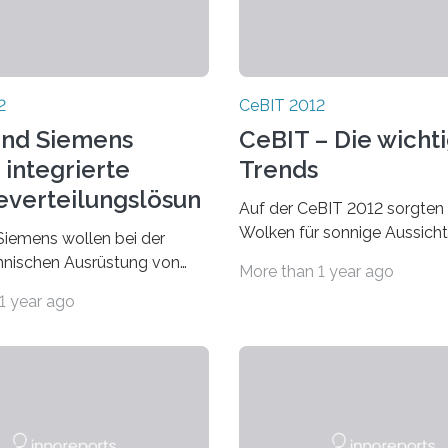
2
CeBIT 2012
 und Siemens
CeBIT – Die wicht
 integrierte
Trends
everteilungslösun
Auf der CeBIT 2012 sorgten 
Wolken für sonnige Aussicht
 Siemens wollen bei der
Computing – das Auslagern
hnischen Ausrüstung von
More than 1 year ago
in die “Wolke” im Internet – 
tren zusammenarbeiten.
1 year ago
der heißesten…
BIT präsentierten die beiden
en in den…