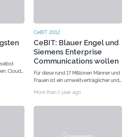
CeBIT 2012
igsten
CeBIT: Blauer Engel und
Siemens Enterprise
Communications wollen
selbst
grünere Büros
en: Cloud
Für diese rund 17 Millionen Männer und
 von Daten
Frauen ist ein umweltverträglicher und
war eines
gesundheitsschonender Arbeitsplatz
More than 1 year ago
wichtig: für das Wohlbefinden der
Mitarbeiter…