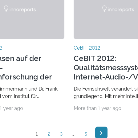
2
CeBIT 2012
asen auf der
CeBIT 2012:
–
Qualitätsmesssyst
nforschung der
Internet-Audio-/V
stock in
Dienste
 Timmermann und Dr. Frank
Die Fernsehwelt verändert s
atik und
 vom Institut für
grundlegend. Mit mehr Intell
ersimulation
e Mikroelektronik und
Interaktion und einheitlichen
1 year ago
More than 1 year ago
ik sind bereits alte Hasen
Infrastrukturen wird das Fe
IT. Sie stellen…
Morgen Teil einer neuen…
1
2
3
…
5