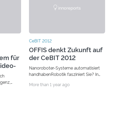
CeBIT 2012
OFFIS denkt Zukunft auf
em für
der CeBIT 2012
ideo-
Nanoroboter-Systeme automatisiert
handhabenRobotik fasziniert Sie? In
ich
vielen Anwendungsgebieten sind
igenz,
More than 1 year ago
Roboter erforderlich, die kleinste
Objekte mit einer…
rnsehen von