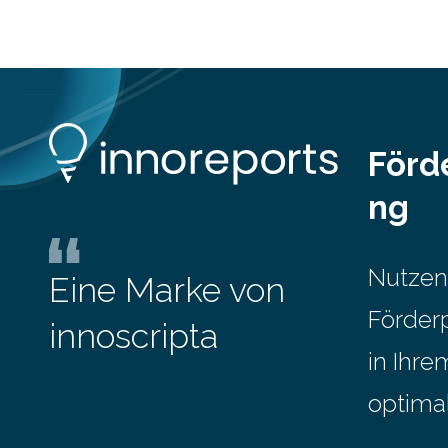
Förd
ng
Nutzen
Eine Marke von
Förder
innoscripta
in Ihr
optima