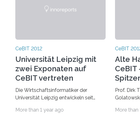
CeBIT 2012
CeBIT 201
Universität Leipzig mit
Alte H
zwei Exponaten auf
CeBIT 
CeBIT vertreten
Spitze
Uni Ro
Die Wirtschaftsinformatiker der
Prof. Dirk
Inform
Universität Leipzig entwickeln seit
Golatowski
Comput
Jahren gemeinsam mit Partnern aus
Angewandt
More than 1 year ago
More than 
Forschung und Entwicklung intelligente
Datentechn
Systeme für die…
auf der CeB