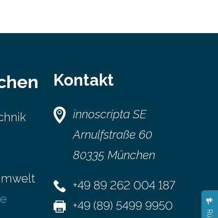
Kontakt
schen
innoscripta SE
chnik
Arnulfstraße 60
80335 München
Umwelt
+49 89 262 004 187
se
+49 (89) 5499 9950