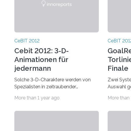
CeBIT 2012
CeBIT 201
Cebit 2012: 3-D-
GoalR
Animationen für
Torlin
jedermann
Finale
Solche 3-D-Charaktere werden von
Zwei Syste
Spezialisten in zeitraubender
Auswahl ge
Handarbeit geschaffen. Saarbrücker
nächste Te
More than 1 year ago
More than 
Informatiker am Max-Planck-Institut für
der beiden 
Informatik haben nun…
GoalRef-S