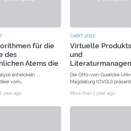
2
CeBIT 2012
gorithmen für die
Virtuelle Produkt
e des
und
lichen Atems die
Literaturmanage
kennung von
OVGU goes CeBIT
nalyse entwickeln
Die Otto-von-Guericke-Unive
eiten
tiker vom
Magdeburg (OVGU) präsenti
tützen
luster„Multimodal
bis 10. März 2012 auf der Ce
1 year ago
More than 1 year ago
and Interaction“ an der
Hannover innovative Produk
t des Saarlandes spezielle…
dem IT Bereich. Dazu…