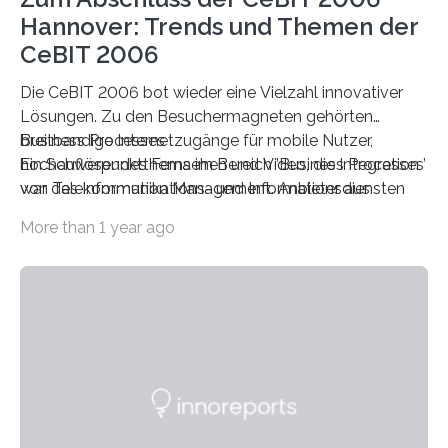
Hannover: Trends und Themen der
CeBIT 2006
Die CeBIT 2006 bot wieder eine Vielzahl innovativer
Lösungen. Zu den Besuchermagneten gehörten
breitbandige Internetzugänge für mobile Nutzer,
Business Processes
hochauflösendes Fernsehen und Video, die Integration
Ein Schwerpunktthema im Bereich ’Business Processes’
von Telekommunikations- und Informationsdiensten
war das Information Management. Anbieter aus
durch Triple Play, neue RFID-Anwendungen sowie
More than 1 year ago
Services und Produkte im Bereich der IT-Sicherheit.