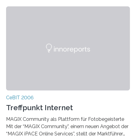
Systemintegratoren, die sich im Mittelstand und
Enterprise-Umfeld mit Übersetzungstechnologie
positionieren möchten. Hier bietet sich ein
umfangreiches Betätigungsfeld. Angefangen bei der
Tool-Anbindung, Migration v
CeBIT 2006
Treffpunkt Internet
MAGIX Community als Plattform für Fotobegeisterte
Mit der “MAGIX Community”, einem neuen Angebot der
“MAGIX iPACE Online Services”, stellt der Marktführer