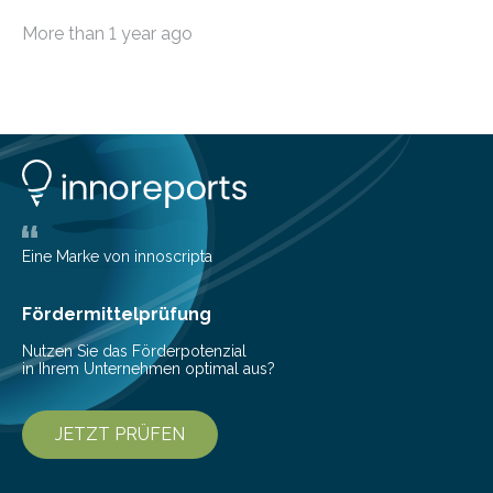
für Foto-, Video- und Audio-Software(1)
More than 1 year ago
Fotobegeisterten ein interaktives Austauschmedium im
Internet zur Verfügung. Auf der kostenlosen Online-
Plattform können eigene Bilder einem breiten Publikum
präsentiert und im Community-Pool aller Mitglieder
kann nach Fotos gesucht werden. “MAGIX Community”
ist der Multimedia-Treffpunkt, u
Eine Marke von innoscripta
Fördermittelprüfung
Nutzen Sie das Förderpotenzial
in Ihrem Unternehmen optimal aus?
JETZT PRÜFEN