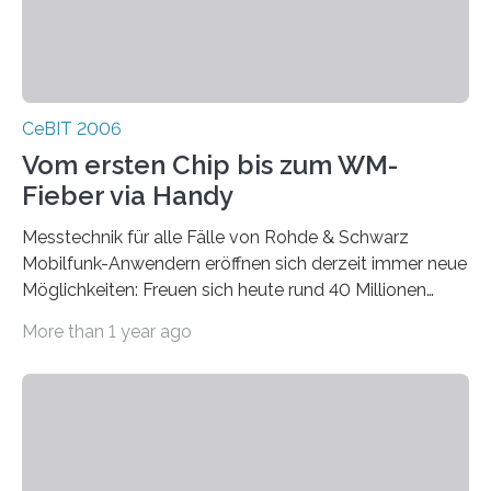
CeBIT 2006
Vom ersten Chip bis zum WM-
Fieber via Handy
Messtechnik für alle Fälle von Rohde & Schwarz
Mobilfunk-Anwendern eröffnen sich derzeit immer neue
Möglichkeiten: Freuen sich heute rund 40 Millionen
UMTS-Kunden über vielfältige mobile Datendienste,
More than 1 year ago
winken in den nächsten beiden Jahren mit
HSDPA/HSUPA noch höhere Datenraten. Von der
Entwicklung und Produktion entsprechender Endgeräte
über die stabile und zuverlässige Einführung neuer
Applikationen bis hin zum Aufbau einer möglichst
vollständigen Netzabdeckung benötigen Herste