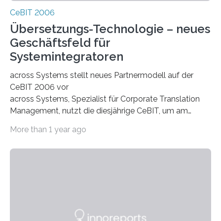
CeBIT 2006
Übersetzungs-Technologie – neues
Geschäftsfeld für
Systemintegratoren
across Systems stellt neues Partnermodell auf der
CeBIT 2006 vor
across Systems, Spezialist für Corporate Translation
Management, nutzt die diesjährige CeBIT, um am
Stand von Contents (D39/Halle 3) sein Partnermodell
More than 1 year ago
vorzustellen. Das Modell zielt insbesondere auf
Systemintegratoren, die sich im Mittelstand und
Enterprise-Umfeld mit Übersetzungstechnologie
positionieren möchten. Hier bietet sich ein
umfangreiches Betätigungsfeld. Angefangen bei der
Tool-Anbindung, Migration v