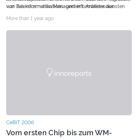
von Telekommunikations- und Informationsdiensten
war das Information Management. Anbieter aus
durch Triple Play, neue RFID-Anwendungen sowie
More than 1 year ago
Services und Produkte im Bereich der IT-Sicherheit.
CeBIT 2006
Vom ersten Chip bis zum WM-