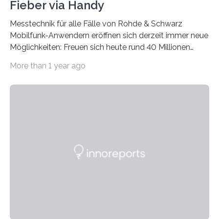
Fieber via Handy
Messtechnik für alle Fälle von Rohde & Schwarz
Mobilfunk-Anwendern eröffnen sich derzeit immer neue
Möglichkeiten: Freuen sich heute rund 40 Millionen
UMTS-Kunden über vielfältige mobile Datendienste,
More than 1 year ago
winken in den nächsten beiden Jahren mit
HSDPA/HSUPA noch höhere Datenraten. Von der
Entwicklung und Produktion entsprechender Endgeräte
über die stabile und zuverlässige Einführung neuer
Applikationen bis hin zum Aufbau einer möglichst
vollständigen Netzabdeckung benötigen Herste