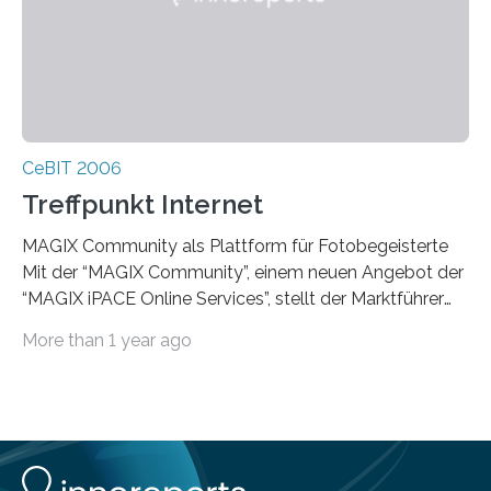
CeBIT 2006
Treffpunkt Internet
MAGIX Community als Plattform für Fotobegeisterte
Mit der “MAGIX Community”, einem neuen Angebot der
“MAGIX iPACE Online Services”, stellt der Marktführer
für Foto-, Video- und Audio-Software(1)
More than 1 year ago
Fotobegeisterten ein interaktives Austauschmedium im
Internet zur Verfügung. Auf der kostenlosen Online-
Plattform können eigene Bilder einem breiten Publikum
präsentiert und im Community-Pool aller Mitglieder
kann nach Fotos gesucht werden. “MAGIX Community”
ist der Multimedia-Treffpunkt, u