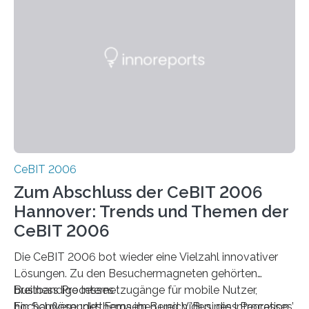
CeBIT 2006
Zum Abschluss der CeBIT 2006
Hannover: Trends und Themen der
CeBIT 2006
Die CeBIT 2006 bot wieder eine Vielzahl innovativer
Lösungen. Zu den Besuchermagneten gehörten
breitbandige Internetzugänge für mobile Nutzer,
Business Processes
hochauflösendes Fernsehen und Video, die Integration
Ein Schwerpunktthema im Bereich ’Business Processes’