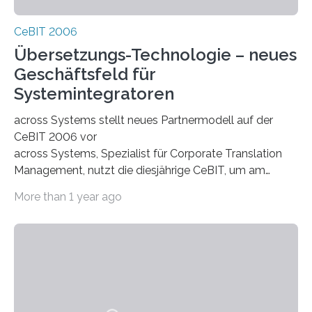
CeBIT 2006
Übersetzungs-Technologie – neues
Geschäftsfeld für
Systemintegratoren
across Systems stellt neues Partnermodell auf der
CeBIT 2006 vor
across Systems, Spezialist für Corporate Translation
Management, nutzt die diesjährige CeBIT, um am
Stand von Contents (D39/Halle 3) sein Partnermodell
More than 1 year ago
vorzustellen. Das Modell zielt insbesondere auf
Systemintegratoren, die sich im Mittelstand und
Enterprise-Umfeld mit Übersetzungstechnologie
positionieren möchten. Hier bietet sich ein
umfangreiches Betätigungsfeld. Angefangen bei der
Tool-Anbindung, Migration v