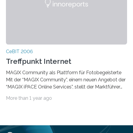
CeBIT 2006
Treffpunkt Internet
MAGIX Community als Plattform für Fotobegeisterte
Mit der “MAGIX Community”, einem neuen Angebot der
“MAGIX iPACE Online Services”, stellt der Marktführer
für Foto-, Video- und Audio-Software(1)
More than 1 year ago
Fotobegeisterten ein interaktives Austauschmedium im
Internet zur Verfügung. Auf der kostenlosen Online-
Plattform können eigene Bilder einem breiten Publikum
präsentiert und im Community-Pool aller Mitglieder
kann nach Fotos gesucht werden. “MAGIX Community”