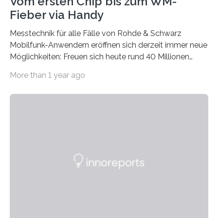
Vom ersten Chip bis zum WM-
Fieber via Handy
Messtechnik für alle Fälle von Rohde & Schwarz
Mobilfunk-Anwendern eröffnen sich derzeit immer neue
Möglichkeiten: Freuen sich heute rund 40 Millionen
UMTS-Kunden über vielfältige mobile Datendienste,
More than 1 year ago
winken in den nächsten beiden Jahren mit
HSDPA/HSUPA noch höhere Datenraten. Von der
Entwicklung und Produktion entsprechender Endgeräte
über die stabile und zuverlässige Einführung neuer
Applikationen bis hin zum Aufbau einer möglichst
vollständigen Netzabdeckung benötigen Herste