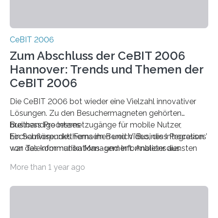
CeBIT 2006
Zum Abschluss der CeBIT 2006
Hannover: Trends und Themen der
CeBIT 2006
Die CeBIT 2006 bot wieder eine Vielzahl innovativer
Lösungen. Zu den Besuchermagneten gehörten
breitbandige Internetzugänge für mobile Nutzer,
Business Processes
hochauflösendes Fernsehen und Video, die Integration
Ein Schwerpunktthema im Bereich ’Business Processes’
von Telekommunikations- und Informationsdiensten
war das Information Management. Anbieter aus
durch Triple Play, neue RFID-Anwendungen sowie
More than 1 year ago
Services und Produkte im Bereich der IT-Sicherheit.