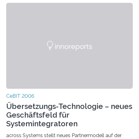
HSDPA/HSUPA noch höhere Datenraten. Von der
Entwicklung und Produktion entsprechender Endgeräte
über die stabile und zuverlässige Einführung neuer
Applikationen bis hin zum Aufbau einer möglichst
vollständigen Netzabdeckung benötigen Herste
CeBIT 2006
Übersetzungs-Technologie – neues
Geschäftsfeld für
Systemintegratoren
across Systems stellt neues Partnermodell auf der