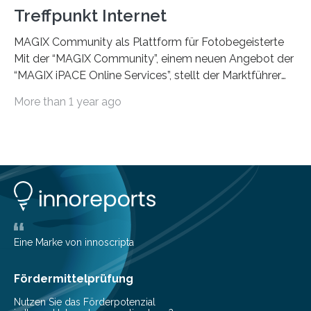
Treffpunkt Internet
MAGIX Community als Plattform für Fotobegeisterte
Mit der “MAGIX Community”, einem neuen Angebot der
“MAGIX iPACE Online Services”, stellt der Marktführer
für Foto-, Video- und Audio-Software(1)
More than 1 year ago
Fotobegeisterten ein interaktives Austauschmedium im
Internet zur Verfügung. Auf der kostenlosen Online-
Plattform können eigene Bilder einem breiten Publikum
präsentiert und im Community-Pool aller Mitglieder
kann nach Fotos gesucht werden. “MAGIX Community”
ist der Multimedia-Treffpunkt, u
Eine Marke von innoscripta
Fördermittelprüfung
Nutzen Sie das Förderpotenzial