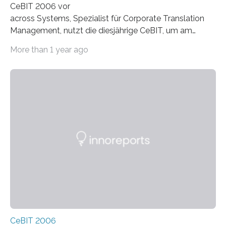
CeBIT 2006 vor
across Systems, Spezialist für Corporate Translation
Management, nutzt die diesjährige CeBIT, um am
Stand von Contents (D39/Halle 3) sein Partnermodell
More than 1 year ago
vorzustellen. Das Modell zielt insbesondere auf
Systemintegratoren, die sich im Mittelstand und
Enterprise-Umfeld mit Übersetzungstechnologie
positionieren möchten. Hier bietet sich ein
umfangreiches Betätigungsfeld. Angefangen bei der
Tool-Anbindung, Migration v
CeBIT 2006