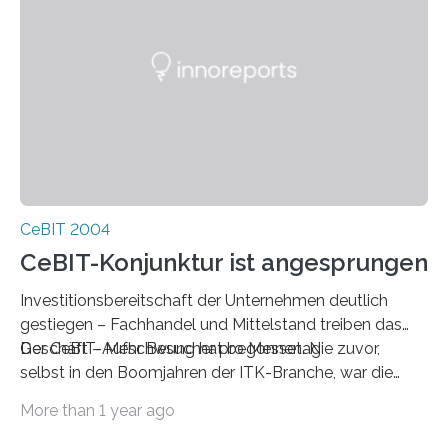
CeBIT 2004
CeBIT-Konjunktur ist angesprungen
Investitionsbereitschaft der Unternehmen deutlich
gestiegen – Fachhandel und Mittelstand treiben das
Geschäft – Mehr Besucher pro Messetag
Der CeBIT-Aufschwung hat begonnen. Nie zuvor,
selbst in den Boom­jahren der ITK-Branche, war die
Investitionsbereitschaft der Unterneh­men, die die
More than 1 year ago
CeBIT zur Information und zur Beschaffung nutzen,
höher als im Jahr 2004. Nahezu 50 Prozent der