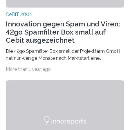
CeBIT 2004
Innovation gegen Spam und Viren:
42go Spamfilter Box small auf
Cebit ausgezeichnet
Die 42go Spamfilter Box small der Projektfarm GmbH
hat nur wenige Monate nach Marktstart eine
bemerkenswerte Auszeichnung errungen. Die
More than 1 year ago
renomierte Fachzeitschrift PC Professionell hat die
42go Box small als Innovation des Jahres für
hervorragende Entwicklungsarbeit in der Kategorie
Internet nominiert. Diese jährlich zu vergebende
Trophäe der PC Professionell ist eine der begehrtesten
Auszeichnungen der deutschen Computer-Presse. Als
Innovation des Jahres zeichnet die Redaktion der PC
Professionell