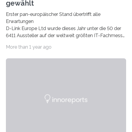
gewählt
Erster pan-europäischer Stand übertrifft alle
Erwartungen
D-Link Europe Ltd wurde dieses Jahr unter die 50 der
6411 Aussteller auf der weltweit größten IT-Fachmesse
CeBIT in Hannover gelistet 1 .
More than 1 year ago
Das Konzept, dem internationalen Trend der CeBIT zu
folgen und D-Link in einem europäischen Rahmen zu
präsentieren, erwies sich als positiv für den
Netzwerkhersteller. Durchschnittlich 650 Kunden
besuchten jeden Tag den D-Link Stand, um Neuheiten
im Netzwerk- und Kommunikationsb