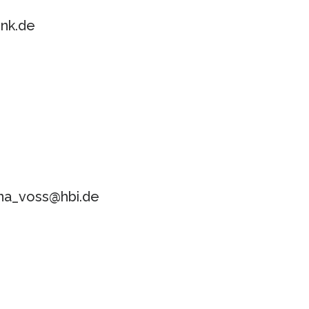
ink.de
nna_voss@hbi.de