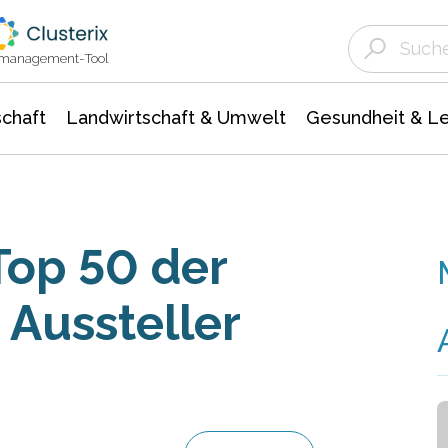
Landwirtschaft & Umwelt
Gesundheit &
Agrar- Forstwissenschaften
Unternehmensmeldungen
Biowissenschafte
Ökologie Umwelt- Naturschutz
ktmanagement-Tool
chaft
Landwirtschaft & Umwelt
Gesundheit & L
Top 50 der
 Aussteller