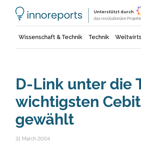
Wissenschaft & Technik
Informationstechnologie
Energie & Elektrotechnik
Unterstützt durch
das revolutionäre Proje
Wissenschaft & Technik
Technik
Weltwirts
D-Link unter die 
wichtigsten Cebit
gewählt
31 March 2004