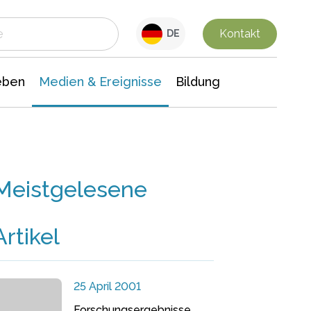
 Leben
Medien & Ereignisse
Interdisziplinäre Forschung
Veranstaltungsnachrichten
n Chemie
Gesellschaftswissenschaften
Kontakt
DE
eben
Medien & Ereignisse
Bildung
Meistgelesene
Artikel
25 April 2001
Forschungsergebnisse