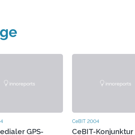
äge
04
CeBIT 2004
edialer GPS-
CeBIT-Konjunktur 