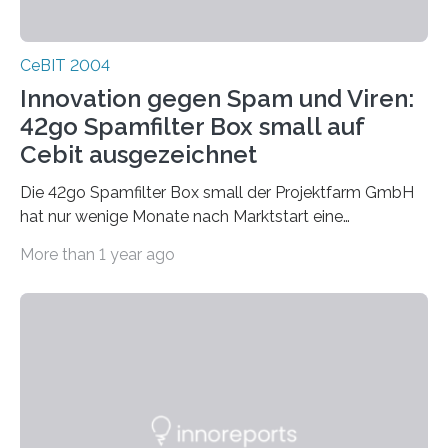
CeBIT 2004
Innovation gegen Spam und Viren:
42go Spamfilter Box small auf
Cebit ausgezeichnet
Die 42go Spamfilter Box small der Projektfarm GmbH
hat nur wenige Monate nach Marktstart eine
bemerkenswerte Auszeichnung errungen. Die
More than 1 year ago
renomierte Fachzeitschrift PC Professionell hat die
42go Box small als Innovation des Jahres für
hervorragende Entwicklungsarbeit in der Kategorie
Internet nominiert. Diese jährlich zu vergebende
Trophäe der PC Professionell ist eine der begehrtesten
Auszeichnungen der deutschen Computer-Presse. Als
Innovation des Jahres zeichnet die Redaktion der PC
Professionell