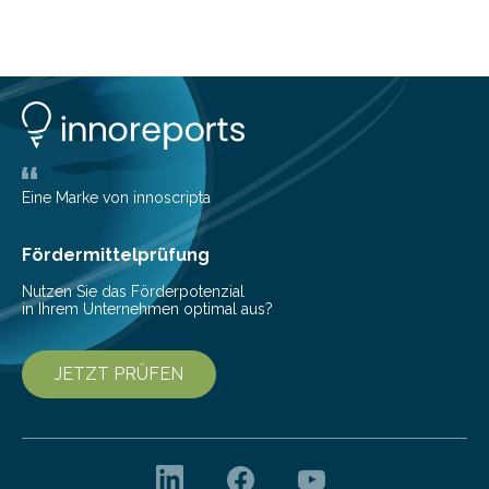
höher als im Jahr 2004. Nahezu 50 Prozent der
Fachbesucher der CeBIT 2004 tragen sich mit
konkreten Investitions­vorhaben. Damit bestätigen die
Untern
Eine Marke von innoscripta
Fördermittelprüfung
Nutzen Sie das Förderpotenzial
in Ihrem Unternehmen optimal aus?
JETZT PRÜFEN