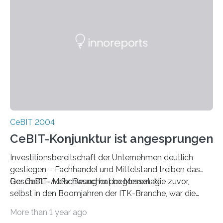
CeBIT 2004
CeBIT-Konjunktur ist angesprungen
Investitionsbereitschaft der Unternehmen deutlich
gestiegen – Fachhandel und Mittelstand treiben das
Geschäft – Mehr Besucher pro Messetag
Der CeBIT-Aufschwung hat begonnen. Nie zuvor,
selbst in den Boom­jahren der ITK-Branche, war die
Investitionsbereitschaft der Unterneh­men, die die
More than 1 year ago
CeBIT zur Information und zur Beschaffung nutzen,