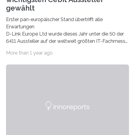
gewählt
Erster pan-europäischer Stand übertrifft alle
Erwartungen
D-Link Europe Ltd wurde dieses Jahr unter die 50 der
6411 Aussteller auf der weltweit größten IT-Fachmesse
CeBIT in Hannover gelistet 1 .
More than 1 year ago
Das Konzept, dem internationalen Trend der CeBIT zu
folgen und D-Link in einem europäischen Rahmen zu
präsentieren, erwies sich als positiv für den
Netzwerkhersteller. Durchschnittlich 650 Kunden
besuchten jeden Tag den D-Link Stand, um Neuheiten
im Netzwerk- und Kommunikationsb