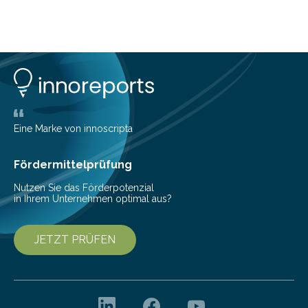
höher als im Jahr 2004. Nahezu 50 Prozent der
Fachbesucher der CeBIT 2004 tragen sich mit
konkreten Investitions­vorhaben. Damit bestätigen die
Untern
Eine Marke von innoscripta
Fördermittelprüfung
Nutzen Sie das Förderpotenzial
in Ihrem Unternehmen optimal aus?
JETZT PRÜFEN