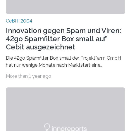
CeBIT 2004
Innovation gegen Spam und Viren:
42go Spamfilter Box small auf
Cebit ausgezeichnet
Die 42go Spamfilter Box small der Projektfarm GmbH
hat nur wenige Monate nach Marktstart eine
bemerkenswerte Auszeichnung errungen. Die
More than 1 year ago
renomierte Fachzeitschrift PC Professionell hat die
42go Box small als Innovation des Jahres für
hervorragende Entwicklungsarbeit in der Kategorie
Internet nominiert. Diese jährlich zu vergebende
Trophäe der PC Professionell ist eine der begehrtesten
Auszeichnungen der deutschen Computer-Presse. Als
Innovation des Jahres zeichnet die Redaktion der PC
Professionell