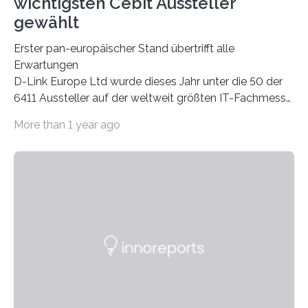
wichtigsten Cebit Aussteller
gewählt
Erster pan-europäischer Stand übertrifft alle
Erwartungen
D-Link Europe Ltd wurde dieses Jahr unter die 50 der
6411 Aussteller auf der weltweit größten IT-Fachmesse
CeBIT in Hannover gelistet 1 .
More than 1 year ago
Das Konzept, dem internationalen Trend der CeBIT zu
folgen und D-Link in einem europäischen Rahmen zu
präsentieren, erwies sich als positiv für den
Netzwerkhersteller. Durchschnittlich 650 Kunden
besuchten jeden Tag den D-Link Stand, um Neuheiten
im Netzwerk- und Kommunikationsb