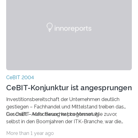
CeBIT 2004
CeBIT-Konjunktur ist angesprungen
Investitionsbereitschaft der Unternehmen deutlich
gestiegen – Fachhandel und Mittelstand treiben das
Geschäft – Mehr Besucher pro Messetag
Der CeBIT-Aufschwung hat begonnen. Nie zuvor,
selbst in den Boom­jahren der ITK-Branche, war die
Investitionsbereitschaft der Unterneh­men, die die
More than 1 year ago
CeBIT zur Information und zur Beschaffung nutzen,