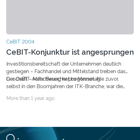
CeBIT 2004
CeBIT-Konjunktur ist angesprungen
Investitionsbereitschaft der Unternehmen deutlich
gestiegen – Fachhandel und Mittelstand treiben das
Geschäft – Mehr Besucher pro Messetag
Der CeBIT-Aufschwung hat begonnen. Nie zuvor,
selbst in den Boom­jahren der ITK-Branche, war die
Investitionsbereitschaft der Unterneh­men, die die
More than 1 year ago
CeBIT zur Information und zur Beschaffung nutzen,
höher als im Jahr 2004. Nahezu 50 Prozent der
Fachbesucher der CeBIT 2004 tragen sich mit
konkreten Investitions­vorhaben. Damit bestätigen die
Untern