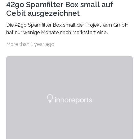
42go Spamfilter Box small auf
Cebit ausgezeichnet
Die 42go Spamfilter Box small der Projektfarm GmbH
hat nur wenige Monate nach Marktstart eine
bemerkenswerte Auszeichnung errungen. Die
More than 1 year ago
renomierte Fachzeitschrift PC Professionell hat die
42go Box small als Innovation des Jahres für
hervorragende Entwicklungsarbeit in der Kategorie
Internet nominiert. Diese jährlich zu vergebende
Trophäe der PC Professionell ist eine der begehrtesten
Auszeichnungen der deutschen Computer-Presse. Als
Innovation des Jahres zeichnet die Redaktion der PC
Professionell