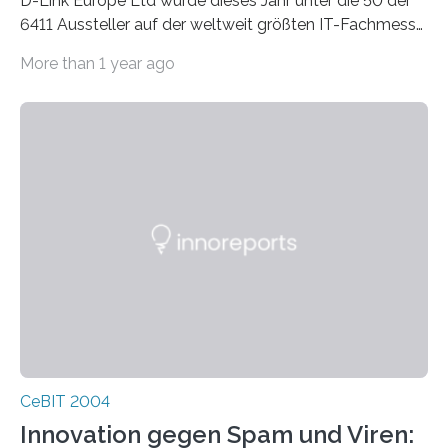
D-Link Europe Ltd wurde dieses Jahr unter die 50 der
6411 Aussteller auf der weltweit größten IT-Fachmesse
CeBIT in Hannover gelistet 1 .
More than 1 year ago
Das Konzept, dem internationalen Trend der CeBIT zu
folgen und D-Link in einem europäischen Rahmen zu
präsentieren, erwies sich als positiv für den
Netzwerkhersteller. Durchschnittlich 650 Kunden
besuchten jeden Tag den D-Link Stand, um Neuheiten
im Netzwerk- und Kommunikationsb
CeBIT 2004
Innovation gegen Spam und Viren: