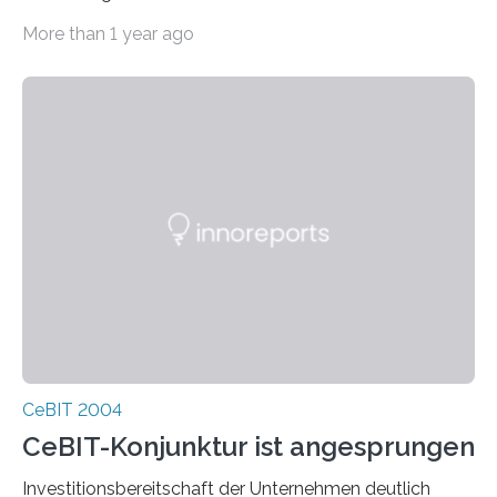
Empfänger in ein MMS-Handy integriert.
Handy, dass sich eine fremde Stadt in vertrautes Terrain
More than 1 year ago
verwandelt. Noch ist unklar, ob und wann der Prototyp
auf den Markt kommt. Derzeit finden in meh
CeBIT 2004
CeBIT-Konjunktur ist angesprungen
Investitionsbereitschaft der Unternehmen deutlich