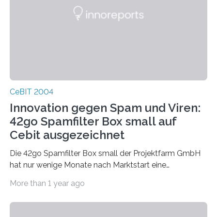
CeBIT 2004
Innovation gegen Spam und Viren:
42go Spamfilter Box small auf
Cebit ausgezeichnet
Die 42go Spamfilter Box small der Projektfarm GmbH
hat nur wenige Monate nach Marktstart eine
bemerkenswerte Auszeichnung errungen. Die
More than 1 year ago
renomierte Fachzeitschrift PC Professionell hat die
42go Box small als Innovation des Jahres für
hervorragende Entwicklungsarbeit in der Kategorie