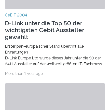
CeBIT 2004
D-Link unter die Top 50 der
wichtigsten Cebit Aussteller
gewählt
Erster pan-europäischer Stand übertrifft alle
Erwartungen
D-Link Europe Ltd wurde dieses Jahr unter die 50 der
6411 Aussteller auf der weltweit größten IT-Fachmesse
CeBIT in Hannover gelistet 1 .
More than 1 year ago
Das Konzept, dem internationalen Trend der CeBIT zu
folgen und D-Link in einem europäischen Rahmen zu
präsentieren, erwies sich als positiv für den
Netzwerkhersteller. Durchschnittlich 650 Kunden
besuchten jeden Tag den D-Link Stand, um Neuheiten
im Netzwerk- und Kommunikationsb