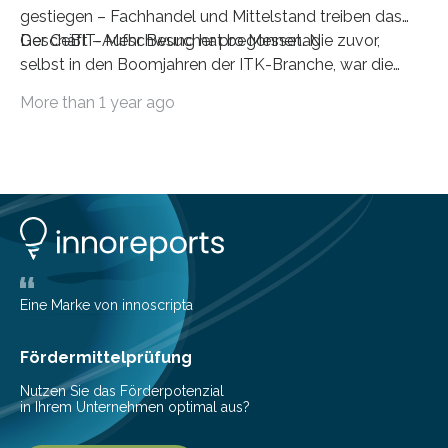
gestiegen – Fachhandel und Mittelstand treiben das
Geschäft – Mehr Besucher pro Messetag
Der CeBIT-Aufschwung hat begonnen. Nie zuvor,
selbst in den Boom­jahren der ITK-Branche, war die
Investitionsbereitschaft der Unterneh­men, die die
More than 1 year ago
CeBIT zur Information und zur Beschaffung nutzen,
höher als im Jahr 2004. Nahezu 50 Prozent der
Fachbesucher der CeBIT 2004 tragen sich mit
konkreten Investitions­vorhaben. Damit bestätigen die
Untern
Eine Marke von innoscripta
Fördermittelprüfung
Nutzen Sie das Förderpotenzial
in Ihrem Unternehmen optimal aus?