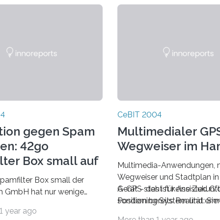
04
CeBIT 2004
tion gegen Spam
Multimedialer GP
ren: 42go
Wegweiser im Ha
lter Box small auf
Multimedia-Anwendungen, m
ausgezeichnet
Wegweiser und Stadtplan in
pamfilter Box small der
Gerät – das ist keine Zukunft
A-GPS steht für Assisted Gl
rm GmbH hat nur wenige
sondern bereits Realität: Si
Positioning System und ermö
h Marktstart eine
1 year ago
zur CeBIT erstmals einen ru
Kombination mit einem Kam
werte Auszeichnung
More than 1 year ago