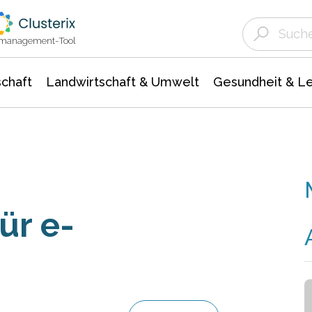
Landwirtschaft & Umwelt
Gesundheit &
Agrar- Forstwissenschaften
Unternehmensmeldungen
Biowissenschafte
Ökologie Umwelt- Naturschutz
ktmanagement-Tool
chaft
Landwirtschaft & Umwelt
Gesundheit & L
ür e-