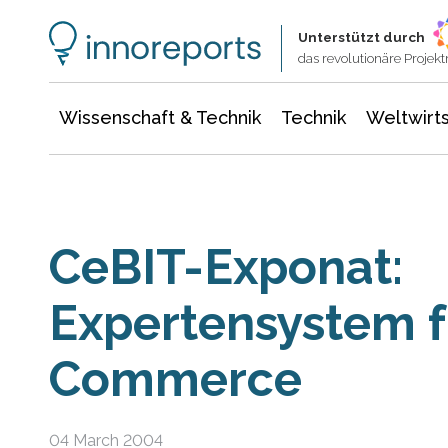
Wissenschaft & Technik
Informationstechnologie
Energie & Elektrotechnik
Unterstützt durch
das revolutionäre Proje
Wissenschaft & Technik
Technik
Weltwirts
CeBIT-Exponat:
Expertensystem f
Commerce
04 March 2004