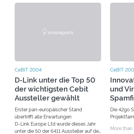
CeBIT 2004
CeBIT 20
D-Link unter die Top 50
Innova
der wichtigsten Cebit
und Vi
Aussteller gewählt
Spamfi
Cebit 
Erster pan-europäischer Stand
Die 42go S
übertrifft alle Erwartungen
Projektfa
D-Link Europe Ltd wurde dieses Jahr
Monate nac
More than 
unter die 50 der 6411 Aussteller auf der
bemerkens