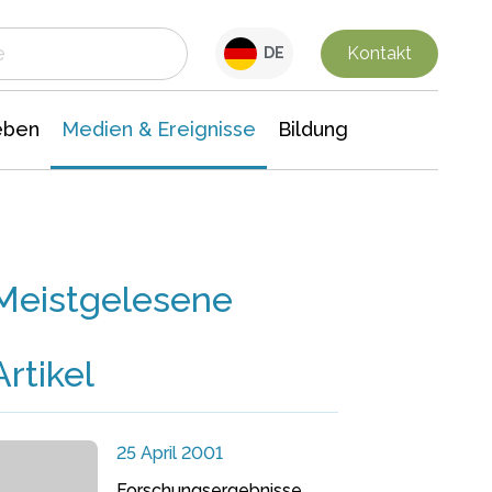
 Leben
Medien & Ereignisse
Interdisziplinäre Forschung
Veranstaltungsnachrichten
n Chemie
Gesellschaftswissenschaften
Kontakt
DE
eben
Medien & Ereignisse
Bildung
Meistgelesene
Artikel
25 April 2001
Forschungsergebnisse