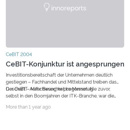
CeBIT 2004
CeBIT-Konjunktur ist angesprungen
Investitionsbereitschaft der Unternehmen deutlich
gestiegen – Fachhandel und Mittelstand treiben das
Geschäft – Mehr Besucher pro Messetag
Der CeBIT-Aufschwung hat begonnen. Nie zuvor,
selbst in den Boom­jahren der ITK-Branche, war die
Investitionsbereitschaft der Unterneh­men, die die
More than 1 year ago
CeBIT zur Information und zur Beschaffung nutzen,
höher als im Jahr 2004. Nahezu 50 Prozent der
Fachbesucher der CeBIT 2004 tragen sich mit