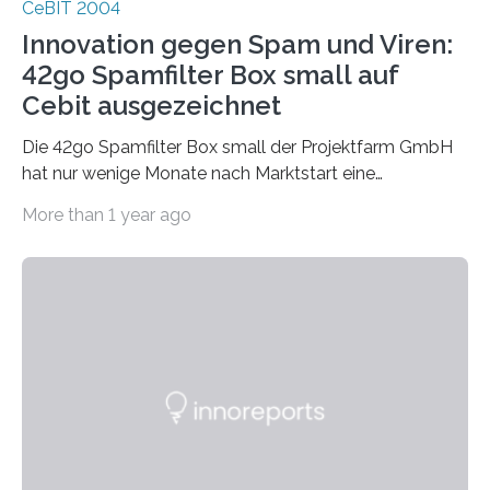
CeBIT 2004
Innovation gegen Spam und Viren:
42go Spamfilter Box small auf
Cebit ausgezeichnet
Die 42go Spamfilter Box small der Projektfarm GmbH
hat nur wenige Monate nach Marktstart eine
bemerkenswerte Auszeichnung errungen. Die
More than 1 year ago
renomierte Fachzeitschrift PC Professionell hat die
42go Box small als Innovation des Jahres für
hervorragende Entwicklungsarbeit in der Kategorie
Internet nominiert. Diese jährlich zu vergebende
Trophäe der PC Professionell ist eine der begehrtesten
Auszeichnungen der deutschen Computer-Presse. Als
Innovation des Jahres zeichnet die Redaktion der PC
Professionell