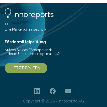
konkreten Investitions­vorhaben. Damit bestätigen die
Untern
Eine Marke von innoscripta
Fördermittelprüfung
Nutzen Sie das Förderpotenzial
in Ihrem Unternehmen optimal aus?
JETZT PRÜFEN
Copyright © 2026 - innoscripta AG