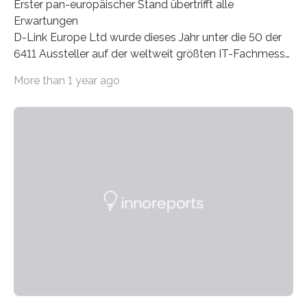
Erster pan-europäischer Stand übertrifft alle
Erwartungen
D-Link Europe Ltd wurde dieses Jahr unter die 50 der
6411 Aussteller auf der weltweit größten IT-Fachmesse
CeBIT in Hannover gelistet 1 .
More than 1 year ago
Das Konzept, dem internationalen Trend der CeBIT zu
folgen und D-Link in einem europäischen Rahmen zu
präsentieren, erwies sich als positiv für den
Netzwerkhersteller. Durchschnittlich 650 Kunden
besuchten jeden Tag den D-Link Stand, um Neuheiten
im Netzwerk- und Kommunikationsb