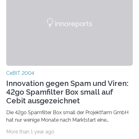
besuchten jeden Tag den D-Link Stand, um Neuheiten
im Netzwerk- und Kommunikationsb
CeBIT 2004
Innovation gegen Spam und Viren:
42go Spamfilter Box small auf
Cebit ausgezeichnet
Die 42go Spamfilter Box small der Projektfarm GmbH
hat nur wenige Monate nach Marktstart eine
bemerkenswerte Auszeichnung errungen. Die
More than 1 year ago
renomierte Fachzeitschrift PC Professionell hat die