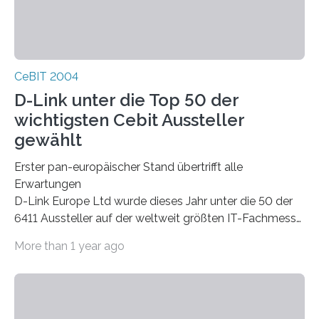
CeBIT 2004
D-Link unter die Top 50 der
wichtigsten Cebit Aussteller
gewählt
Erster pan-europäischer Stand übertrifft alle
Erwartungen
D-Link Europe Ltd wurde dieses Jahr unter die 50 der
6411 Aussteller auf der weltweit größten IT-Fachmesse
CeBIT in Hannover gelistet 1 .
More than 1 year ago
Das Konzept, dem internationalen Trend der CeBIT zu
folgen und D-Link in einem europäischen Rahmen zu
präsentieren, erwies sich als positiv für den
Netzwerkhersteller. Durchschnittlich 650 Kunden