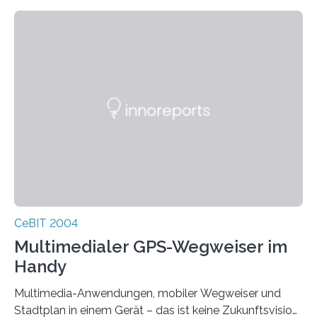
42go Box small als Innovation des Jahres für
hervorragende Entwicklungsarbeit in der Kategorie
Internet nominiert. Diese jährlich zu vergebende
Trophäe der PC Professionell ist eine der begehrtesten
Auszeichnungen der deutschen Computer-Presse. Als
Innovation des Jahres zeichnet die Redaktion der PC
Professionell
CeBIT 2004
Multimedialer GPS-Wegweiser im
Handy
Multimedia-Anwendungen, mobiler Wegweiser und
Stadtplan in einem Gerät – das ist keine Zukunftsvision,