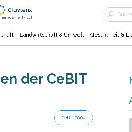
Landwirtschaft & Umwelt
Gesundheit &
Agrar- Forstwissenschaften
Unternehmensmeldungen
Biowissenschafte
Ökologie Umwelt- Naturschutz
ktmanagement-Tool
chaft
Landwirtschaft & Umwelt
Gesundheit & L
en der CeBIT
CeBIT 2004