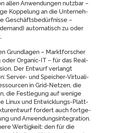
 von allen Anwendungen nutzbar –
ge Koppelung an die Un­ter­neh­
ie Geschäftsbedürfnisse –
n demand) automatisch zu oder
.
en Grundlagen – Marktforscher
 oder Organic-IT – für das Real­
ion. Der Entwurf verlangt
Server- und Speicher-Virtua­li­
ssourcen in Grid-Netzen, die
on, die Festlegung auf wenige
e Linux und Entwicklungs-Platt­
kturentwurf fordert auch fort­ge­
 und An­wen­dungs­in­te­gra­tion.
ere Wertigkeit: den für die