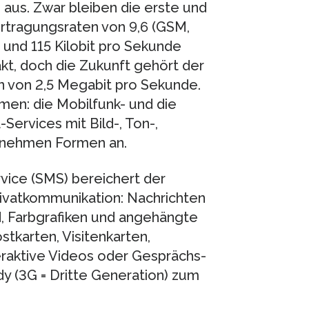
aus. Zwar bleiben die erste und
rtragungsraten von 9,6 (GSM,
nd 115 Kilobit pro Se­kun­de
kt, doch die Zukunft ge­hört der
n von 2,5 Megabit pro Sekunde.
n: die Mobilfunk- und die
Services mit Bild-, Ton-,
 nehmen Formen an.
vice (SMS) bereichert der
vatkommunikation: Nach­rich­ten
 Farbgrafiken und ange­hängte
karten, Visiten­kar­ten,
eraktive Videos oder Ge­sprächs­
dy (3G = Dritte Gene­ration) zum