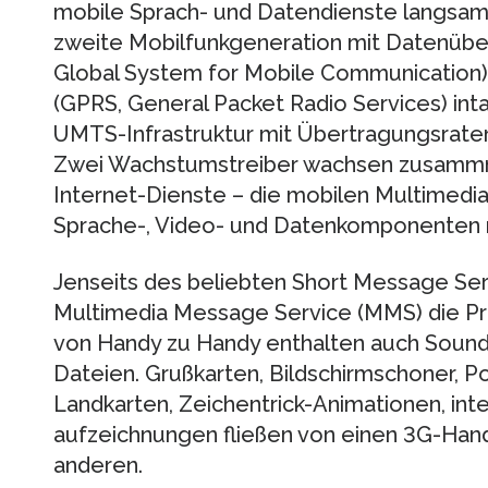
mo­bile Sprach- und Datendienste langsam 
zweite Mobilfunkgeneration mit Datenübe
Global System for Mobile Communication) u
(GPRS, General Packet Radio Services) inta
UMTS-Infrastruktur mit Übertragungsrate
Zwei Wachstumstreiber wachsen zusammme
Internet-Dienste – die mobilen Multimedia-
Sprache-, Video- und Datenkomponenten
Jenseits des beliebten Short Message Ser
Multimedia Message Service (MMS) die Pri
von Handy zu Handy enthalten auch Sound,
Dateien. Grußkarten, Bildschirmschoner, Post
Landkarten, Zeichentrick-Animationen, int
auf­zeich­nun­gen fließen von einen 3G-Han
anderen.