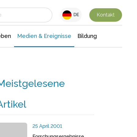
 Leben
Medien & Ereignisse
Interdisziplinäre Forschung
Veranstaltungsnachrichten
n Chemie
Gesellschaftswissenschaften
Kontakt
DE
eben
Medien & Ereignisse
Bildung
Meistgelesene
Artikel
25 April 2001
Forschungsergebnisse