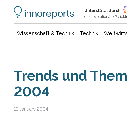
Wissenschaft & Technik
Informationstechnologie
Energie & Elektrotechnik
Unterstützt durch
das revolutionäre Proje
Wissenschaft & Technik
Technik
Weltwirts
Trends und Them
2004
13 January 2004