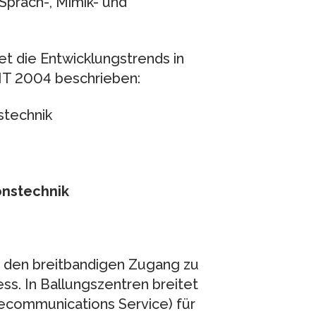
prach-, Mimik- und
et die Entwicklungstrends in
IT 2004 beschrieben:
stechnik
onstechnik
 den breitbandigen Zugang zu
ss. In Ballungszentren breitet
ecommunications Service) für