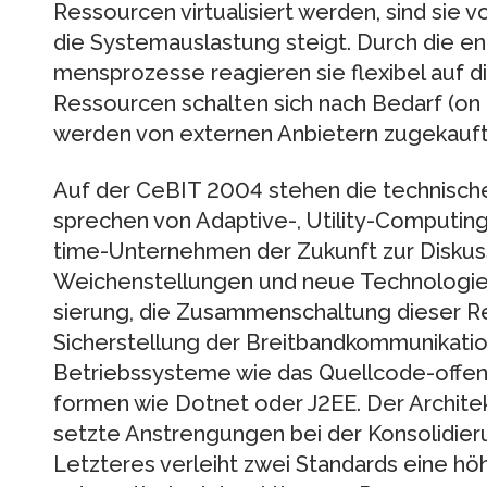
Ressourcen virtualisiert werden, sind sie
die Systemauslastung steigt. Durch die en
mensprozesse reagieren sie flexibel auf d
Ressourcen schalten sich nach Bedarf (o
werden von externen Anbietern zugekauft
Auf der CeBIT 2004 stehen die technisch
spre­chen von Adaptive-, Utility-Computing
time-Unternehmen der Zukunft zur Diskuss
Weichenstellungen und neue Technologien: 
sierung, die Zusammenschaltung dieser Re
Sicher­stellung der Breitbandkommunikati
Betriebs­systeme wie das Quellcode-offen
for­men wie Dotnet oder J2EE. Der Archite
setzte Anstrengungen bei der Konsolidierung
Letzteres verleiht zwei Standards eine höh