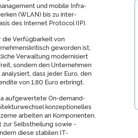
management und mobile In­fra­
werken (WLAN) bis zu inter­
is des Internet Protocol (IP).
 die Verfügbarkeit von
rnehmenskritisch geworden ist,
iche Verwaltung mo­der­ni­siert
reit, sondern den Un­ter­nehmen
analysiert, dass jeder Euro, den
Rendite von 1,80 Euro erbringt.
ma aufgewertete On-demand-
ekturwechsel kon­zep­tio­nel­les
zerne arbeiten an Kompo­nen­ten,
 zur Selbstheilung sowie -
Indem diese stabilen IT-