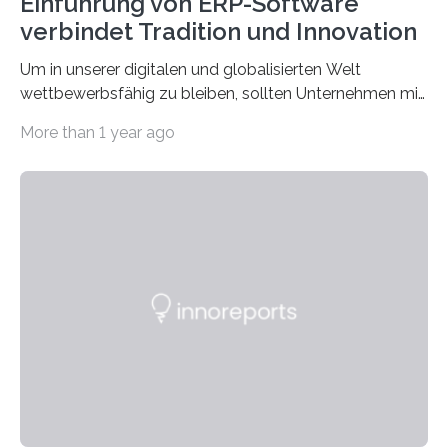
Einführung von ERP-Software
verbindet Tradition und Innovation
Um in unserer digitalen und globalisierten Welt
wettbewerbsfähig zu bleiben, sollten Unternehmen mit
dem Wandel gehen. Das bedeutet jedoch nicht, dass
More than 1 year ago
ihre traditionellen Werte auf der Strecke bleiben
müssen. Tatsächlich ist es vollkommen legitim und
sogar empfehlenswert, an bewährten Praktiken
festzuhalten, solange sie sich mit modernen
Technologien vereinbaren lassen. Die Einführung einer
ERP-Software spielt dabei eine wichtige Rolle, denn
mit dem richtigen System können Unternehmen
traditionelle Geschäftsprozesse in vielerlei Hinsicht
optimieren. Bewährte Praktiken lassen sich mit
modernen Technologien kombinieren Ein…