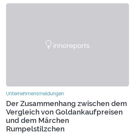
keine rauschfördernden Eigenschaften und wird vor
allem für seine potenziellen gesundheitlichen Vorteile
geschätzt. Doch was steckt tatsächlich hinter den
positiven Effekten von CBD, und wie hängen diese mit
den biologischen Prozessen im menschlichen Körper
zusammen? Welche neuen Erkenntnisse liefert die
Forschung und welche Entwicklungen gibt es auf
diesem Gebiet? In diesem Artikel…
Unternehmensmeldungen
Der Zusammenhang zwischen dem
Vergleich von Goldankaufpreisen
und dem Märchen
Rumpelstilzchen