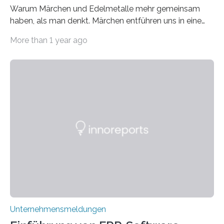
Warum Märchen und Edelmetalle mehr gemeinsam
haben, als man denkt. Märchen entführen uns in eine
Welt der Fantasie, in der Zauber und unerwartete
More than 1 year ago
Wendungen die Hauptrolle spielen. Doch haben Sie
schon einmal darüber nachgedacht, dass ein Märchen
wie Rumpelstilzchen erstaunliche Parallelen zur
modernen Realität, insbesondere dem Handel mit
Edelmetallen, aufweist? In beiden Welten dreht sich
vieles um das geheimnisvolle und wertvolle Gold, doch
die Moral der Geschichte birgt auch für den heutigen
Goldankauf einige Lehren. In Rumpelstilzchen wird das
scheinbar…
Unternehmensmeldungen