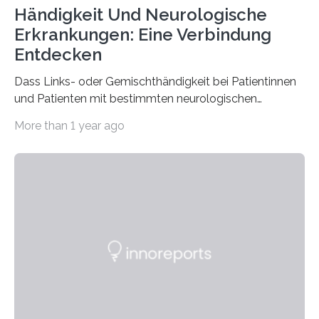
Händigkeit Und Neurologische
Erkrankungen: Eine Verbindung
Entdecken
Dass Links- oder Gemischthändigkeit bei Patientinnen
und Patienten mit bestimmten neurologischen
Erkrankungen wie Autismus-Spektrum-Störungen
More than 1 year ago
auffällig häufig vorkommt, ist eine oft berichtete
Beobachtung aus der Praxis. Die Verbindung von
Händigkeit und diesen Erkrankungen liegt
wahrscheinlich darin begründet, dass beide durch
Prozesse in der frühen Hirnentwicklung beeinflusst
werden. Verschiedene Studien untersuchten diesen
Zusammenhang für einzelne Erkrankungen und
konnten ihn mal belegen, mal nicht. Eine Meta-Analyse,
die ein internationales Forschungsteam aus Bochum,
Hamburg, Nimwegen und Athen durchgeführt hat,
zeigt, dass eine abweichende Händigkeit…