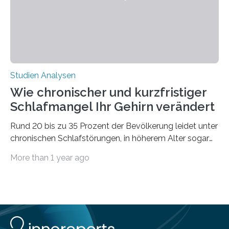
voraus – bedingt durch kürzere…
Studien Analysen
Wie chronischer und kurzfristiger
Schlafmangel Ihr Gehirn verändert
Rund 20 bis zu 35 Prozent der Bevölkerung leidet unter
chronischen Schlafstörungen, in höherem Alter sogar
die Hälfte aller Menschen. Fast jeder Jugendliche oder
More than 1 year ago
Erwachsene kennt zudem ein kurzfristiges Schlafdefizit:
ob Party, ein langer Arbeitstag, die Pflege Angehöriger
oder schlicht am Handy verdaddelt – die Möglichkeiten
zu wenig Schlaf zu bekommen sind vielfältig. Jülicher
Forscher:innen konnten in einer aktuellen Metastudie
zeigen, dass sich die jeweils beteiligten Gehirnregionen