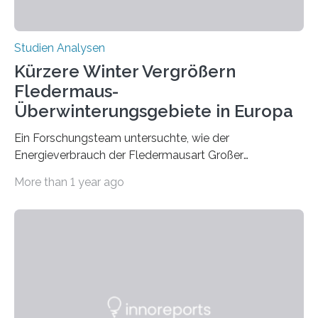
Studien Analysen
Kürzere Winter Vergrößern
Fledermaus-
Überwinterungsgebiete in Europa
Ein Forschungsteam untersuchte, wie der
Energieverbrauch der Fledermausart Großer
Abendsegler von der Temperatur beeinflusst wird, und
More than 1 year ago
erstellte ein Modell, mit dem sich vorhersagen lässt, in
welchen geographischen Breiten sie den Winterschlaf
überleben und wie sich ihre Überwinterungsgebiete im
Laufe der Zeit verändern könnten. Es zeichnet die
Verschiebung der Überwinterungsgebiete in den letzten
50 Jahren exakt nach und sagt eine weitere
Ausdehnung nach Nordosten um bis zu 14 Prozent des
derzeitigen Verbreitungsgebiets bis zum Jahr 2100