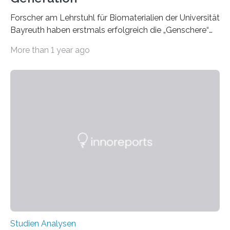
Forscher am Lehrstuhl für Biomaterialien der Universität
Bayreuth haben erstmals erfolgreich die „Genschere“
CRISPR-Cas9 bei Spinnen eingesetzt. Die Spinnen
More than 1 year ago
produzierten nach der Gen-Editierung rot
fluoreszierende Spinnenseide. Über ihre Ergebnisse
berichten die Forscher im Fachjournal Angewandte
Chemie. What for? Spinnenseide ist eine der
interessantesten Fasern im Bereich der
Materialwissenschaften: Insbesondere ihr Abseilfaden
ist enorm reißfest, dabei jedoch elastisch, leicht und
biologisch abbaubar. Wenn es gelingt, die Produktion
der Spinnenseide in vivo – im lebenden Tier – zu
beeinflussen und damit Einblicke…
Studien Analysen