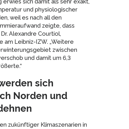
erwies sich damit als sehr exakt,
peratur und physiologischer
n, weil es nach all den
ammieraufwand zeigte, dass
 Dr. Alexandre Courtiol,
e am Leibniz-IZW. „Weitere
erwinterungsgebiet zwischen
verschob und damit um 6,3
ößerte.“
werden sich
nach Norden und
sdehnen
n zukünftiger Klimaszenarien in