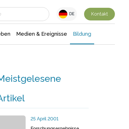
 Leben
Medien & Ereignisse
Interdisziplinäre Forschung
Veranstaltungsnachrichten
n Chemie
Gesellschaftswissenschaften
Kontakt
DE
eben
Medien & Ereignisse
Bildung
Meistgelesene
Artikel
25 April 2001
Forschungsergebnisse