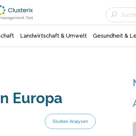
Landwirtschaft & Umwelt
Gesundheit &
Agrar- Forstwissenschaften
Unternehmensmeldungen
Biowissenschafte
Ökologie Umwelt- Naturschutz
ktmanagement-Tool
chaft
Landwirtschaft & Umwelt
Gesundheit & L
n Europa
Studien Analysen