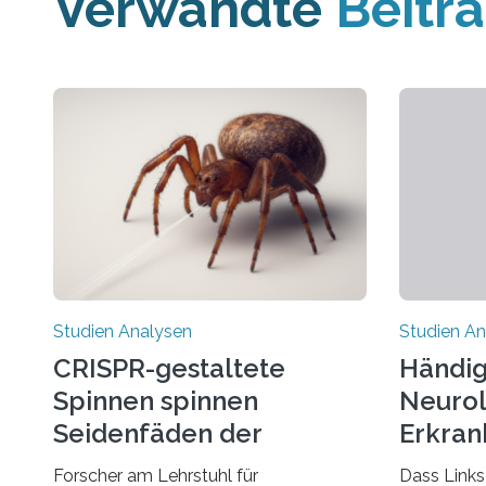
Verwandte
Beitr
Studien Analysen
Studien An
CRISPR-gestaltete
Händig
Spinnen spinnen
Neurol
Seidenfäden der
Erkran
nächsten Generation
Verbin
Forscher am Lehrstuhl für
Dass Links