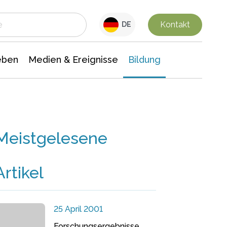
 Leben
Medien & Ereignisse
Interdisziplinäre Forschung
Veranstaltungsnachrichten
n Chemie
Gesellschaftswissenschaften
Kontakt
DE
eben
Medien & Ereignisse
Bildung
Meistgelesene
Artikel
25 April 2001
Forschungsergebnisse