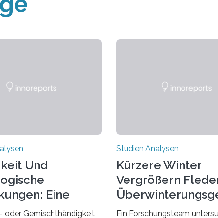
äge
alysen
Studien Analysen
keit Und
Kürzere Winter
ogische
Vergrößern Flede
kungen: Eine
Überwinterungsg
dung Entdecken
in Europa
- oder Gemischthändigkeit
Ein Forschungsteam untersu