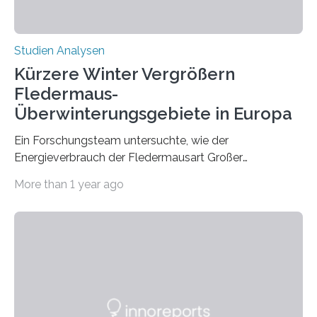
Studien Analysen
Kürzere Winter Vergrößern
Fledermaus-
Überwinterungsgebiete in Europa
Ein Forschungsteam untersuchte, wie der
Energieverbrauch der Fledermausart Großer
Abendsegler von der Temperatur beeinflusst wird, und
More than 1 year ago
erstellte ein Modell, mit dem sich vorhersagen lässt, in
welchen geographischen Breiten sie den Winterschlaf
überleben und wie sich ihre Überwinterungsgebiete im
Laufe der Zeit verändern könnten. Es zeichnet die
Verschiebung der Überwinterungsgebiete in den letzten
50 Jahren exakt nach und sagt eine weitere
Ausdehnung nach Nordosten um bis zu 14 Prozent des
derzeitigen Verbreitungsgebiets bis zum Jahr 2100