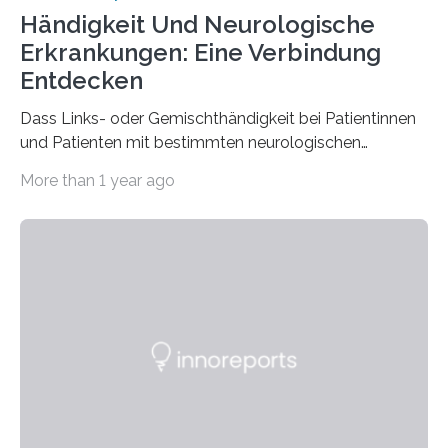
Händigkeit Und Neurologische
Erkrankungen: Eine Verbindung
Entdecken
Dass Links- oder Gemischthändigkeit bei Patientinnen
und Patienten mit bestimmten neurologischen
Erkrankungen wie Autismus-Spektrum-Störungen
More than 1 year ago
auffällig häufig vorkommt, ist eine oft berichtete
Beobachtung aus der Praxis. Die Verbindung von
Händigkeit und diesen Erkrankungen liegt
wahrscheinlich darin begründet, dass beide durch
Prozesse in der frühen Hirnentwicklung beeinflusst
werden. Verschiedene Studien untersuchten diesen
Zusammenhang für einzelne Erkrankungen und
konnten ihn mal belegen, mal nicht. Eine Meta-Analyse,
die ein internationales Forschungsteam aus Bochum,
Hamburg, Nimwegen und Athen durchgeführt hat,
zeigt, dass eine abweichende Händigkeit…