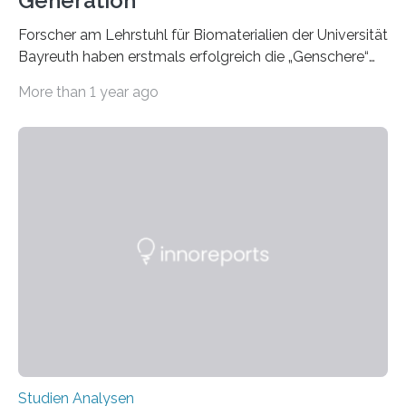
Generation
Forscher am Lehrstuhl für Biomaterialien der Universität
Bayreuth haben erstmals erfolgreich die „Genschere“
CRISPR-Cas9 bei Spinnen eingesetzt. Die Spinnen
More than 1 year ago
produzierten nach der Gen-Editierung rot
fluoreszierende Spinnenseide. Über ihre Ergebnisse
berichten die Forscher im Fachjournal Angewandte
Chemie. What for? Spinnenseide ist eine der
interessantesten Fasern im Bereich der
Materialwissenschaften: Insbesondere ihr Abseilfaden
ist enorm reißfest, dabei jedoch elastisch, leicht und
biologisch abbaubar. Wenn es gelingt, die Produktion
der Spinnenseide in vivo – im lebenden Tier – zu
beeinflussen und damit Einblicke…
Studien Analysen