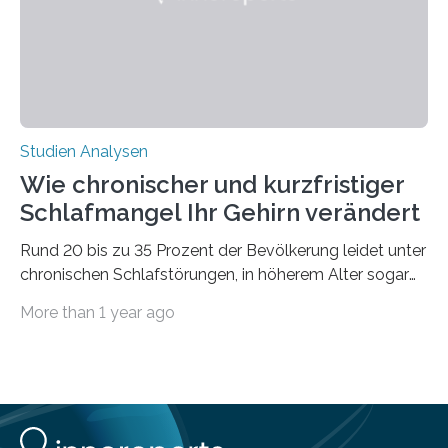
voraus – bedingt durch kürzere…
Studien Analysen
Wie chronischer und kurzfristiger
Schlafmangel Ihr Gehirn verändert
Rund 20 bis zu 35 Prozent der Bevölkerung leidet unter
chronischen Schlafstörungen, in höherem Alter sogar
die Hälfte aller Menschen. Fast jeder Jugendliche oder
More than 1 year ago
Erwachsene kennt zudem ein kurzfristiges Schlafdefizit:
ob Party, ein langer Arbeitstag, die Pflege Angehöriger
oder schlicht am Handy verdaddelt – die Möglichkeiten
zu wenig Schlaf zu bekommen sind vielfältig. Jülicher
Forscher:innen konnten in einer aktuellen Metastudie
zeigen, dass sich die jeweils beteiligten Gehirnregionen