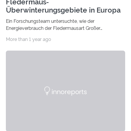
Fledermaus-
Überwinterungsgebiete in Europa
Ein Forschungsteam untersuchte, wie der
Energieverbrauch der Fledermausart Großer
Abendsegler von der Temperatur beeinflusst wird, und
More than 1 year ago
erstellte ein Modell, mit dem sich vorhersagen lässt, in
welchen geographischen Breiten sie den Winterschlaf
überleben und wie sich ihre Überwinterungsgebiete im
Laufe der Zeit verändern könnten. Es zeichnet die
Verschiebung der Überwinterungsgebiete in den letzten
50 Jahren exakt nach und sagt eine weitere
Ausdehnung nach Nordosten um bis zu 14 Prozent des
derzeitigen Verbreitungsgebiets bis zum Jahr 2100
voraus – bedingt durch kürzere…