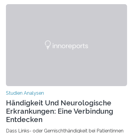
fluoreszierende Spinnenseide. Über ihre Ergebnisse
berichten die Forscher im Fachjournal Angewandte
Chemie. What for? Spinnenseide ist eine der
interessantesten Fasern im Bereich der
Materialwissenschaften: Insbesondere ihr Abseilfaden
ist enorm reißfest, dabei jedoch elastisch, leicht und
biologisch abbaubar. Wenn es gelingt, die Produktion
der Spinnenseide in vivo – im lebenden Tier – zu
beeinflussen und damit Einblicke…
Studien Analysen
Händigkeit Und Neurologische
Erkrankungen: Eine Verbindung
Entdecken
Dass Links- oder Gemischthändigkeit bei Patientinnen