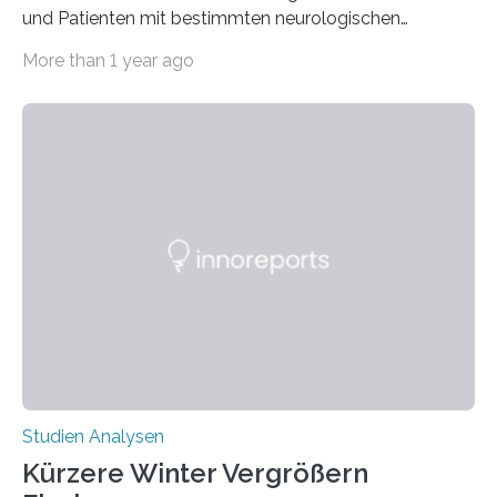
und Patienten mit bestimmten neurologischen
Erkrankungen wie Autismus-Spektrum-Störungen
More than 1 year ago
auffällig häufig vorkommt, ist eine oft berichtete
Beobachtung aus der Praxis. Die Verbindung von
Händigkeit und diesen Erkrankungen liegt
wahrscheinlich darin begründet, dass beide durch
Prozesse in der frühen Hirnentwicklung beeinflusst
werden. Verschiedene Studien untersuchten diesen
Zusammenhang für einzelne Erkrankungen und
konnten ihn mal belegen, mal nicht. Eine Meta-Analyse,
die ein internationales Forschungsteam aus Bochum,
Hamburg, Nimwegen und Athen durchgeführt hat,
zeigt, dass eine abweichende Händigkeit…
Studien Analysen
Kürzere Winter Vergrößern