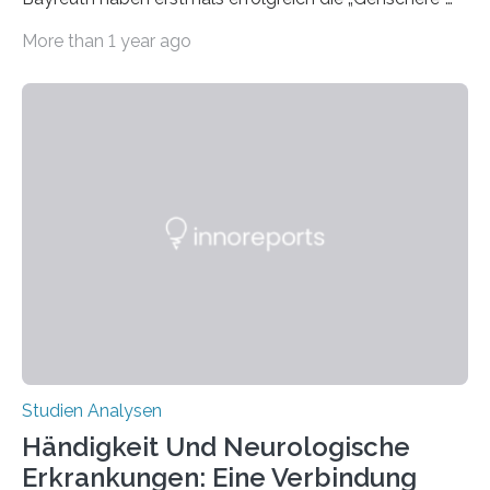
CRISPR-Cas9 bei Spinnen eingesetzt. Die Spinnen
More than 1 year ago
produzierten nach der Gen-Editierung rot
fluoreszierende Spinnenseide. Über ihre Ergebnisse
berichten die Forscher im Fachjournal Angewandte
Chemie. What for? Spinnenseide ist eine der
interessantesten Fasern im Bereich der
Materialwissenschaften: Insbesondere ihr Abseilfaden
ist enorm reißfest, dabei jedoch elastisch, leicht und
biologisch abbaubar. Wenn es gelingt, die Produktion
der Spinnenseide in vivo – im lebenden Tier – zu
beeinflussen und damit Einblicke…
Studien Analysen
Händigkeit Und Neurologische
Erkrankungen: Eine Verbindung