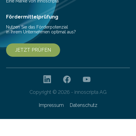
veröffentlicht. „Schlechter…
Eine Marke von innoscripta
Fördermittelprüfung
Nutzen Sie das Förderpotenzial
in Ihrem Unternehmen optimal aus?
JETZT PRÜFEN
Copyright © 2026 - innoscripta AG
Impressum
Datenschutz