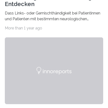
Entdecken
Dass Links- oder Gemischthändigkeit bei Patientinnen
und Patienten mit bestimmten neurologischen
Erkrankungen wie Autismus-Spektrum-Störungen
More than 1 year ago
auffällig häufig vorkommt, ist eine oft berichtete
Beobachtung aus der Praxis. Die Verbindung von
Händigkeit und diesen Erkrankungen liegt
wahrscheinlich darin begründet, dass beide durch
Prozesse in der frühen Hirnentwicklung beeinflusst
werden. Verschiedene Studien untersuchten diesen
Zusammenhang für einzelne Erkrankungen und
konnten ihn mal belegen, mal nicht. Eine Meta-Analyse,
die ein internationales Forschungsteam aus Bochum,
Hamburg, Nimwegen und Athen durchgeführt hat,
zeigt, dass eine abweichende Händigkeit…