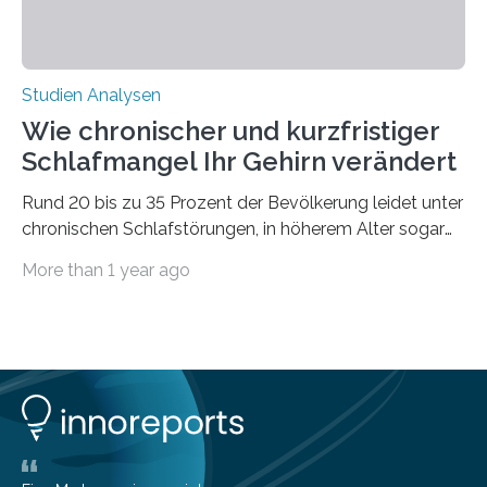
Studien Analysen
Wie chronischer und kurzfristiger
Schlafmangel Ihr Gehirn verändert
Rund 20 bis zu 35 Prozent der Bevölkerung leidet unter
chronischen Schlafstörungen, in höherem Alter sogar
die Hälfte aller Menschen. Fast jeder Jugendliche oder
More than 1 year ago
Erwachsene kennt zudem ein kurzfristiges Schlafdefizit:
ob Party, ein langer Arbeitstag, die Pflege Angehöriger
oder schlicht am Handy verdaddelt – die Möglichkeiten
zu wenig Schlaf zu bekommen sind vielfältig. Jülicher
Forscher:innen konnten in einer aktuellen Metastudie
zeigen, dass sich die jeweils beteiligten Gehirnregionen
deutlich unterscheiden. Die Ergebnisse der Studie
wurden im Fachmagazin JAMA Psychiatry