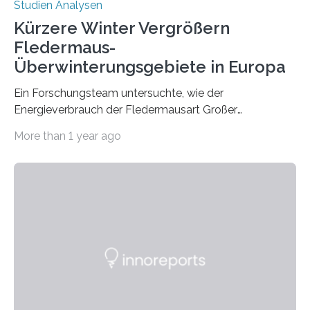
Studien Analysen
Kürzere Winter Vergrößern
Fledermaus-
Überwinterungsgebiete in Europa
Ein Forschungsteam untersuchte, wie der
Energieverbrauch der Fledermausart Großer
Abendsegler von der Temperatur beeinflusst wird, und
More than 1 year ago
erstellte ein Modell, mit dem sich vorhersagen lässt, in
welchen geographischen Breiten sie den Winterschlaf
überleben und wie sich ihre Überwinterungsgebiete im
Laufe der Zeit verändern könnten. Es zeichnet die
Verschiebung der Überwinterungsgebiete in den letzten
50 Jahren exakt nach und sagt eine weitere
Ausdehnung nach Nordosten um bis zu 14 Prozent des
derzeitigen Verbreitungsgebiets bis zum Jahr 2100
voraus – bedingt durch kürzere…