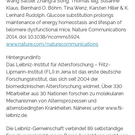
Wang Sattler, Zhangfa Song, Thomas Illig, Susanne
Klaus, Bernhard O. Böhm, Tina Wenz, Karsten Hiller & K.
Lenhard Rudolph. Glucose substitution prolongs
maintenance of energy homeostasis and lifespan of
telomere dysfunctional mice. Nature Communications
2014, doi: 10.1038/ncomms5924.
www.nature.com/naturecommunications
Hintergrundinfo
Das Leibniz-Institut für Altersforschung – Fritz-
Lipmann-Institut (FLI) in Jena ist das erste deutsche
Forschungsinstitut, das sich seit 2004 der
biomedizinischen Altersforschung widmet. Über 330
Mitarbeiter aus 30 Nationen forschen zu molekularen
Mechanismen von Alternsprozessen und
alternsbedingten Krankheiten. Näheres unter www.fli-
leibniz.de.
Die Leibniz-Gemeinschaft verbindet 89 selbständige