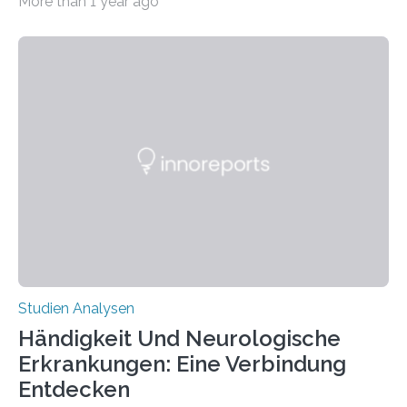
More than 1 year ago
produzierten nach der Gen-Editierung rot
fluoreszierende Spinnenseide. Über ihre Ergebnisse
berichten die Forscher im Fachjournal Angewandte
Chemie. What for? Spinnenseide ist eine der
interessantesten Fasern im Bereich der
Materialwissenschaften: Insbesondere ihr Abseilfaden
ist enorm reißfest, dabei jedoch elastisch, leicht und
biologisch abbaubar. Wenn es gelingt, die Produktion
der Spinnenseide in vivo – im lebenden Tier – zu
beeinflussen und damit Einblicke…
Studien Analysen
Händigkeit Und Neurologische
Erkrankungen: Eine Verbindung
Entdecken