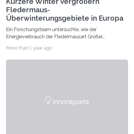
Kürzere Winter Vergrößern
Fledermaus-
Überwinterungsgebiete in Europa
Ein Forschungsteam untersuchte, wie der
Energieverbrauch der Fledermausart Großer
Abendsegler von der Temperatur beeinflusst wird, und
More than 1 year ago
erstellte ein Modell, mit dem sich vorhersagen lässt, in
welchen geographischen Breiten sie den Winterschlaf
überleben und wie sich ihre Überwinterungsgebiete im
Laufe der Zeit verändern könnten. Es zeichnet die
Verschiebung der Überwinterungsgebiete in den letzten
50 Jahren exakt nach und sagt eine weitere
Ausdehnung nach Nordosten um bis zu 14 Prozent des
derzeitigen Verbreitungsgebiets bis zum Jahr 2100
voraus – bedingt durch kürzere…