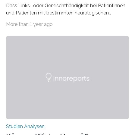
Dass Links- oder Gemischthändigkeit bei Patientinnen
und Patienten mit bestimmten neurologischen
Erkrankungen wie Autismus-Spektrum-Störungen
More than 1 year ago
auffällig häufig vorkommt, ist eine oft berichtete
Beobachtung aus der Praxis. Die Verbindung von
Händigkeit und diesen Erkrankungen liegt
wahrscheinlich darin begründet, dass beide durch
Prozesse in der frühen Hirnentwicklung beeinflusst
werden. Verschiedene Studien untersuchten diesen
Zusammenhang für einzelne Erkrankungen und
konnten ihn mal belegen, mal nicht. Eine Meta-Analyse,
die ein internationales Forschungsteam aus Bochum,
Hamburg, Nimwegen und Athen durchgeführt hat,
zeigt, dass eine abweichende Händigkeit…
Studien Analysen